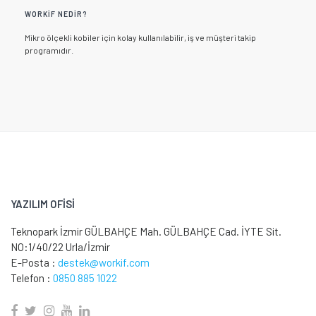
WORKIF NEDIR?
Mikro ölçekli kobiler için kolay kullanılabilir, iş ve müşteri takip
programıdır.
YAZILIM OFİSİ
Teknopark İzmir GÜLBAHÇE Mah. GÜLBAHÇE Cad. İYTE Sit.
NO:1/40/22 Urla/İzmir
E-Posta :
destek@workif.com
Telefon :
0850 885 1022