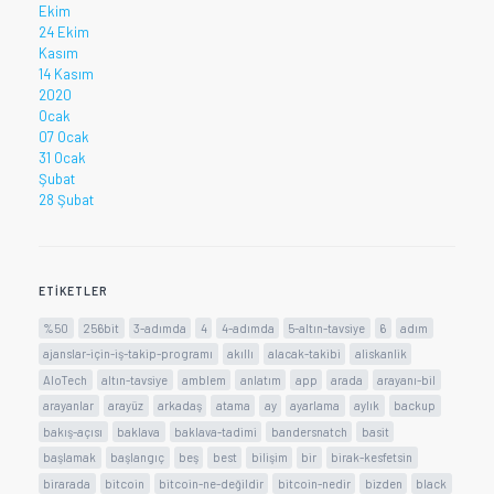
Ekim
24 Ekim
Kasım
14 Kasım
2020
Ocak
07 Ocak
31 Ocak
Şubat
28 Şubat
ETIKETLER
%50
256bit
3-adımda
4
4-adımda
5-altın-tavsiye
6
adım
ajanslar-için-iş-takip-programı
akıllı
alacak-takibi
aliskanlik
AloTech
altın-tavsiye
amblem
anlatım
app
arada
arayanı-bil
arayanlar
arayüz
arkadaş
atama
ay
ayarlama
aylık
backup
bakış-açısı
baklava
baklava-tadimi
bandersnatch
basit
başlamak
başlangıç
beş
best
bilişim
bir
birak-kesfetsin
birarada
bitcoin
bitcoin-ne-değildir
bitcoin-nedir
bizden
black