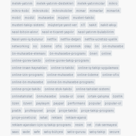
melek-yatırım
melek-yatırım-destekleri
melek-yatırımcılar
mikro
mikro-kobi
mikrokobi
mikrokobiler
mimar
mimarlar
mimarlık
mobil
modül
muhasebe
müşteri
musteri-takibi
musteri-takip-sistemi
müşteriye-yanıt-ver
n11
nakit
nakit-akışı
nasıl-bitoin-alınır
nasıl-e-ticaret-yapılır
nasıl-yatırım-bulabilirim
Nasıl-yeni-iş-bulunur
netflix
netflix-değeri
netflix-ucretsiz-uyelik
networking
no
ödeme
ofis
ogrenmek
olay
ön
on-muhasebe
ön-muhasebe-elemanı
ön-muhasebe-programı
öneri
online
online-gorev-takibi
online-gorev-takip-programı
online-insan-kaynakları
online-is-takibi
online-iş-takip-uygulaması
online-izin-programı
online-muhasebe
online-ödeme
online-ofis
online-ön-muhasebe
online-ön-muhasebe-programı
online-proje-takibi
online-stok-takibi
online-tahsilat-sistemi
onlinetahsilat
önmuhasebe
orada-ol
oran
ortak-çalışma
özellik
özen
özveri
paylaşım
paypal
performans
popular
popular-ol
pratik
profesyonel
proje
proje-takibi
proje-takip-programı
proje-yoneticisi
rahat
reklam
reklam-ajansi
reklam-ajansları-için-iş-takip-programı
resim
ret
risk-sermayesi
saas
sade
safe
satış-bütçesi
satis-gurusu
satış-takip
secure