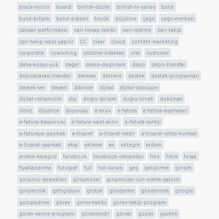
black-mirror
board
british-diziler
british-tv-series
bulut
bulut-bilişim
bulut-sistemi
büyük
büyütme
çağrı
çağrı-merkezi
çalışan-performansı
cari-hesap-takibi
cari-işletme
cari-takip
cari-takip-nasıl-yapılır
CC
civar
cloud
content-marketing
corporate
coworking
çözüme-odaklan
crm
customer
daha-kolayı-yok
değer
demo-degil-tam
depo
depo-transfer
depolararası-transfer
derman
dertlere
destek
destek-programları
destek-ver
devam
dibinde
dijital
dijital-dönüşüm
dijital-reklamcilik
dip
doğru-girişim
doğru-örnek
doküman
döviz
düşünce
duyurular
e-arşiv
e-fatura
e-fatura-aşamaları
e-fatura-başvurusu
e-fatura-nasıl-alınır
e-fatura-süreci
e-faturaya-geçmek
e-ticaret
e-ticaret-nedir
e-ticaret-sitesi-kurmak
e-ticaret-yapmak
ekip
ekleme
en
entegre
erdem
erdem-karagoz
facebook
facebook-reklamları
fikir
filtre
fırsat
fiyatlandırma
fotoğraf
full
full-surum
geç
geliştirme
girişim
girişimci-destekleri
girişimciler
girişimciler-için-melek-yatırım
girişimcilik
gittigidiyor
global
gönderme
göndermek
google
googledrive
görev
gorev-takibi
gorev-takip-programı
gorev-verme-programı
görevlendir
görsel
güçler
güvenli