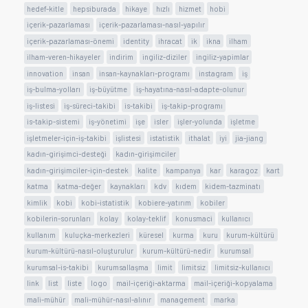
hedef-kitle
hepsiburada
hikaye
hızlı
hizmet
hobi
içerik-pazarlaması
içerik-pazarlaması-nasıl-yapılır
içerik-pazarlaması-önemi
identity
ihracat
ik
ikna
ilham
ilham-veren-hikayeler
indirim
ingiliz-diziler
ingiliz-yapimlar
innovation
insan
insan-kaynakları-programı
instagram
iş
iş-bulma-yolları
iş-büyütme
iş-hayatına-nasıl-adapte-olunur
iş-listesi
iş-süreci-takibi
is-takibi
iş-takip-programı
is-takip-sistemi
iş-yönetimi
işe
isler
işler-yolunda
işletme
işletmeler-için-iş-takibi
işlistesi
istatistik
ithalat
iyi
jia-jiang
kadın-girişimci-desteği
kadın-girişimciler
kadın-girişimciler-için-destek
kalite
kampanya
kar
karagoz
kart
katma
katma-değer
kaynakları
kdv
kıdem
kidem-tazminatı
kimlik
kobi
kobi-istatistik
kobiere-yatırım
kobiler
kobilerin-sorunları
kolay
kolay-teklif
konusmaci
kullanıcı
kullanım
kuluçka-merkezleri
küresel
kurma
kuru
kurum-kültürü
kurum-kültürü-nasıl-oluşturulur
kurum-kültürü-nedir
kurumsal
kurumsal-is-takibi
kurumsallaşma
limit
limitsiz
limitsiz-kullanıcı
link
list
liste
logo
mail-içeriği-aktarma
mail-içeriği-kopyalama
mali-mühür
mali-mühür-nasıl-alınır
management
marka