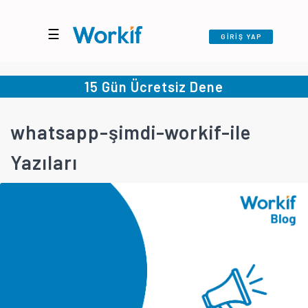
☰
GİRİŞ YAP
15 Gün Ücretsiz Dene
whatsapp-şimdi-workif-ile
Yazıları