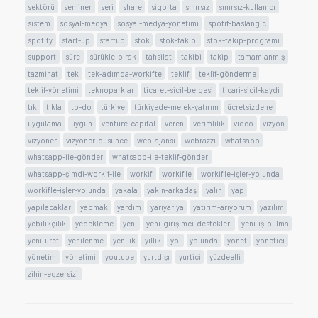
sektörü
seminer
seri
share
sigorta
sınırsız
sınırsız-kullanıcı
sistem
sosyal-medya
sosyal-medya-yönetimi
spotif-baslangic
spotify
start-up
startup
stok
stok-takibi
stok-takip-programı
support
süre
sürükle-bırak
tahsilat
takibi
takip
tamamlanmış
tazminat
tek
tek-adımda-workifte
teklif
teklif-gönderme
teklif-yönetimi
teknoparklar
ticaret-sicil-belgesi
ticari-sicil-kaydi
tık
tıkla
to-do
türkiye
türkiyede-melek-yatırım
ücretsizdene
uygulama
uygun
venture-capital
veren
verimlilik
video
vizyon
vizyoner
vizyoner-dusunce
web-ajansi
webrazzi
whatsapp
whatsapp-ile-gönder
whatsapp-ile-teklif-gönder
whatsapp-şimdi-workif-ile
workif
workif'le
workif'le-işler-yolunda
workifle-işler-yolunda
yakala
yakın-arkadaş
yalın
yap
yapılacaklar
yapmak
yardım
yarıyarıya
yatırım-arıyorum
yazılım
yebilikçilik
yedekleme
yeni
yeni-girişimci-destekleri
yeni-iş-bulma
yeni-uret
yenilenme
yenilik
yıllık
yol
yolunda
yönet
yönetici
yönetim
yönetimi
youtube
yurtdışı
yurtiçi
yüzdeelli
zihin-egzersizi