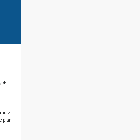
 çok
imsiz
e plan