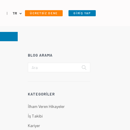
|
TR
ÜCRETSİZ DENE
GİRİŞ YAP
BLOG ARAMA
KATEGORILER
İlham Veren Hikayeler
İş Takibi
Kariyer