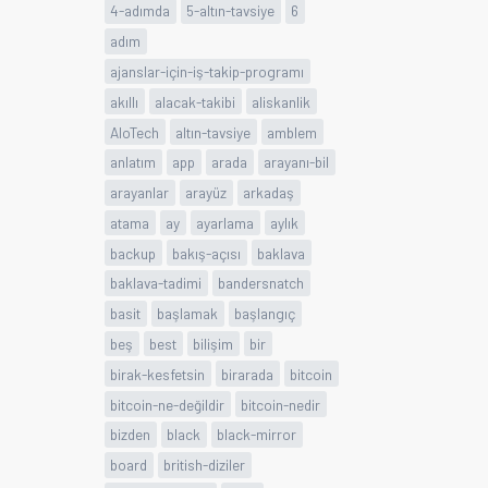
4-adımda
5-altın-tavsiye
6
adım
ajanslar-için-iş-takip-programı
akıllı
alacak-takibi
aliskanlik
AloTech
altın-tavsiye
amblem
anlatım
app
arada
arayanı-bil
arayanlar
arayüz
arkadaş
atama
ay
ayarlama
aylık
backup
bakış-açısı
baklava
baklava-tadimi
bandersnatch
basit
başlamak
başlangıç
beş
best
bilişim
bir
birak-kesfetsin
birarada
bitcoin
bitcoin-ne-değildir
bitcoin-nedir
bizden
black
black-mirror
board
british-diziler