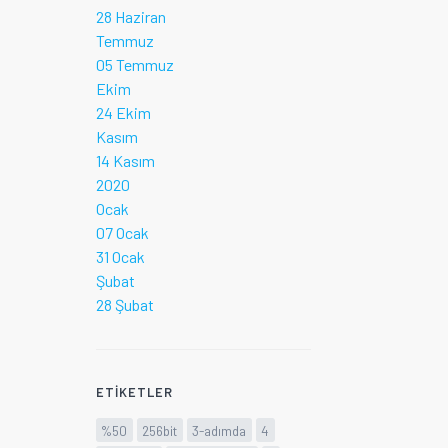
28 Haziran
Temmuz
05 Temmuz
Ekim
24 Ekim
Kasım
14 Kasım
2020
Ocak
07 Ocak
31 Ocak
Şubat
28 Şubat
ETIKETLER
%50
256bit
3-adımda
4