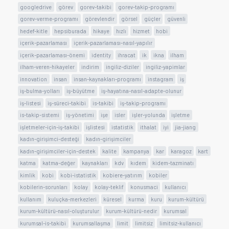
googledrive
görev
gorev-takibi
gorev-takip-programı
gorev-verme-programı
görevlendir
görsel
güçler
güvenli
hedef-kitle
hepsiburada
hikaye
hızlı
hizmet
hobi
içerik-pazarlaması
içerik-pazarlaması-nasıl-yapılır
içerik-pazarlaması-önemi
identity
ihracat
ik
ikna
ilham
ilham-veren-hikayeler
indirim
ingiliz-diziler
ingiliz-yapimlar
innovation
insan
insan-kaynakları-programı
instagram
iş
iş-bulma-yolları
iş-büyütme
iş-hayatına-nasıl-adapte-olunur
iş-listesi
iş-süreci-takibi
is-takibi
iş-takip-programı
is-takip-sistemi
iş-yönetimi
işe
isler
işler-yolunda
işletme
işletmeler-için-iş-takibi
işlistesi
istatistik
ithalat
iyi
jia-jiang
kadın-girişimci-desteği
kadın-girişimciler
kadın-girişimciler-için-destek
kalite
kampanya
kar
karagoz
kart
katma
katma-değer
kaynakları
kdv
kıdem
kidem-tazminatı
kimlik
kobi
kobi-istatistik
kobiere-yatırım
kobiler
kobilerin-sorunları
kolay
kolay-teklif
konusmaci
kullanıcı
kullanım
kuluçka-merkezleri
küresel
kurma
kuru
kurum-kültürü
kurum-kültürü-nasıl-oluşturulur
kurum-kültürü-nedir
kurumsal
kurumsal-is-takibi
kurumsallaşma
limit
limitsiz
limitsiz-kullanıcı