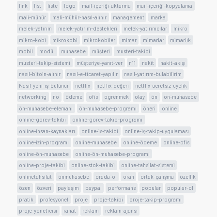
link
list
liste
logo
mail-içeriği-aktarma
mail-içeriği-kopyalama
mali-mühür
mali-mühür-nasıl-alınır
management
marka
melek-yatırım
melek-yatırım-destekleri
melek-yatırımcılar
mikro
mikro-kobi
mikrokobi
mikrokobiler
mimar
mimarlar
mimarlık
mobil
modül
muhasebe
müşteri
musteri-takibi
musteri-takip-sistemi
müşteriye-yanıt-ver
n11
nakit
nakit-akışı
nasıl-bitoin-alınır
nasıl-e-ticaret-yapılır
nasıl-yatırım-bulabilirim
Nasıl-yeni-iş-bulunur
netflix
netflix-değeri
netflix-ucretsiz-uyelik
networking
no
ödeme
ofis
ogrenmek
olay
ön
on-muhasebe
ön-muhasebe-elemanı
ön-muhasebe-programı
öneri
online
online-gorev-takibi
online-gorev-takip-programı
online-insan-kaynakları
online-is-takibi
online-iş-takip-uygulaması
online-izin-programı
online-muhasebe
online-ödeme
online-ofis
online-ön-muhasebe
online-ön-muhasebe-programı
online-proje-takibi
online-stok-takibi
online-tahsilat-sistemi
onlinetahsilat
önmuhasebe
orada-ol
oran
ortak-çalışma
özellik
özen
özveri
paylaşım
paypal
performans
popular
popular-ol
pratik
profesyonel
proje
proje-takibi
proje-takip-programı
proje-yoneticisi
rahat
reklam
reklam-ajansi