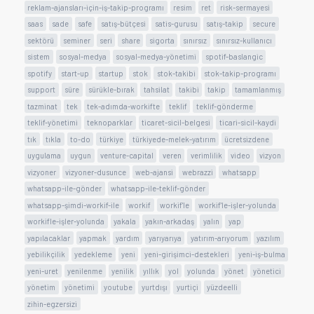
reklam-ajansları-için-iş-takip-programı
resim
ret
risk-sermayesi
saas
sade
safe
satış-bütçesi
satis-gurusu
satış-takip
secure
sektörü
seminer
seri
share
sigorta
sınırsız
sınırsız-kullanıcı
sistem
sosyal-medya
sosyal-medya-yönetimi
spotif-baslangic
spotify
start-up
startup
stok
stok-takibi
stok-takip-programı
support
süre
sürükle-bırak
tahsilat
takibi
takip
tamamlanmış
tazminat
tek
tek-adımda-workifte
teklif
teklif-gönderme
teklif-yönetimi
teknoparklar
ticaret-sicil-belgesi
ticari-sicil-kaydi
tık
tıkla
to-do
türkiye
türkiyede-melek-yatırım
ücretsizdene
uygulama
uygun
venture-capital
veren
verimlilik
video
vizyon
vizyoner
vizyoner-dusunce
web-ajansi
webrazzi
whatsapp
whatsapp-ile-gönder
whatsapp-ile-teklif-gönder
whatsapp-şimdi-workif-ile
workif
workif'le
workif'le-işler-yolunda
workifle-işler-yolunda
yakala
yakın-arkadaş
yalın
yap
yapılacaklar
yapmak
yardım
yarıyarıya
yatırım-arıyorum
yazılım
yebilikçilik
yedekleme
yeni
yeni-girişimci-destekleri
yeni-iş-bulma
yeni-uret
yenilenme
yenilik
yıllık
yol
yolunda
yönet
yönetici
yönetim
yönetimi
youtube
yurtdışı
yurtiçi
yüzdeelli
zihin-egzersizi