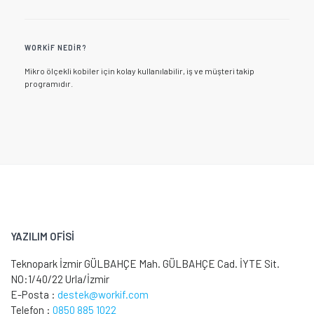
WORKIF NEDIR?
Mikro ölçekli kobiler için kolay kullanılabilir, iş ve müşteri takip
programıdır.
YAZILIM OFİSİ
Teknopark İzmir GÜLBAHÇE Mah. GÜLBAHÇE Cad. İYTE Sit.
NO:1/40/22 Urla/İzmir
E-Posta :
destek@workif.com
Telefon :
0850 885 1022