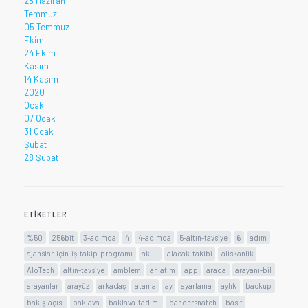
28 Haziran
Temmuz
05 Temmuz
Ekim
24 Ekim
Kasım
14 Kasım
2020
Ocak
07 Ocak
31 Ocak
Şubat
28 Şubat
ETIKETLER
%50
256bit
3-adımda
4
4-adımda
5-altın-tavsiye
6
adım
ajanslar-için-iş-takip-programı
akıllı
alacak-takibi
aliskanlik
AloTech
altın-tavsiye
amblem
anlatım
app
arada
arayanı-bil
arayanlar
arayüz
arkadaş
atama
ay
ayarlama
aylık
backup
bakış-açısı
baklava
baklava-tadimi
bandersnatch
basit