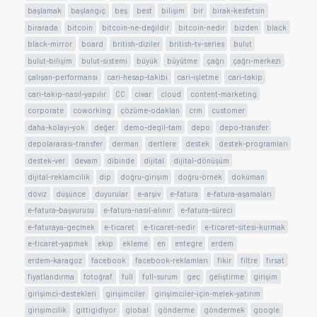
başlamak
başlangıç
beş
best
bilişim
bir
birak-kesfetsin
birarada
bitcoin
bitcoin-ne-değildir
bitcoin-nedir
bizden
black
black-mirror
board
british-diziler
british-tv-series
bulut
bulut-bilişim
bulut-sistemi
büyük
büyütme
çağrı
çağrı-merkezi
çalışan-performansı
cari-hesap-takibi
cari-işletme
cari-takip
cari-takip-nasıl-yapılır
CC
civar
cloud
content-marketing
corporate
coworking
çözüme-odaklan
crm
customer
daha-kolayı-yok
değer
demo-degil-tam
depo
depo-transfer
depolararası-transfer
derman
dertlere
destek
destek-programları
destek-ver
devam
dibinde
dijital
dijital-dönüşüm
dijital-reklamcilik
dip
doğru-girişim
doğru-örnek
doküman
döviz
düşünce
duyurular
e-arşiv
e-fatura
e-fatura-aşamaları
e-fatura-başvurusu
e-fatura-nasıl-alınır
e-fatura-süreci
e-faturaya-geçmek
e-ticaret
e-ticaret-nedir
e-ticaret-sitesi-kurmak
e-ticaret-yapmak
ekip
ekleme
en
entegre
erdem
erdem-karagoz
facebook
facebook-reklamları
fikir
filtre
fırsat
fiyatlandırma
fotoğraf
full
full-surum
geç
geliştirme
girişim
girişimci-destekleri
girişimciler
girişimciler-için-melek-yatırım
girişimcilik
gittigidiyor
global
gönderme
göndermek
google