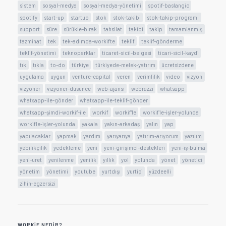
sistem
sosyal-medya
sosyal-medya-yönetimi
spotif-baslangic
spotify
start-up
startup
stok
stok-takibi
stok-takip-programı
support
süre
sürükle-bırak
tahsilat
takibi
takip
tamamlanmış
tazminat
tek
tek-adımda-workifte
teklif
teklif-gönderme
teklif-yönetimi
teknoparklar
ticaret-sicil-belgesi
ticari-sicil-kaydi
tık
tıkla
to-do
türkiye
türkiyede-melek-yatırım
ücretsizdene
uygulama
uygun
venture-capital
veren
verimlilik
video
vizyon
vizyoner
vizyoner-dusunce
web-ajansi
webrazzi
whatsapp
whatsapp-ile-gönder
whatsapp-ile-teklif-gönder
whatsapp-şimdi-workif-ile
workif
workif'le
workif'le-işler-yolunda
workifle-işler-yolunda
yakala
yakın-arkadaş
yalın
yap
yapılacaklar
yapmak
yardım
yarıyarıya
yatırım-arıyorum
yazılım
yebilikçilik
yedekleme
yeni
yeni-girişimci-destekleri
yeni-iş-bulma
yeni-uret
yenilenme
yenilik
yıllık
yol
yolunda
yönet
yönetici
yönetim
yönetimi
youtube
yurtdışı
yurtiçi
yüzdeelli
zihin-egzersizi
WORKIF NEDIR?