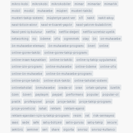
mikro-kobi
mikrokobi
mikrokobiler
mimar
mimarlar
mimarlık
mobil
modül
muhasebe
müşteri
musteri-takibi
musteri-takip-sistemi
müşteriye-yanıt-ver
n11
nakit
nakit-akışı
nasıl-bitoin-alınır
nasıl-e-ticaret-yapılır
nasıl-yatırım-bulabilirim
Nasıl-yeni-iş-bulunur
netflix
netflix-değeri
netflix-ucretsiz-uyelik
networking
no
ödeme
ofis
ogrenmek
olay
ön
on-muhasebe
ön-muhasebe-elemanı
ön-muhasebe-programı
öneri
online
online-gorev-takibi
online-gorev-takip-programı
online-insan-kaynakları
online-is-takibi
online-iş-takip-uygulaması
online-izin-programı
online-muhasebe
online-ödeme
online-ofis
online-ön-muhasebe
online-ön-muhasebe-programı
online-proje-takibi
online-stok-takibi
online-tahsilat-sistemi
onlinetahsilat
önmuhasebe
orada-ol
oran
ortak-çalışma
özellik
özen
özveri
paylaşım
paypal
performans
popular
popular-ol
pratik
profesyonel
proje
proje-takibi
proje-takip-programı
proje-yoneticisi
rahat
reklam
reklam-ajansi
reklam-ajansları-için-iş-takip-programı
resim
ret
risk-sermayesi
saas
sade
safe
satış-bütçesi
satis-gurusu
satış-takip
secure
sektörü
seminer
seri
share
sigorta
sınırsız
sınırsız-kullanıcı