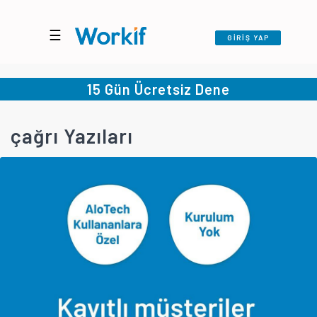
☰
GİRİŞ YAP
15 Gün Ücretsiz Dene
çağrı Yazıları