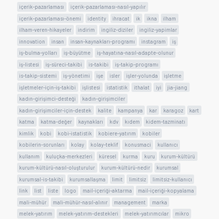
içerik-pazarlaması
içerik-pazarlaması-nasıl-yapılır
içerik-pazarlaması-önemi
identity
ihracat
ik
ikna
ilham
ilham-veren-hikayeler
indirim
ingiliz-diziler
ingiliz-yapimlar
innovation
insan
insan-kaynakları-programı
instagram
iş
iş-bulma-yolları
iş-büyütme
iş-hayatına-nasıl-adapte-olunur
iş-listesi
iş-süreci-takibi
is-takibi
iş-takip-programı
is-takip-sistemi
iş-yönetimi
işe
isler
işler-yolunda
işletme
işletmeler-için-iş-takibi
işlistesi
istatistik
ithalat
iyi
jia-jiang
kadın-girişimci-desteği
kadın-girişimciler
kadın-girişimciler-için-destek
kalite
kampanya
kar
karagoz
kart
katma
katma-değer
kaynakları
kdv
kıdem
kidem-tazminatı
kimlik
kobi
kobi-istatistik
kobiere-yatırım
kobiler
kobilerin-sorunları
kolay
kolay-teklif
konusmaci
kullanıcı
kullanım
kuluçka-merkezleri
küresel
kurma
kuru
kurum-kültürü
kurum-kültürü-nasıl-oluşturulur
kurum-kültürü-nedir
kurumsal
kurumsal-is-takibi
kurumsallaşma
limit
limitsiz
limitsiz-kullanıcı
link
list
liste
logo
mail-içeriği-aktarma
mail-içeriği-kopyalama
mali-mühür
mali-mühür-nasıl-alınır
management
marka
melek-yatırım
melek-yatırım-destekleri
melek-yatırımcılar
mikro