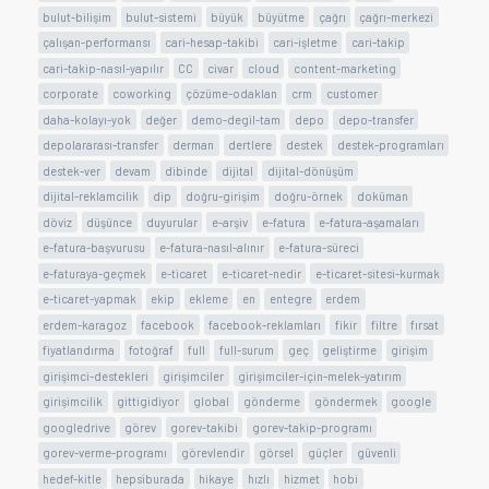
bulut-bilişim
bulut-sistemi
büyük
büyütme
çağrı
çağrı-merkezi
çalışan-performansı
cari-hesap-takibi
cari-işletme
cari-takip
cari-takip-nasıl-yapılır
CC
civar
cloud
content-marketing
corporate
coworking
çözüme-odaklan
crm
customer
daha-kolayı-yok
değer
demo-degil-tam
depo
depo-transfer
depolararası-transfer
derman
dertlere
destek
destek-programları
destek-ver
devam
dibinde
dijital
dijital-dönüşüm
dijital-reklamcilik
dip
doğru-girişim
doğru-örnek
doküman
döviz
düşünce
duyurular
e-arşiv
e-fatura
e-fatura-aşamaları
e-fatura-başvurusu
e-fatura-nasıl-alınır
e-fatura-süreci
e-faturaya-geçmek
e-ticaret
e-ticaret-nedir
e-ticaret-sitesi-kurmak
e-ticaret-yapmak
ekip
ekleme
en
entegre
erdem
erdem-karagoz
facebook
facebook-reklamları
fikir
filtre
fırsat
fiyatlandırma
fotoğraf
full
full-surum
geç
geliştirme
girişim
girişimci-destekleri
girişimciler
girişimciler-için-melek-yatırım
girişimcilik
gittigidiyor
global
gönderme
göndermek
google
googledrive
görev
gorev-takibi
gorev-takip-programı
gorev-verme-programı
görevlendir
görsel
güçler
güvenli
hedef-kitle
hepsiburada
hikaye
hızlı
hizmet
hobi