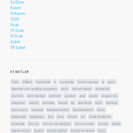
24 Ekim
Kasım
14 Kasım
2020
Ocak
07 Ocak
31 Ocak
Şubat
28 Şubat
ETIKETLER
%50
256bit
3-adımda
4
4-adımda
5-altın-tavsiye
6
adım
ajanslar-için-iş-takip-programı
akıllı
alacak-takibi
aliskanlik
AloTech
altın-tavsiye
amblem
anlatım
app
arada
arayanı-bil
arayanlar
arayüz
arkadaş
atama
ay
ayarlama
aylık
backup
bakış-açısı
baklava
baklava-tadimi
bandersnatch
basit
başlamak
başlangıç
beş
best
bilişim
bir
birak-kesfetsin
birarada
bitcoin
bitcoin-ne-değildir
bitcoin-nedir
bizden
black
black-mirror
board
british-diziler
british-tv-series
bulut