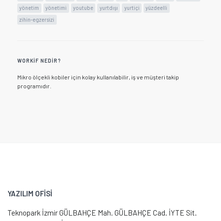
yönetim
yönetimi
youtube
yurtdışı
yurtiçi
yüzdeelli
zihin-egzersizi
WORKIF NEDIR?
Mikro ölçekli kobiler için kolay kullanılabilir, iş ve müşteri takip
programıdır.
YAZILIM OFİSİ
Teknopark İzmir GÜLBAHÇE Mah. GÜLBAHÇE Cad. İYTE Sit.