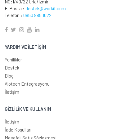
NO:1/40/22 Urla/İzmir
E-Posta :
destek@workif.com
Telefon :
0850 885 1022
YARDIM VE İLETİŞİM
Yenilikler
Destek
Blog
Alotech Entegrasyonu
İletişim
GİZLİLİK VE KULLANIM
İletişim
İade Koşulları
Mesafeli Satış Sözleşmesi