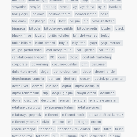
arayanlar
arayüz
arkadaş
atama
ay
ayarlama
aylık
backup
bakış-açısı
baklava
baklava-tadimi
bandersnatch
basit
başlamak
başlangıç
beş
best
bilişim
bir
birak-kesfetsin
birarada
bitcoin
bitcoin-ne-değildir
bitcoin-nedir
bizden
black
black-mirror
board
british-diziler
british-tv-series
bulut
bulut-bilişim
bulut-sistemi
büyük
büyütme
çağrı
çağrı-merkezi
çalışan-performansı
cari-hesap-takibi
cari-işletme
cari-takip
cari-takip-nasıl-yapılır
CC
civar
cloud
content-marketing
corporate
coworking
çözüme-odaklan
crm
customer
daha-kolayı-yok
değer
demo-degil-tam
depo
depo-transfer
depolararası-transfer
derman
dertlere
destek
destek-programları
destek-ver
devam
dibinde
dijital
dijital-dönüşüm
dijital-reklamcilik
dip
doğru-girişim
doğru-örnek
doküman
döviz
düşünce
duyurular
e-arşiv
e-fatura
e-fatura-aşamaları
e-fatura-başvurusu
e-fatura-nasıl-alınır
e-fatura-süreci
e-faturaya-geçmek
e-ticaret
e-ticaret-nedir
e-ticaret-sitesi-kurmak
e-ticaret-yapmak
ekip
ekleme
en
entegre
erdem
erdem-karagoz
facebook
facebook-reklamları
fikir
filtre
fırsat
fiyatlandırma
fotoğraf
full
full-surum
geç
geliştirme
girişim