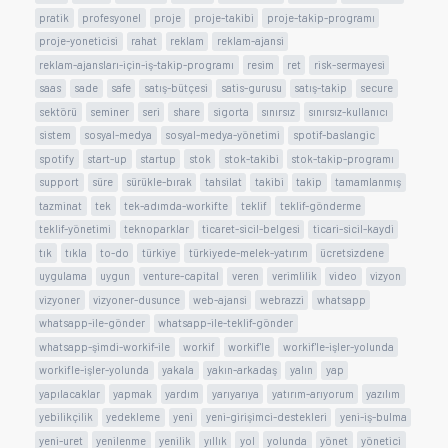
pratik
profesyonel
proje
proje-takibi
proje-takip-programı
proje-yoneticisi
rahat
reklam
reklam-ajansi
reklam-ajansları-için-iş-takip-programı
resim
ret
risk-sermayesi
saas
sade
safe
satış-bütçesi
satis-gurusu
satış-takip
secure
sektörü
seminer
seri
share
sigorta
sınırsız
sınırsız-kullanıcı
sistem
sosyal-medya
sosyal-medya-yönetimi
spotif-baslangic
spotify
start-up
startup
stok
stok-takibi
stok-takip-programı
support
süre
sürükle-bırak
tahsilat
takibi
takip
tamamlanmış
tazminat
tek
tek-adımda-workifte
teklif
teklif-gönderme
teklif-yönetimi
teknoparklar
ticaret-sicil-belgesi
ticari-sicil-kaydi
tık
tıkla
to-do
türkiye
türkiyede-melek-yatırım
ücretsizdene
uygulama
uygun
venture-capital
veren
verimlilik
video
vizyon
vizyoner
vizyoner-dusunce
web-ajansi
webrazzi
whatsapp
whatsapp-ile-gönder
whatsapp-ile-teklif-gönder
whatsapp-şimdi-workif-ile
workif
workif'le
workif'le-işler-yolunda
workifle-işler-yolunda
yakala
yakın-arkadaş
yalın
yap
yapılacaklar
yapmak
yardım
yarıyarıya
yatırım-arıyorum
yazılım
yebilikçilik
yedekleme
yeni
yeni-girişimci-destekleri
yeni-iş-bulma
yeni-uret
yenilenme
yenilik
yıllık
yol
yolunda
yönet
yönetici