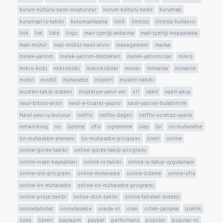
kurum-kültürü-nasıl-oluşturulur
kurum-kültürü-nedir
kurumsal
kurumsal-is-takibi
kurumsallaşma
limit
limitsiz
limitsiz-kullanıcı
link
list
liste
logo
mail-içeriği-aktarma
mail-içeriği-kopyalama
mali-mühür
mali-mühür-nasıl-alınır
management
marka
melek-yatırım
melek-yatırım-destekleri
melek-yatırımcılar
mikro
mikro-kobi
mikrokobi
mikrokobiler
mimar
mimarlar
mimarlık
mobil
modül
muhasebe
müşteri
musteri-takibi
musteri-takip-sistemi
müşteriye-yanıt-ver
n11
nakit
nakit-akışı
nasıl-bitoin-alınır
nasıl-e-ticaret-yapılır
nasıl-yatırım-bulabilirim
Nasıl-yeni-iş-bulunur
netflix
netflix-değeri
netflix-ucretsiz-uyelik
networking
no
ödeme
ofis
ogrenmek
olay
ön
on-muhasebe
ön-muhasebe-elemanı
ön-muhasebe-programı
öneri
online
online-gorev-takibi
online-gorev-takip-programı
online-insan-kaynakları
online-is-takibi
online-iş-takip-uygulaması
online-izin-programı
online-muhasebe
online-ödeme
online-ofis
online-ön-muhasebe
online-ön-muhasebe-programı
online-proje-takibi
online-stok-takibi
online-tahsilat-sistemi
onlinetahsilat
önmuhasebe
orada-ol
oran
ortak-çalışma
özellik
özen
özveri
paylaşım
paypal
performans
popular
popular-ol