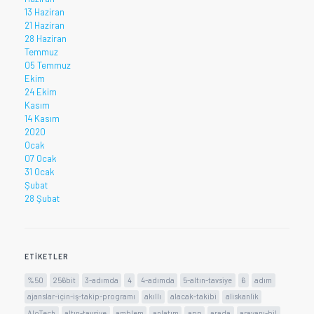
13 Haziran
21 Haziran
28 Haziran
Temmuz
05 Temmuz
Ekim
24 Ekim
Kasım
14 Kasım
2020
Ocak
07 Ocak
31 Ocak
Şubat
28 Şubat
ETIKETLER
%50
256bit
3-adımda
4
4-adımda
5-altın-tavsiye
6
adım
ajanslar-için-iş-takip-programı
akıllı
alacak-takibi
aliskanlik
AloTech
altın-tavsiye
amblem
anlatım
app
arada
arayanı-bil