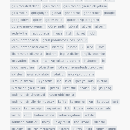
girişimci-destekleri
girişimciler
girişimciler-için-melek-yatırım
girişimcilik
gittigidiyor
global
gönderme
göndermek
google
googledrive
görev
gorev-takibi
gorev-takip-programı
gorev-verme-programı
görevlendir
görsel
güçler
güvenli
hedef-kitle
hepsiburada
hikaye
hızlı
hizmet
hobi
içerik-pazarlaması
içerik-pazarlaması-nasıl-yapılır
içerik-pazarlaması-önemi
identity
ihracat
ik
ikna
ilham
ilham-veren-hikayeler
indirim
ingiliz-diziler
ingiliz-yapimlar
innovation
insan
insan-kaynakları-programı
instagram
iş
iş-bulma-yolları
iş-büyütme
iş-hayatına-nasıl-adapte-olunur
iş-listesi
iş-süreci-takibi
is-takibi
iş-takip-programı
is-takip-sistemi
iş-yönetimi
işe
isler
işler-yolunda
işletme
işletmeler-için-iş-takibi
işlistesi
istatistik
ithalat
iyi
jia-jiang
kadın-girişimci-desteği
kadın-girişimciler
kadın-girişimciler-için-destek
kalite
kampanya
kar
karagoz
kart
katma
katma-değer
kaynakları
kdv
kıdem
kidem-tazminatı
kimlik
kobi
kobi-istatistik
kobiere-yatırım
kobiler
kobilerin-sorunları
kolay
kolay-teklif
konusmaci
kullanıcı
kullanım
kuluçka-merkezleri
küresel
kurma
kuru
kurum-kültürü