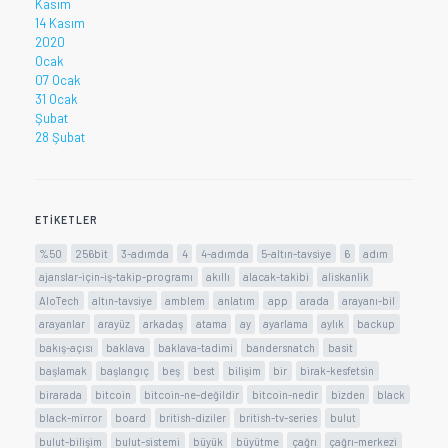
Kasım
14 Kasım
2020
Ocak
07 Ocak
31 Ocak
Şubat
28 Şubat
ETIKETLER
%50
256bit
3-adımda
4
4-adımda
5-altın-tavsiye
6
adım
ajanslar-için-iş-takip-programı
akıllı
alacak-takibi
aliskanlik
AloTech
altın-tavsiye
amblem
anlatım
app
arada
arayanı-bil
arayanlar
arayüz
arkadaş
atama
ay
ayarlama
aylık
backup
bakış-açısı
baklava
baklava-tadimi
bandersnatch
basit
başlamak
başlangıç
beş
best
bilişim
bir
birak-kesfetsin
birarada
bitcoin
bitcoin-ne-değildir
bitcoin-nedir
bizden
black
black-mirror
board
british-diziler
british-tv-series
bulut
bulut-bilişim
bulut-sistemi
büyük
büyütme
çağrı
çağrı-merkezi