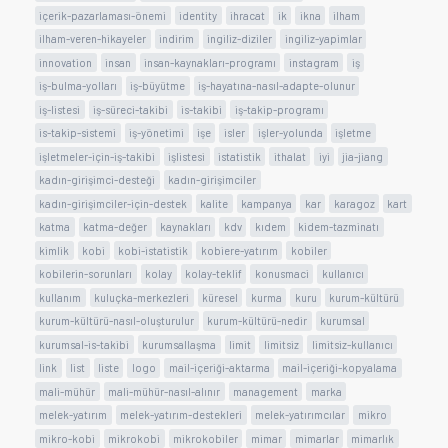
içerik-pazarlaması-önemi
identity
ihracat
ik
ikna
ilham
ilham-veren-hikayeler
indirim
ingiliz-diziler
ingiliz-yapimlar
innovation
insan
insan-kaynakları-programı
instagram
iş
iş-bulma-yolları
iş-büyütme
iş-hayatına-nasıl-adapte-olunur
iş-listesi
iş-süreci-takibi
is-takibi
iş-takip-programı
is-takip-sistemi
iş-yönetimi
işe
isler
işler-yolunda
işletme
işletmeler-için-iş-takibi
işlistesi
istatistik
ithalat
iyi
jia-jiang
kadın-girişimci-desteği
kadın-girişimciler
kadın-girişimciler-için-destek
kalite
kampanya
kar
karagoz
kart
katma
katma-değer
kaynakları
kdv
kıdem
kidem-tazminatı
kimlik
kobi
kobi-istatistik
kobiere-yatırım
kobiler
kobilerin-sorunları
kolay
kolay-teklif
konusmaci
kullanıcı
kullanım
kuluçka-merkezleri
küresel
kurma
kuru
kurum-kültürü
kurum-kültürü-nasıl-oluşturulur
kurum-kültürü-nedir
kurumsal
kurumsal-is-takibi
kurumsallaşma
limit
limitsiz
limitsiz-kullanıcı
link
list
liste
logo
mail-içeriği-aktarma
mail-içeriği-kopyalama
mali-mühür
mali-mühür-nasıl-alınır
management
marka
melek-yatırım
melek-yatırım-destekleri
melek-yatırımcılar
mikro
mikro-kobi
mikrokobi
mikrokobiler
mimar
mimarlar
mimarlık