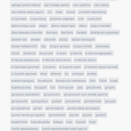
çalışan-performansı
cari-hesap-takibi
cari-işletme
cari-takip
cari-takip-nasıl-yapılır
CC
civar
cloud
content-marketing
corporate
coworking
çözüme-odaklan
crm
customer
daha-kolayı-yok
değer
demo-degil-tam
depo
depo-transfer
depolararası-transfer
derman
dertlere
destek
destek-programları
destek-ver
devam
dibinde
dijital
dijital-dönüşüm
dijital-reklamcilik
dip
doğru-girişim
doğru-örnek
doküman
döviz
düşünce
duyurular
e-arşiv
e-fatura
e-fatura-aşamaları
e-fatura-başvurusu
e-fatura-nasıl-alınır
e-fatura-süreci
e-faturaya-geçmek
e-ticaret
e-ticaret-nedir
e-ticaret-sitesi-kurmak
e-ticaret-yapmak
ekip
ekleme
en
entegre
erdem
erdem-karagoz
facebook
facebook-reklamları
fikir
filtre
fırsat
fiyatlandırma
fotoğraf
full
full-surum
geç
geliştirme
girişim
girişimci-destekleri
girişimciler
girişimciler-için-melek-yatırım
girişimcilik
gittigidiyor
global
gönderme
göndermek
google
googledrive
görev
gorev-takibi
gorev-takip-programı
gorev-verme-programı
görevlendir
görsel
güçler
güvenli
hedef-kitle
hepsiburada
hikaye
hızlı
hizmet
hobi
içerik-pazarlaması
içerik-pazarlaması-nasıl-yapılır