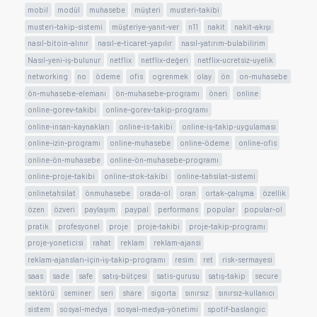
mobil
modül
muhasebe
müşteri
musteri-takibi
musteri-takip-sistemi
müşteriye-yanıt-ver
n11
nakit
nakit-akışı
nasıl-bitoin-alınır
nasıl-e-ticaret-yapılır
nasıl-yatırım-bulabilirim
Nasıl-yeni-iş-bulunur
netflix
netflix-değeri
netflix-ucretsiz-uyelik
networking
no
ödeme
ofis
ogrenmek
olay
ön
on-muhasebe
ön-muhasebe-elemanı
ön-muhasebe-programı
öneri
online
online-gorev-takibi
online-gorev-takip-programı
online-insan-kaynakları
online-is-takibi
online-iş-takip-uygulaması
online-izin-programı
online-muhasebe
online-ödeme
online-ofis
online-ön-muhasebe
online-ön-muhasebe-programı
online-proje-takibi
online-stok-takibi
online-tahsilat-sistemi
onlinetahsilat
önmuhasebe
orada-ol
oran
ortak-çalışma
özellik
özen
özveri
paylaşım
paypal
performans
popular
popular-ol
pratik
profesyonel
proje
proje-takibi
proje-takip-programı
proje-yoneticisi
rahat
reklam
reklam-ajansi
reklam-ajansları-için-iş-takip-programı
resim
ret
risk-sermayesi
saas
sade
safe
satış-bütçesi
satis-gurusu
satış-takip
secure
sektörü
seminer
seri
share
sigorta
sınırsız
sınırsız-kullanıcı
sistem
sosyal-medya
sosyal-medya-yönetimi
spotif-baslangic