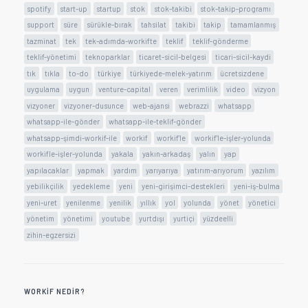
spotify
start-up
startup
stok
stok-takibi
stok-takip-programı
support
süre
sürükle-bırak
tahsilat
takibi
takip
tamamlanmış
tazminat
tek
tek-adımda-workifte
teklif
teklif-gönderme
teklif-yönetimi
teknoparklar
ticaret-sicil-belgesi
ticari-sicil-kaydi
tık
tıkla
to-do
türkiye
türkiyede-melek-yatırım
ücretsizdene
uygulama
uygun
venture-capital
veren
verimlilik
video
vizyon
vizyoner
vizyoner-dusunce
web-ajansi
webrazzi
whatsapp
whatsapp-ile-gönder
whatsapp-ile-teklif-gönder
whatsapp-şimdi-workif-ile
workif
workif'le
workif'le-işler-yolunda
workifle-işler-yolunda
yakala
yakın-arkadaş
yalın
yap
yapılacaklar
yapmak
yardım
yarıyarıya
yatırım-arıyorum
yazılım
yebilikçilik
yedekleme
yeni
yeni-girişimci-destekleri
yeni-iş-bulma
yeni-uret
yenilenme
yenilik
yıllık
yol
yolunda
yönet
yönetici
yönetim
yönetimi
youtube
yurtdışı
yurtiçi
yüzdeelli
zihin-egzersizi
WORKIF NEDIR?