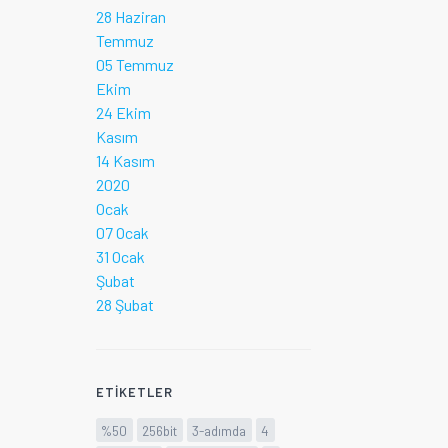
28 Haziran
Temmuz
05 Temmuz
Ekim
24 Ekim
Kasım
14 Kasım
2020
Ocak
07 Ocak
31 Ocak
Şubat
28 Şubat
ETIKETLER
%50
256bit
3-adımda
4