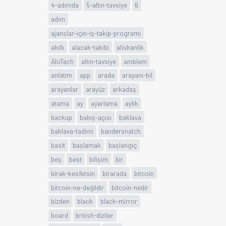
4-adımda
5-altın-tavsiye
6
adım
ajanslar-için-iş-takip-programı
akıllı
alacak-takibi
aliskanlik
AloTech
altın-tavsiye
amblem
anlatım
app
arada
arayanı-bil
arayanlar
arayüz
arkadaş
atama
ay
ayarlama
aylık
backup
bakış-açısı
baklava
baklava-tadimi
bandersnatch
basit
başlamak
başlangıç
beş
best
bilişim
bir
birak-kesfetsin
birarada
bitcoin
bitcoin-ne-değildir
bitcoin-nedir
bizden
black
black-mirror
board
british-diziler