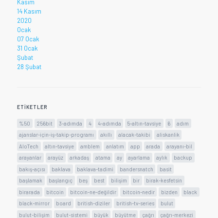
Kasım
14 Kasım
2020
Ocak
07 Ocak
31 Ocak
Şubat
28 Şubat
ETIKETLER
%50
256bit
3-adımda
4
4-adımda
5-altın-tavsiye
6
adım
ajanslar-için-iş-takip-programı
akıllı
alacak-takibi
aliskanlik
AloTech
altın-tavsiye
amblem
anlatım
app
arada
arayanı-bil
arayanlar
arayüz
arkadaş
atama
ay
ayarlama
aylık
backup
bakış-açısı
baklava
baklava-tadimi
bandersnatch
basit
başlamak
başlangıç
beş
best
bilişim
bir
birak-kesfetsin
birarada
bitcoin
bitcoin-ne-değildir
bitcoin-nedir
bizden
black
black-mirror
board
british-diziler
british-tv-series
bulut
bulut-bilişim
bulut-sistemi
büyük
büyütme
çağrı
çağrı-merkezi