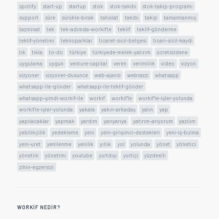
spotify
start-up
startup
stok
stok-takibi
stok-takip-programı
support
süre
sürükle-bırak
tahsilat
takibi
takip
tamamlanmış
tazminat
tek
tek-adımda-workifte
teklif
teklif-gönderme
teklif-yönetimi
teknoparklar
ticaret-sicil-belgesi
ticari-sicil-kaydi
tık
tıkla
to-do
türkiye
türkiyede-melek-yatırım
ücretsizdene
uygulama
uygun
venture-capital
veren
verimlilik
video
vizyon
vizyoner
vizyoner-dusunce
web-ajansi
webrazzi
whatsapp
whatsapp-ile-gönder
whatsapp-ile-teklif-gönder
whatsapp-şimdi-workif-ile
workif
workif'le
workif'le-işler-yolunda
workifle-işler-yolunda
yakala
yakın-arkadaş
yalın
yap
yapılacaklar
yapmak
yardım
yarıyarıya
yatırım-arıyorum
yazılım
yebilikçilik
yedekleme
yeni
yeni-girişimci-destekleri
yeni-iş-bulma
yeni-uret
yenilenme
yenilik
yıllık
yol
yolunda
yönet
yönetici
yönetim
yönetimi
youtube
yurtdışı
yurtiçi
yüzdeelli
zihin-egzersizi
WORKIF NEDIR?