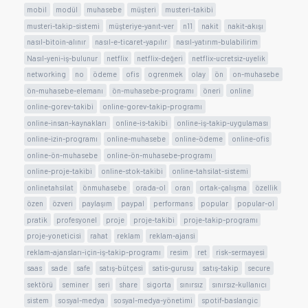
mobil
modül
muhasebe
müşteri
musteri-takibi
musteri-takip-sistemi
müşteriye-yanıt-ver
n11
nakit
nakit-akışı
nasıl-bitoin-alınır
nasıl-e-ticaret-yapılır
nasıl-yatırım-bulabilirim
Nasıl-yeni-iş-bulunur
netflix
netflix-değeri
netflix-ucretsiz-uyelik
networking
no
ödeme
ofis
ogrenmek
olay
ön
on-muhasebe
ön-muhasebe-elemanı
ön-muhasebe-programı
öneri
online
online-gorev-takibi
online-gorev-takip-programı
online-insan-kaynakları
online-is-takibi
online-iş-takip-uygulaması
online-izin-programı
online-muhasebe
online-ödeme
online-ofis
online-ön-muhasebe
online-ön-muhasebe-programı
online-proje-takibi
online-stok-takibi
online-tahsilat-sistemi
onlinetahsilat
önmuhasebe
orada-ol
oran
ortak-çalışma
özellik
özen
özveri
paylaşım
paypal
performans
popular
popular-ol
pratik
profesyonel
proje
proje-takibi
proje-takip-programı
proje-yoneticisi
rahat
reklam
reklam-ajansi
reklam-ajansları-için-iş-takip-programı
resim
ret
risk-sermayesi
saas
sade
safe
satış-bütçesi
satis-gurusu
satış-takip
secure
sektörü
seminer
seri
share
sigorta
sınırsız
sınırsız-kullanıcı
sistem
sosyal-medya
sosyal-medya-yönetimi
spotif-baslangic