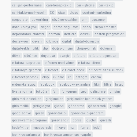
çalışan-performansı
cari-hesap-takibi
cari-işletme
cari-takip
cari-takip-nasıl-yapılır
CC
civar
cloud
content-marketing
corporate
coworking
çözüme-odaklan
crm
customer
daha-kolayı-yok
değer
demo-degil-tam
depo
depo-transfer
depolararası-transfer
derman
dertlere
destek
destek-programları
destek-ver
devam
dibinde
dijital
dijital-dönüşüm
dijital-reklamcilik
dip
doğru-girişim
doğru-örnek
doküman
döviz
düşünce
duyurular
e-arşiv
e-fatura
e-fatura-aşamaları
e-fatura-başvurusu
e-fatura-nasıl-alınır
e-fatura-süreci
e-faturaya-geçmek
e-ticaret
e-ticaret-nedir
e-ticaret-sitesi-kurmak
e-ticaret-yapmak
ekip
ekleme
en
entegre
erdem
erdem-karagoz
facebook
facebook-reklamları
fikir
filtre
fırsat
fiyatlandırma
fotoğraf
full
full-surum
geç
geliştirme
girişim
girişimci-destekleri
girişimciler
girişimciler-için-melek-yatırım
girişimcilik
gittigidiyor
global
gönderme
göndermek
google
googledrive
görev
gorev-takibi
gorev-takip-programı
gorev-verme-programı
görevlendir
görsel
güçler
güvenli
hedef-kitle
hepsiburada
hikaye
hızlı
hizmet
hobi
içerik-pazarlaması
içerik-pazarlaması-nasıl-yapılır