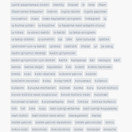
içerik-pazarlaması-önemi
identity
ihracat
ik
ikna
ilham
ilham-veren-hikayeler
indirim
ingiliz-diziler
ingiliz-yapimlar
innovation
insan
insan-kaynakları-programı
instagram
iş
iş-bulma-yolları
iş-büyütme
iş-hayatına-nasıl-adapte-olunur
iş-listesi
iş-süreci-takibi
is-takibi
iş-takip-programı
is-takip-sistemi
iş-yönetimi
işe
isler
işler-yolunda
işletme
işletmeler-için-iş-takibi
işlistesi
istatistik
ithalat
iyi
jia-jiang
kadın-girişimci-desteği
kadın-girişimciler
kadın-girişimciler-için-destek
kalite
kampanya
kar
karagoz
kart
katma
katma-değer
kaynakları
kdv
kıdem
kidem-tazminatı
kimlik
kobi
kobi-istatistik
kobiere-yatırım
kobiler
kobilerin-sorunları
kolay
kolay-teklif
konusmaci
kullanıcı
kullanım
kuluçka-merkezleri
küresel
kurma
kuru
kurum-kültürü
kurum-kültürü-nasıl-oluşturulur
kurum-kültürü-nedir
kurumsal
kurumsal-is-takibi
kurumsallaşma
limit
limitsiz
limitsiz-kullanıcı
link
list
liste
logo
mail-içeriği-aktarma
mail-içeriği-kopyalama
mali-mühür
mali-mühür-nasıl-alınır
management
marka
melek-yatırım
melek-yatırım-destekleri
melek-yatırımcılar
mikro
mikro-kobi
mikrokobi
mikrokobiler
mimar
mimarlar
mimarlık