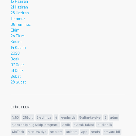
13 Haziran
21 Haziran
28 Haziran
Temmuz
05 Temmuz
Ekim
24 Ekim
Kasım
14 Kasım
2020
Ocak
07 Ocak
31 Ocak
Şubat
28 Şubat
ETIKETLER
%50
256bit
3-adımda
4
4-adımda
5-altın-tavsiye
6
adım
ajanslar-için-iş-takip-programı
akıllı
alacak-takibi
aliskanlik
AloTech
altın-tavsiye
amblem
anlatım
app
arada
arayanı-bil