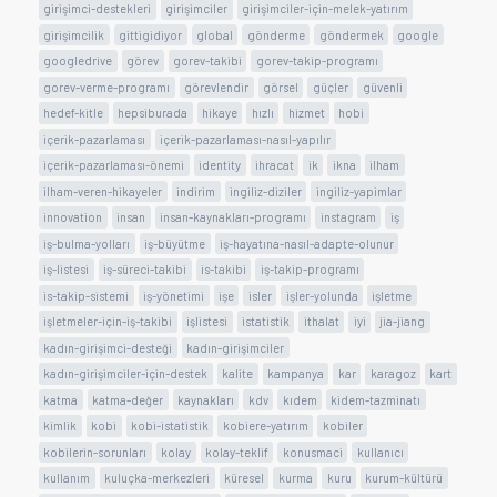
girişimci-destekleri
girişimciler
girişimciler-için-melek-yatırım
girişimcilik
gittigidiyor
global
gönderme
göndermek
google
googledrive
görev
gorev-takibi
gorev-takip-programı
gorev-verme-programı
görevlendir
görsel
güçler
güvenli
hedef-kitle
hepsiburada
hikaye
hızlı
hizmet
hobi
içerik-pazarlaması
içerik-pazarlaması-nasıl-yapılır
içerik-pazarlaması-önemi
identity
ihracat
ik
ikna
ilham
ilham-veren-hikayeler
indirim
ingiliz-diziler
ingiliz-yapimlar
innovation
insan
insan-kaynakları-programı
instagram
iş
iş-bulma-yolları
iş-büyütme
iş-hayatına-nasıl-adapte-olunur
iş-listesi
iş-süreci-takibi
is-takibi
iş-takip-programı
is-takip-sistemi
iş-yönetimi
işe
isler
işler-yolunda
işletme
işletmeler-için-iş-takibi
işlistesi
istatistik
ithalat
iyi
jia-jiang
kadın-girişimci-desteği
kadın-girişimciler
kadın-girişimciler-için-destek
kalite
kampanya
kar
karagoz
kart
katma
katma-değer
kaynakları
kdv
kıdem
kidem-tazminatı
kimlik
kobi
kobi-istatistik
kobiere-yatırım
kobiler
kobilerin-sorunları
kolay
kolay-teklif
konusmaci
kullanıcı
kullanım
kuluçka-merkezleri
küresel
kurma
kuru
kurum-kültürü