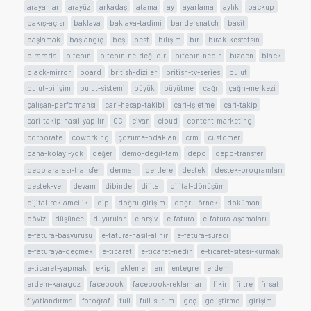
arayanlar
arayüz
arkadaş
atama
ay
ayarlama
aylık
backup
bakış-açısı
baklava
baklava-tadimi
bandersnatch
basit
başlamak
başlangıç
beş
best
bilişim
bir
birak-kesfetsin
birarada
bitcoin
bitcoin-ne-değildir
bitcoin-nedir
bizden
black
black-mirror
board
british-diziler
british-tv-series
bulut
bulut-bilişim
bulut-sistemi
büyük
büyütme
çağrı
çağrı-merkezi
çalışan-performansı
cari-hesap-takibi
cari-işletme
cari-takip
cari-takip-nasıl-yapılır
CC
civar
cloud
content-marketing
corporate
coworking
çözüme-odaklan
crm
customer
daha-kolayı-yok
değer
demo-degil-tam
depo
depo-transfer
depolararası-transfer
derman
dertlere
destek
destek-programları
destek-ver
devam
dibinde
dijital
dijital-dönüşüm
dijital-reklamcilik
dip
doğru-girişim
doğru-örnek
doküman
döviz
düşünce
duyurular
e-arşiv
e-fatura
e-fatura-aşamaları
e-fatura-başvurusu
e-fatura-nasıl-alınır
e-fatura-süreci
e-faturaya-geçmek
e-ticaret
e-ticaret-nedir
e-ticaret-sitesi-kurmak
e-ticaret-yapmak
ekip
ekleme
en
entegre
erdem
erdem-karagoz
facebook
facebook-reklamları
fikir
filtre
fırsat
fiyatlandırma
fotoğraf
full
full-surum
geç
geliştirme
girişim