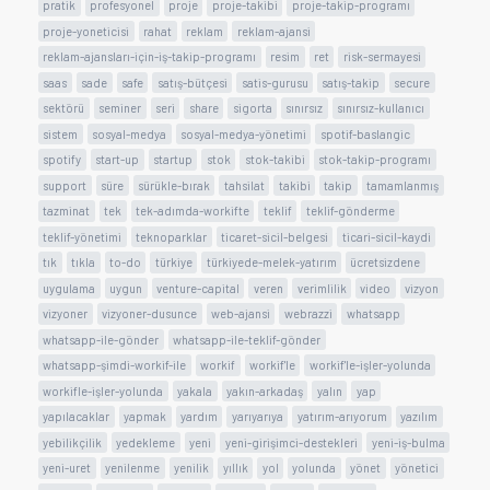
pratik
profesyonel
proje
proje-takibi
proje-takip-programı
proje-yoneticisi
rahat
reklam
reklam-ajansi
reklam-ajansları-için-iş-takip-programı
resim
ret
risk-sermayesi
saas
sade
safe
satış-bütçesi
satis-gurusu
satış-takip
secure
sektörü
seminer
seri
share
sigorta
sınırsız
sınırsız-kullanıcı
sistem
sosyal-medya
sosyal-medya-yönetimi
spotif-baslangic
spotify
start-up
startup
stok
stok-takibi
stok-takip-programı
support
süre
sürükle-bırak
tahsilat
takibi
takip
tamamlanmış
tazminat
tek
tek-adımda-workifte
teklif
teklif-gönderme
teklif-yönetimi
teknoparklar
ticaret-sicil-belgesi
ticari-sicil-kaydi
tık
tıkla
to-do
türkiye
türkiyede-melek-yatırım
ücretsizdene
uygulama
uygun
venture-capital
veren
verimlilik
video
vizyon
vizyoner
vizyoner-dusunce
web-ajansi
webrazzi
whatsapp
whatsapp-ile-gönder
whatsapp-ile-teklif-gönder
whatsapp-şimdi-workif-ile
workif
workif'le
workif'le-işler-yolunda
workifle-işler-yolunda
yakala
yakın-arkadaş
yalın
yap
yapılacaklar
yapmak
yardım
yarıyarıya
yatırım-arıyorum
yazılım
yebilikçilik
yedekleme
yeni
yeni-girişimci-destekleri
yeni-iş-bulma
yeni-uret
yenilenme
yenilik
yıllık
yol
yolunda
yönet
yönetici