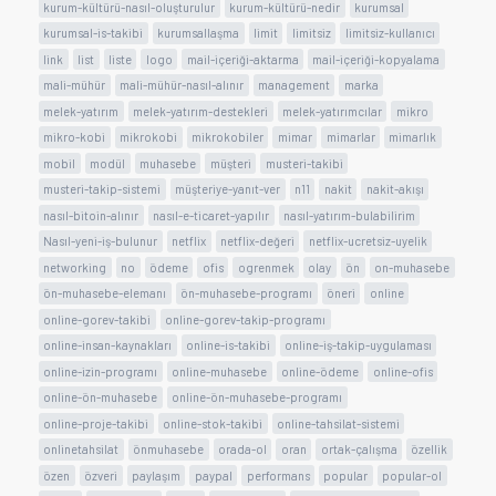
kurum-kültürü-nasıl-oluşturulur
kurum-kültürü-nedir
kurumsal
kurumsal-is-takibi
kurumsallaşma
limit
limitsiz
limitsiz-kullanıcı
link
list
liste
logo
mail-içeriği-aktarma
mail-içeriği-kopyalama
mali-mühür
mali-mühür-nasıl-alınır
management
marka
melek-yatırım
melek-yatırım-destekleri
melek-yatırımcılar
mikro
mikro-kobi
mikrokobi
mikrokobiler
mimar
mimarlar
mimarlık
mobil
modül
muhasebe
müşteri
musteri-takibi
musteri-takip-sistemi
müşteriye-yanıt-ver
n11
nakit
nakit-akışı
nasıl-bitoin-alınır
nasıl-e-ticaret-yapılır
nasıl-yatırım-bulabilirim
Nasıl-yeni-iş-bulunur
netflix
netflix-değeri
netflix-ucretsiz-uyelik
networking
no
ödeme
ofis
ogrenmek
olay
ön
on-muhasebe
ön-muhasebe-elemanı
ön-muhasebe-programı
öneri
online
online-gorev-takibi
online-gorev-takip-programı
online-insan-kaynakları
online-is-takibi
online-iş-takip-uygulaması
online-izin-programı
online-muhasebe
online-ödeme
online-ofis
online-ön-muhasebe
online-ön-muhasebe-programı
online-proje-takibi
online-stok-takibi
online-tahsilat-sistemi
onlinetahsilat
önmuhasebe
orada-ol
oran
ortak-çalışma
özellik
özen
özveri
paylaşım
paypal
performans
popular
popular-ol