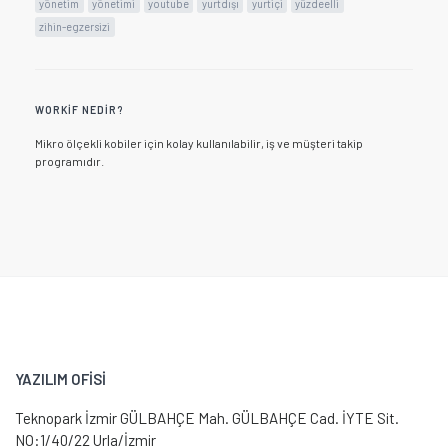
yönetim
yönetimi
youtube
yurtdışı
yurtiçi
yüzdeelli
zihin-egzersizi
WORKIF NEDIR?
Mikro ölçekli kobiler için kolay kullanılabilir, iş ve müşteri takip
programıdır.
YAZILIM OFİSİ
Teknopark İzmir GÜLBAHÇE Mah. GÜLBAHÇE Cad. İYTE Sit.
NO:1/40/22 Urla/İzmir