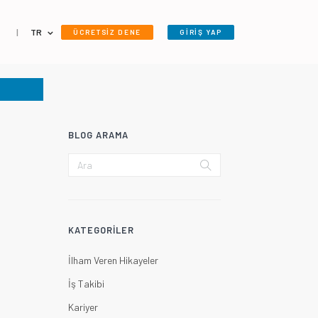
|
TR
ÜCRETSİZ DENE
GİRİŞ YAP
BLOG ARAMA
KATEGORILER
İlham Veren Hikayeler
İş Takibi
Kariyer