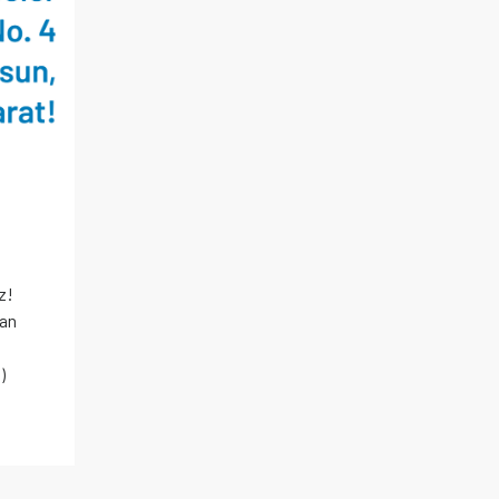
z!
ran
ı
)