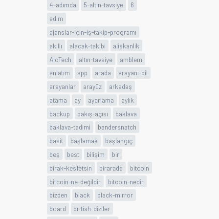
4-adımda
5-altın-tavsiye
6
adım
ajanslar-için-iş-takip-programı
akıllı
alacak-takibi
aliskanlik
AloTech
altın-tavsiye
amblem
anlatım
app
arada
arayanı-bil
arayanlar
arayüz
arkadaş
atama
ay
ayarlama
aylık
backup
bakış-açısı
baklava
baklava-tadimi
bandersnatch
basit
başlamak
başlangıç
beş
best
bilişim
bir
birak-kesfetsin
birarada
bitcoin
bitcoin-ne-değildir
bitcoin-nedir
bizden
black
black-mirror
board
british-diziler