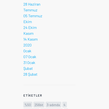
28 Haziran
Temmuz
05 Temmuz
Ekim
24 Ekim
Kasım
14 Kasım
2020
Ocak
07 Ocak
31 Ocak
Şubat
28 Şubat
ETIKETLER
%50
256bit
3-adımda
4