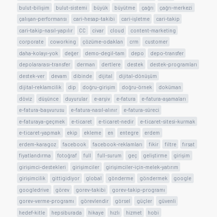
bulut-bilişim
bulut-sistemi
büyük
büyütme
çağrı
çağrı-merkezi
çalışan-performansı
cari-hesap-takibi
cari-işletme
cari-takip
cari-takip-nasıl-yapılır
CC
civar
cloud
content-marketing
corporate
coworking
çözüme-odaklan
crm
customer
daha-kolayı-yok
değer
demo-degil-tam
depo
depo-transfer
depolararası-transfer
derman
dertlere
destek
destek-programları
destek-ver
devam
dibinde
dijital
dijital-dönüşüm
dijital-reklamcilik
dip
doğru-girişim
doğru-örnek
doküman
döviz
düşünce
duyurular
e-arşiv
e-fatura
e-fatura-aşamaları
e-fatura-başvurusu
e-fatura-nasıl-alınır
e-fatura-süreci
e-faturaya-geçmek
e-ticaret
e-ticaret-nedir
e-ticaret-sitesi-kurmak
e-ticaret-yapmak
ekip
ekleme
en
entegre
erdem
erdem-karagoz
facebook
facebook-reklamları
fikir
filtre
fırsat
fiyatlandırma
fotoğraf
full
full-surum
geç
geliştirme
girişim
girişimci-destekleri
girişimciler
girişimciler-için-melek-yatırım
girişimcilik
gittigidiyor
global
gönderme
göndermek
google
googledrive
görev
gorev-takibi
gorev-takip-programı
gorev-verme-programı
görevlendir
görsel
güçler
güvenli
hedef-kitle
hepsiburada
hikaye
hızlı
hizmet
hobi