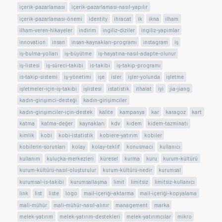
içerik-pazarlaması
içerik-pazarlaması-nasıl-yapılır
içerik-pazarlaması-önemi
identity
ihracat
ik
ikna
ilham
ilham-veren-hikayeler
indirim
ingiliz-diziler
ingiliz-yapimlar
innovation
insan
insan-kaynakları-programı
instagram
iş
iş-bulma-yolları
iş-büyütme
iş-hayatına-nasıl-adapte-olunur
iş-listesi
iş-süreci-takibi
is-takibi
iş-takip-programı
is-takip-sistemi
iş-yönetimi
işe
isler
işler-yolunda
işletme
işletmeler-için-iş-takibi
işlistesi
istatistik
ithalat
iyi
jia-jiang
kadın-girişimci-desteği
kadın-girişimciler
kadın-girişimciler-için-destek
kalite
kampanya
kar
karagoz
kart
katma
katma-değer
kaynakları
kdv
kıdem
kidem-tazminatı
kimlik
kobi
kobi-istatistik
kobiere-yatırım
kobiler
kobilerin-sorunları
kolay
kolay-teklif
konusmaci
kullanıcı
kullanım
kuluçka-merkezleri
küresel
kurma
kuru
kurum-kültürü
kurum-kültürü-nasıl-oluşturulur
kurum-kültürü-nedir
kurumsal
kurumsal-is-takibi
kurumsallaşma
limit
limitsiz
limitsiz-kullanıcı
link
list
liste
logo
mail-içeriği-aktarma
mail-içeriği-kopyalama
mali-mühür
mali-mühür-nasıl-alınır
management
marka
melek-yatırım
melek-yatırım-destekleri
melek-yatırımcılar
mikro