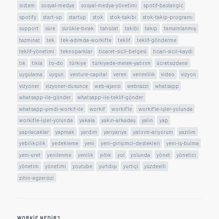
sistem
sosyal-medya
sosyal-medya-yönetimi
spotif-baslangic
spotify
start-up
startup
stok
stok-takibi
stok-takip-programı
support
süre
sürükle-bırak
tahsilat
takibi
takip
tamamlanmış
tazminat
tek
tek-adımda-workifte
teklif
teklif-gönderme
teklif-yönetimi
teknoparklar
ticaret-sicil-belgesi
ticari-sicil-kaydi
tık
tıkla
to-do
türkiye
türkiyede-melek-yatırım
ücretsizdene
uygulama
uygun
venture-capital
veren
verimlilik
video
vizyon
vizyoner
vizyoner-dusunce
web-ajansi
webrazzi
whatsapp
whatsapp-ile-gönder
whatsapp-ile-teklif-gönder
whatsapp-şimdi-workif-ile
workif
workif'le
workif'le-işler-yolunda
workifle-işler-yolunda
yakala
yakın-arkadaş
yalın
yap
yapılacaklar
yapmak
yardım
yarıyarıya
yatırım-arıyorum
yazılım
yebilikçilik
yedekleme
yeni
yeni-girişimci-destekleri
yeni-iş-bulma
yeni-uret
yenilenme
yenilik
yıllık
yol
yolunda
yönet
yönetici
yönetim
yönetimi
youtube
yurtdışı
yurtiçi
yüzdeelli
zihin-egzersizi
WORKIF NEDIR?