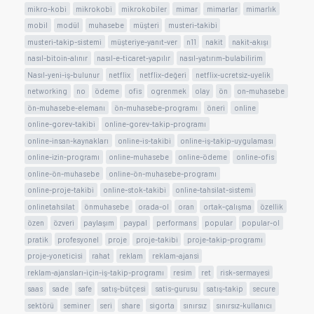
mikro-kobi
mikrokobi
mikrokobiler
mimar
mimarlar
mimarlık
mobil
modül
muhasebe
müşteri
musteri-takibi
musteri-takip-sistemi
müşteriye-yanıt-ver
n11
nakit
nakit-akışı
nasıl-bitoin-alınır
nasıl-e-ticaret-yapılır
nasıl-yatırım-bulabilirim
Nasıl-yeni-iş-bulunur
netflix
netflix-değeri
netflix-ucretsiz-uyelik
networking
no
ödeme
ofis
ogrenmek
olay
ön
on-muhasebe
ön-muhasebe-elemanı
ön-muhasebe-programı
öneri
online
online-gorev-takibi
online-gorev-takip-programı
online-insan-kaynakları
online-is-takibi
online-iş-takip-uygulaması
online-izin-programı
online-muhasebe
online-ödeme
online-ofis
online-ön-muhasebe
online-ön-muhasebe-programı
online-proje-takibi
online-stok-takibi
online-tahsilat-sistemi
onlinetahsilat
önmuhasebe
orada-ol
oran
ortak-çalışma
özellik
özen
özveri
paylaşım
paypal
performans
popular
popular-ol
pratik
profesyonel
proje
proje-takibi
proje-takip-programı
proje-yoneticisi
rahat
reklam
reklam-ajansi
reklam-ajansları-için-iş-takip-programı
resim
ret
risk-sermayesi
saas
sade
safe
satış-bütçesi
satis-gurusu
satış-takip
secure
sektörü
seminer
seri
share
sigorta
sınırsız
sınırsız-kullanıcı