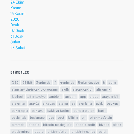
24 Ekim
Kasım
14 Kasım
2020
Ocak
07 Ocak
31 Ocak
Şubat
28 Şubat
ETIKETLER
%50
256bit
3-adımda
4
4-adımda
5-altın-tavsiye
6
adım
ajanslar-için-iş-takip-programı
akıllı
alacak-takibi
aliskanlik
AloTech
altın-tavsiye
amblem
anlatım
app
arada
arayanı-bil
arayanlar
arayüz
arkadaş
atama
ay
ayarlama
aylık
backup
bakış-açısı
baklava
baklava-tadimi
bandersnatch
basit
başlamak
başlangıç
beş
best
bilişim
bir
birak-kesfetsin
birarada
bitcoin
bitcoin-ne-değildir
bitcoin-nedir
bizden
black
black-mirror
board
british-diziler
british-tv-series
bulut