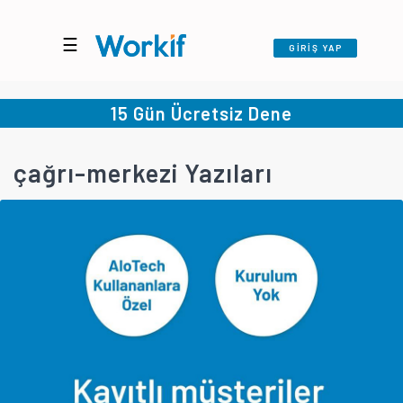
☰
GİRİŞ YAP
15 Gün Ücretsiz Dene
çağrı-merkezi Yazıları