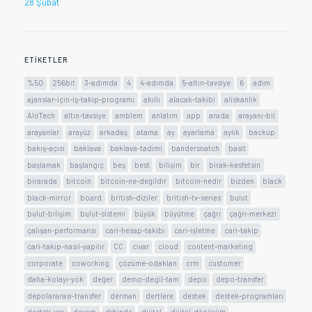
28 Şubat
ETIKETLER
%50
256bit
3-adımda
4
4-adımda
5-altın-tavsiye
6
adım
ajanslar-için-iş-takip-programı
akıllı
alacak-takibi
aliskanlik
AloTech
altın-tavsiye
amblem
anlatım
app
arada
arayanı-bil
arayanlar
arayüz
arkadaş
atama
ay
ayarlama
aylık
backup
bakış-açısı
baklava
baklava-tadimi
bandersnatch
basit
başlamak
başlangıç
beş
best
bilişim
bir
birak-kesfetsin
birarada
bitcoin
bitcoin-ne-değildir
bitcoin-nedir
bizden
black
black-mirror
board
british-diziler
british-tv-series
bulut
bulut-bilişim
bulut-sistemi
büyük
büyütme
çağrı
çağrı-merkezi
çalışan-performansı
cari-hesap-takibi
cari-işletme
cari-takip
cari-takip-nasıl-yapılır
CC
civar
cloud
content-marketing
corporate
coworking
çözüme-odaklan
crm
customer
daha-kolayı-yok
değer
demo-degil-tam
depo
depo-transfer
depolararası-transfer
derman
dertlere
destek
destek-programları
destek-ver
devam
dibinde
dijital
dijital-dönüşüm