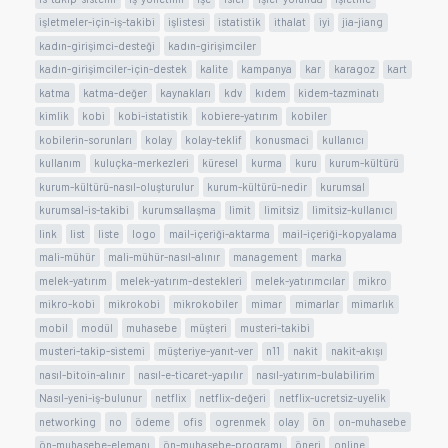
işletmeler-için-iş-takibi
işlistesi
istatistik
ithalat
iyi
jia-jiang
kadın-girişimci-desteği
kadın-girişimciler
kadın-girişimciler-için-destek
kalite
kampanya
kar
karagoz
kart
katma
katma-değer
kaynakları
kdv
kıdem
kidem-tazminatı
kimlik
kobi
kobi-istatistik
kobiere-yatırım
kobiler
kobilerin-sorunları
kolay
kolay-teklif
konusmaci
kullanıcı
kullanım
kuluçka-merkezleri
küresel
kurma
kuru
kurum-kültürü
kurum-kültürü-nasıl-oluşturulur
kurum-kültürü-nedir
kurumsal
kurumsal-is-takibi
kurumsallaşma
limit
limitsiz
limitsiz-kullanıcı
link
list
liste
logo
mail-içeriği-aktarma
mail-içeriği-kopyalama
mali-mühür
mali-mühür-nasıl-alınır
management
marka
melek-yatırım
melek-yatırım-destekleri
melek-yatırımcılar
mikro
mikro-kobi
mikrokobi
mikrokobiler
mimar
mimarlar
mimarlık
mobil
modül
muhasebe
müşteri
musteri-takibi
musteri-takip-sistemi
müşteriye-yanıt-ver
n11
nakit
nakit-akışı
nasıl-bitoin-alınır
nasıl-e-ticaret-yapılır
nasıl-yatırım-bulabilirim
Nasıl-yeni-iş-bulunur
netflix
netflix-değeri
netflix-ucretsiz-uyelik
networking
no
ödeme
ofis
ogrenmek
olay
ön
on-muhasebe
ön-muhasebe-elemanı
ön-muhasebe-programı
öneri
online