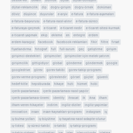
dijital-reklamcilik
dip
doğru-girişim
doğru-örnek
doküman
döviz
düşünce
duyurular
e-arşiv
e-fatura
e-fatura-aşamaları
e-fatura-başvurusu
e-fatura-nasıl-alınır
e-fatura-süreci
e-faturaya-geçmek
e-ticaret
e-ticaret-nedir
e-ticaret-sitesi-kurmak
e-ticaret-yapmak
ekip
ekleme
en
entegre
erdem
erdem-karagoz
facebook
facebook-reklamları
fikir
filtre
fırsat
fiyatlandırma
fotoğraf
full
full-surum
geç
geliştirme
girişim
girişimci-destekleri
girişimciler
girişimciler-için-melek-yatırım
girişimcilik
gittigidiyor
global
gönderme
göndermek
google
googledrive
görev
gorev-takibi
gorev-takip-programı
gorev-verme-programı
görevlendir
görsel
güçler
güvenli
hedef-kitle
hepsiburada
hikaye
hızlı
hizmet
hobi
içerik-pazarlaması
içerik-pazarlaması-nasıl-yapılır
içerik-pazarlaması-önemi
identity
ihracat
ik
ikna
ilham
ilham-veren-hikayeler
indirim
ingiliz-diziler
ingiliz-yapimlar
innovation
insan
insan-kaynakları-programı
instagram
iş
iş-bulma-yolları
iş-büyütme
iş-hayatına-nasıl-adapte-olunur
iş-listesi
iş-süreci-takibi
is-takibi
iş-takip-programı
is-takip-sistemi
iş-yönetimi
işe
isler
işler-yolunda
işletme