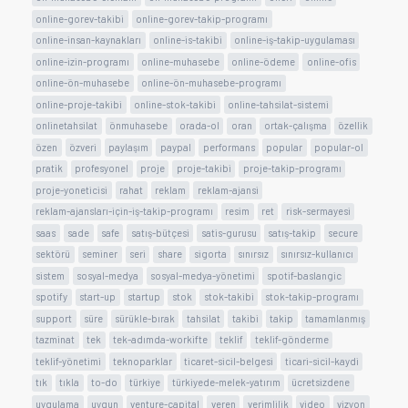
online-gorev-takibi
online-gorev-takip-programı
online-insan-kaynakları
online-is-takibi
online-iş-takip-uygulaması
online-izin-programı
online-muhasebe
online-ödeme
online-ofis
online-ön-muhasebe
online-ön-muhasebe-programı
online-proje-takibi
online-stok-takibi
online-tahsilat-sistemi
onlinetahsilat
önmuhasebe
orada-ol
oran
ortak-çalışma
özellik
özen
özveri
paylaşım
paypal
performans
popular
popular-ol
pratik
profesyonel
proje
proje-takibi
proje-takip-programı
proje-yoneticisi
rahat
reklam
reklam-ajansi
reklam-ajansları-için-iş-takip-programı
resim
ret
risk-sermayesi
saas
sade
safe
satış-bütçesi
satis-gurusu
satış-takip
secure
sektörü
seminer
seri
share
sigorta
sınırsız
sınırsız-kullanıcı
sistem
sosyal-medya
sosyal-medya-yönetimi
spotif-baslangic
spotify
start-up
startup
stok
stok-takibi
stok-takip-programı
support
süre
sürükle-bırak
tahsilat
takibi
takip
tamamlanmış
tazminat
tek
tek-adımda-workifte
teklif
teklif-gönderme
teklif-yönetimi
teknoparklar
ticaret-sicil-belgesi
ticari-sicil-kaydi
tık
tıkla
to-do
türkiye
türkiyede-melek-yatırım
ücretsizdene
uygulama
uygun
venture-capital
veren
verimlilik
video
vizyon