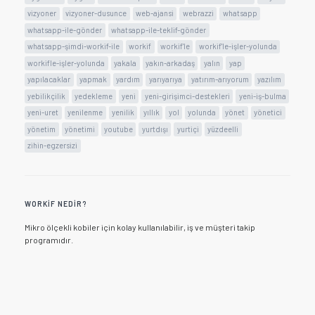
vizyoner
vizyoner-dusunce
web-ajansi
webrazzi
whatsapp
whatsapp-ile-gönder
whatsapp-ile-teklif-gönder
whatsapp-şimdi-workif-ile
workif
workif'le
workif'le-işler-yolunda
workifle-işler-yolunda
yakala
yakın-arkadaş
yalın
yap
yapılacaklar
yapmak
yardım
yarıyarıya
yatırım-arıyorum
yazılım
yebilikçilik
yedekleme
yeni
yeni-girişimci-destekleri
yeni-iş-bulma
yeni-uret
yenilenme
yenilik
yıllık
yol
yolunda
yönet
yönetici
yönetim
yönetimi
youtube
yurtdışı
yurtiçi
yüzdeelli
zihin-egzersizi
WORKIF NEDIR?
Mikro ölçekli kobiler için kolay kullanılabilir, iş ve müşteri takip
programıdır.