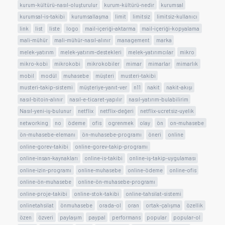
kurum-kültürü-nasıl-oluşturulur
kurum-kültürü-nedir
kurumsal
kurumsal-is-takibi
kurumsallaşma
limit
limitsiz
limitsiz-kullanıcı
link
list
liste
logo
mail-içeriği-aktarma
mail-içeriği-kopyalama
mali-mühür
mali-mühür-nasıl-alınır
management
marka
melek-yatırım
melek-yatırım-destekleri
melek-yatırımcılar
mikro
mikro-kobi
mikrokobi
mikrokobiler
mimar
mimarlar
mimarlık
mobil
modül
muhasebe
müşteri
musteri-takibi
musteri-takip-sistemi
müşteriye-yanıt-ver
n11
nakit
nakit-akışı
nasıl-bitoin-alınır
nasıl-e-ticaret-yapılır
nasıl-yatırım-bulabilirim
Nasıl-yeni-iş-bulunur
netflix
netflix-değeri
netflix-ucretsiz-uyelik
networking
no
ödeme
ofis
ogrenmek
olay
ön
on-muhasebe
ön-muhasebe-elemanı
ön-muhasebe-programı
öneri
online
online-gorev-takibi
online-gorev-takip-programı
online-insan-kaynakları
online-is-takibi
online-iş-takip-uygulaması
online-izin-programı
online-muhasebe
online-ödeme
online-ofis
online-ön-muhasebe
online-ön-muhasebe-programı
online-proje-takibi
online-stok-takibi
online-tahsilat-sistemi
onlinetahsilat
önmuhasebe
orada-ol
oran
ortak-çalışma
özellik
özen
özveri
paylaşım
paypal
performans
popular
popular-ol