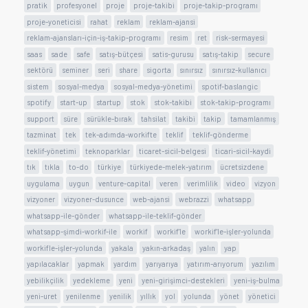
pratik
profesyonel
proje
proje-takibi
proje-takip-programı
proje-yoneticisi
rahat
reklam
reklam-ajansi
reklam-ajansları-için-iş-takip-programı
resim
ret
risk-sermayesi
saas
sade
safe
satış-bütçesi
satis-gurusu
satış-takip
secure
sektörü
seminer
seri
share
sigorta
sınırsız
sınırsız-kullanıcı
sistem
sosyal-medya
sosyal-medya-yönetimi
spotif-baslangic
spotify
start-up
startup
stok
stok-takibi
stok-takip-programı
support
süre
sürükle-bırak
tahsilat
takibi
takip
tamamlanmış
tazminat
tek
tek-adımda-workifte
teklif
teklif-gönderme
teklif-yönetimi
teknoparklar
ticaret-sicil-belgesi
ticari-sicil-kaydi
tık
tıkla
to-do
türkiye
türkiyede-melek-yatırım
ücretsizdene
uygulama
uygun
venture-capital
veren
verimlilik
video
vizyon
vizyoner
vizyoner-dusunce
web-ajansi
webrazzi
whatsapp
whatsapp-ile-gönder
whatsapp-ile-teklif-gönder
whatsapp-şimdi-workif-ile
workif
workif'le
workif'le-işler-yolunda
workifle-işler-yolunda
yakala
yakın-arkadaş
yalın
yap
yapılacaklar
yapmak
yardım
yarıyarıya
yatırım-arıyorum
yazılım
yebilikçilik
yedekleme
yeni
yeni-girişimci-destekleri
yeni-iş-bulma
yeni-uret
yenilenme
yenilik
yıllık
yol
yolunda
yönet
yönetici