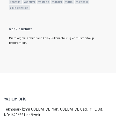
yönetim
yönetimi
youtube
yurtdışı
yurtiçi
yüzdeelli
zihin-egzersizi
WORKIF NEDIR?
Mikro ölçekli kobiler için kolay kullanılabilir, iş ve müşteri takip
programıdır.
YAZILIM OFİSİ
Teknopark İzmir GÜLBAHÇE Mah. GÜLBAHÇE Cad. İYTE Sit.
NO:1/40/22 Urla/İzmir