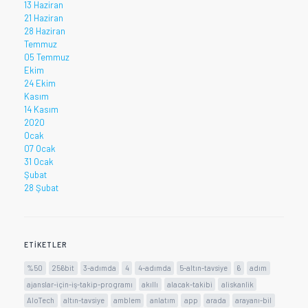
13 Haziran
21 Haziran
28 Haziran
Temmuz
05 Temmuz
Ekim
24 Ekim
Kasım
14 Kasım
2020
Ocak
07 Ocak
31 Ocak
Şubat
28 Şubat
ETIKETLER
%50
256bit
3-adımda
4
4-adımda
5-altın-tavsiye
6
adım
ajanslar-için-iş-takip-programı
akıllı
alacak-takibi
aliskanlik
AloTech
altın-tavsiye
amblem
anlatım
app
arada
arayanı-bil