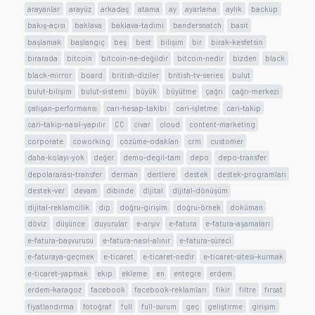
arayanlar
arayüz
arkadaş
atama
ay
ayarlama
aylık
backup
bakış-açısı
baklava
baklava-tadimi
bandersnatch
basit
başlamak
başlangıç
beş
best
bilişim
bir
birak-kesfetsin
birarada
bitcoin
bitcoin-ne-değildir
bitcoin-nedir
bizden
black
black-mirror
board
british-diziler
british-tv-series
bulut
bulut-bilişim
bulut-sistemi
büyük
büyütme
çağrı
çağrı-merkezi
çalışan-performansı
cari-hesap-takibi
cari-işletme
cari-takip
cari-takip-nasıl-yapılır
CC
civar
cloud
content-marketing
corporate
coworking
çözüme-odaklan
crm
customer
daha-kolayı-yok
değer
demo-degil-tam
depo
depo-transfer
depolararası-transfer
derman
dertlere
destek
destek-programları
destek-ver
devam
dibinde
dijital
dijital-dönüşüm
dijital-reklamcilik
dip
doğru-girişim
doğru-örnek
doküman
döviz
düşünce
duyurular
e-arşiv
e-fatura
e-fatura-aşamaları
e-fatura-başvurusu
e-fatura-nasıl-alınır
e-fatura-süreci
e-faturaya-geçmek
e-ticaret
e-ticaret-nedir
e-ticaret-sitesi-kurmak
e-ticaret-yapmak
ekip
ekleme
en
entegre
erdem
erdem-karagoz
facebook
facebook-reklamları
fikir
filtre
fırsat
fiyatlandırma
fotoğraf
full
full-surum
geç
geliştirme
girişim