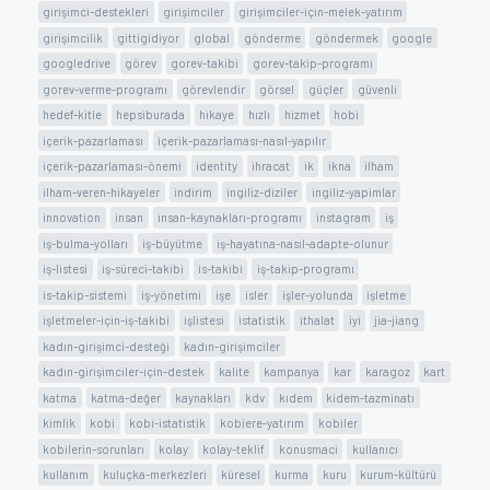
girişimci-destekleri
girişimciler
girişimciler-için-melek-yatırım
girişimcilik
gittigidiyor
global
gönderme
göndermek
google
googledrive
görev
gorev-takibi
gorev-takip-programı
gorev-verme-programı
görevlendir
görsel
güçler
güvenli
hedef-kitle
hepsiburada
hikaye
hızlı
hizmet
hobi
içerik-pazarlaması
içerik-pazarlaması-nasıl-yapılır
içerik-pazarlaması-önemi
identity
ihracat
ik
ikna
ilham
ilham-veren-hikayeler
indirim
ingiliz-diziler
ingiliz-yapimlar
innovation
insan
insan-kaynakları-programı
instagram
iş
iş-bulma-yolları
iş-büyütme
iş-hayatına-nasıl-adapte-olunur
iş-listesi
iş-süreci-takibi
is-takibi
iş-takip-programı
is-takip-sistemi
iş-yönetimi
işe
isler
işler-yolunda
işletme
işletmeler-için-iş-takibi
işlistesi
istatistik
ithalat
iyi
jia-jiang
kadın-girişimci-desteği
kadın-girişimciler
kadın-girişimciler-için-destek
kalite
kampanya
kar
karagoz
kart
katma
katma-değer
kaynakları
kdv
kıdem
kidem-tazminatı
kimlik
kobi
kobi-istatistik
kobiere-yatırım
kobiler
kobilerin-sorunları
kolay
kolay-teklif
konusmaci
kullanıcı
kullanım
kuluçka-merkezleri
küresel
kurma
kuru
kurum-kültürü