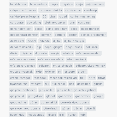
bulut-bilişim
bulut-sistemi
büyük
büyütme
çağrı
çağrı-merkezi
çalışan-performansı
cari-hesap-takibi
cari-işletme
cari-takip
cari-takip-nasıl-yapılır
CC
civar
cloud
content-marketing
corporate
coworking
çözüme-odaklan
crm
customer
daha-kolayı-yok
değer
demo-degil-tam
depo
depo-transfer
depolararası-transfer
derman
dertlere
destek
destek-programları
destek-ver
devam
dibinde
dijital
dijital-dönüşüm
dijital-reklamcilik
dip
doğru-girişim
doğru-örnek
doküman
döviz
düşünce
duyurular
e-arşiv
e-fatura
e-fatura-aşamaları
e-fatura-başvurusu
e-fatura-nasıl-alınır
e-fatura-süreci
e-faturaya-geçmek
e-ticaret
e-ticaret-nedir
e-ticaret-sitesi-kurmak
e-ticaret-yapmak
ekip
ekleme
en
entegre
erdem
erdem-karagoz
facebook
facebook-reklamları
fikir
filtre
fırsat
fiyatlandırma
fotoğraf
full
full-surum
geç
geliştirme
girişim
girişimci-destekleri
girişimciler
girişimciler-için-melek-yatırım
girişimcilik
gittigidiyor
global
gönderme
göndermek
google
googledrive
görev
gorev-takibi
gorev-takip-programı
gorev-verme-programı
görevlendir
görsel
güçler
güvenli
hedef-kitle
hepsiburada
hikaye
hızlı
hizmet
hobi