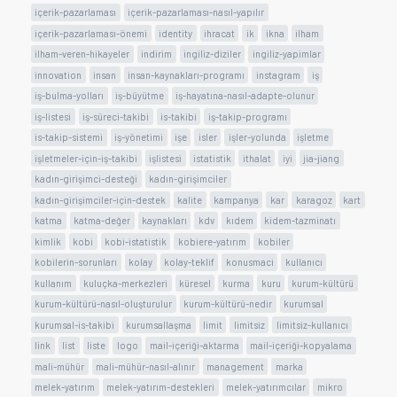
içerik-pazarlaması
içerik-pazarlaması-nasıl-yapılır
içerik-pazarlaması-önemi
identity
ihracat
ik
ikna
ilham
ilham-veren-hikayeler
indirim
ingiliz-diziler
ingiliz-yapimlar
innovation
insan
insan-kaynakları-programı
instagram
iş
iş-bulma-yolları
iş-büyütme
iş-hayatına-nasıl-adapte-olunur
iş-listesi
iş-süreci-takibi
is-takibi
iş-takip-programı
is-takip-sistemi
iş-yönetimi
işe
isler
işler-yolunda
işletme
işletmeler-için-iş-takibi
işlistesi
istatistik
ithalat
iyi
jia-jiang
kadın-girişimci-desteği
kadın-girişimciler
kadın-girişimciler-için-destek
kalite
kampanya
kar
karagoz
kart
katma
katma-değer
kaynakları
kdv
kıdem
kidem-tazminatı
kimlik
kobi
kobi-istatistik
kobiere-yatırım
kobiler
kobilerin-sorunları
kolay
kolay-teklif
konusmaci
kullanıcı
kullanım
kuluçka-merkezleri
küresel
kurma
kuru
kurum-kültürü
kurum-kültürü-nasıl-oluşturulur
kurum-kültürü-nedir
kurumsal
kurumsal-is-takibi
kurumsallaşma
limit
limitsiz
limitsiz-kullanıcı
link
list
liste
logo
mail-içeriği-aktarma
mail-içeriği-kopyalama
mali-mühür
mali-mühür-nasıl-alınır
management
marka
melek-yatırım
melek-yatırım-destekleri
melek-yatırımcılar
mikro