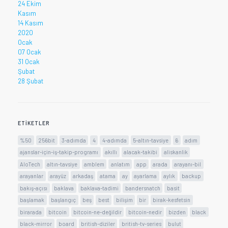
24 Ekim
Kasım
14 Kasım
2020
Ocak
07 Ocak
31 Ocak
Şubat
28 Şubat
ETIKETLER
%50
256bit
3-adımda
4
4-adımda
5-altın-tavsiye
6
adım
ajanslar-için-iş-takip-programı
akıllı
alacak-takibi
aliskanlik
AloTech
altın-tavsiye
amblem
anlatım
app
arada
arayanı-bil
arayanlar
arayüz
arkadaş
atama
ay
ayarlama
aylık
backup
bakış-açısı
baklava
baklava-tadimi
bandersnatch
basit
başlamak
başlangıç
beş
best
bilişim
bir
birak-kesfetsin
birarada
bitcoin
bitcoin-ne-değildir
bitcoin-nedir
bizden
black
black-mirror
board
british-diziler
british-tv-series
bulut