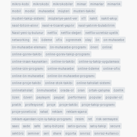
mikro-kobi
mikrokobi
mikrokobiler
mimar
mimarlar
mimarlık
mobil
modül
muhasebe
müşteri
musteri-takibi
musteri-takip-sistemi
müşteriye-yanıt-ver
n11
nakit
nakit-akışı
nasıl-bitoin-alınır
nasıl-e-ticaret-yapılır
nasıl-yatırım-bulabilirim
Nasıl-yeni-iş-bulunur
netflix
netflix-değeri
netflix-ucretsiz-uyelik
networking
no
ödeme
ofis
ogrenmek
olay
ön
on-muhasebe
ön-muhasebe-elemanı
ön-muhasebe-programı
öneri
online
online-gorev-takibi
online-gorev-takip-programı
online-insan-kaynakları
online-is-takibi
online-iş-takip-uygulaması
online-izin-programı
online-muhasebe
online-ödeme
online-ofis
online-ön-muhasebe
online-ön-muhasebe-programı
online-proje-takibi
online-stok-takibi
online-tahsilat-sistemi
onlinetahsilat
önmuhasebe
orada-ol
oran
ortak-çalışma
özellik
özen
özveri
paylaşım
paypal
performans
popular
popular-ol
pratik
profesyonel
proje
proje-takibi
proje-takip-programı
proje-yoneticisi
rahat
reklam
reklam-ajansi
reklam-ajansları-için-iş-takip-programı
resim
ret
risk-sermayesi
saas
sade
safe
satış-bütçesi
satis-gurusu
satış-takip
secure
sektörü
seminer
seri
share
sigorta
sınırsız
sınırsız-kullanıcı