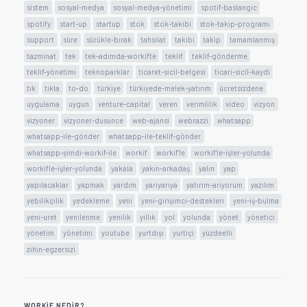
sistem
sosyal-medya
sosyal-medya-yönetimi
spotif-baslangic
spotify
start-up
startup
stok
stok-takibi
stok-takip-programı
support
süre
sürükle-bırak
tahsilat
takibi
takip
tamamlanmış
tazminat
tek
tek-adımda-workifte
teklif
teklif-gönderme
teklif-yönetimi
teknoparklar
ticaret-sicil-belgesi
ticari-sicil-kaydi
tık
tıkla
to-do
türkiye
türkiyede-melek-yatırım
ücretsizdene
uygulama
uygun
venture-capital
veren
verimlilik
video
vizyon
vizyoner
vizyoner-dusunce
web-ajansi
webrazzi
whatsapp
whatsapp-ile-gönder
whatsapp-ile-teklif-gönder
whatsapp-şimdi-workif-ile
workif
workif'le
workif'le-işler-yolunda
workifle-işler-yolunda
yakala
yakın-arkadaş
yalın
yap
yapılacaklar
yapmak
yardım
yarıyarıya
yatırım-arıyorum
yazılım
yebilikçilik
yedekleme
yeni
yeni-girişimci-destekleri
yeni-iş-bulma
yeni-uret
yenilenme
yenilik
yıllık
yol
yolunda
yönet
yönetici
yönetim
yönetimi
youtube
yurtdışı
yurtiçi
yüzdeelli
zihin-egzersizi
WORKIF NEDIR?