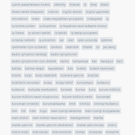
içerik-pazarlaması-önemi
identity
ihracat
ik
ikna
ilham
ilham-veren-hikayeler
indirim
ingiliz-diziler
ingiliz-yapimlar
innovation
insan
insan-kaynakları-programı
instagram
iş
iş-bulma-yolları
iş-büyütme
iş-hayatına-nasıl-adapte-olunur
iş-listesi
iş-süreci-takibi
is-takibi
iş-takip-programı
is-takip-sistemi
iş-yönetimi
işe
isler
işler-yolunda
işletme
işletmeler-için-iş-takibi
işlistesi
istatistik
ithalat
iyi
jia-jiang
kadın-girişimci-desteği
kadın-girişimciler
kadın-girişimciler-için-destek
kalite
kampanya
kar
karagoz
kart
katma
katma-değer
kaynakları
kdv
kıdem
kidem-tazminatı
kimlik
kobi
kobi-istatistik
kobiere-yatırım
kobiler
kobilerin-sorunları
kolay
kolay-teklif
konusmaci
kullanıcı
kullanım
kuluçka-merkezleri
küresel
kurma
kuru
kurum-kültürü
kurum-kültürü-nasıl-oluşturulur
kurum-kültürü-nedir
kurumsal
kurumsal-is-takibi
kurumsallaşma
limit
limitsiz
limitsiz-kullanıcı
link
list
liste
logo
mail-içeriği-aktarma
mail-içeriği-kopyalama
mali-mühür
mali-mühür-nasıl-alınır
management
marka
melek-yatırım
melek-yatırım-destekleri
melek-yatırımcılar
mikro
mikro-kobi
mikrokobi
mikrokobiler
mimar
mimarlar
mimarlık