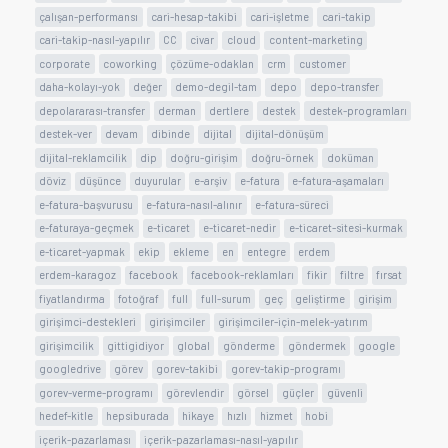
çalışan-performansı
cari-hesap-takibi
cari-işletme
cari-takip
cari-takip-nasıl-yapılır
CC
civar
cloud
content-marketing
corporate
coworking
çözüme-odaklan
crm
customer
daha-kolayı-yok
değer
demo-degil-tam
depo
depo-transfer
depolararası-transfer
derman
dertlere
destek
destek-programları
destek-ver
devam
dibinde
dijital
dijital-dönüşüm
dijital-reklamcilik
dip
doğru-girişim
doğru-örnek
doküman
döviz
düşünce
duyurular
e-arşiv
e-fatura
e-fatura-aşamaları
e-fatura-başvurusu
e-fatura-nasıl-alınır
e-fatura-süreci
e-faturaya-geçmek
e-ticaret
e-ticaret-nedir
e-ticaret-sitesi-kurmak
e-ticaret-yapmak
ekip
ekleme
en
entegre
erdem
erdem-karagoz
facebook
facebook-reklamları
fikir
filtre
fırsat
fiyatlandırma
fotoğraf
full
full-surum
geç
geliştirme
girişim
girişimci-destekleri
girişimciler
girişimciler-için-melek-yatırım
girişimcilik
gittigidiyor
global
gönderme
göndermek
google
googledrive
görev
gorev-takibi
gorev-takip-programı
gorev-verme-programı
görevlendir
görsel
güçler
güvenli
hedef-kitle
hepsiburada
hikaye
hızlı
hizmet
hobi
içerik-pazarlaması
içerik-pazarlaması-nasıl-yapılır