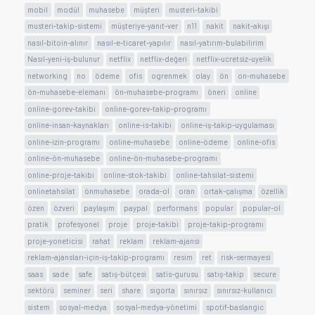
mobil
modül
muhasebe
müşteri
musteri-takibi
musteri-takip-sistemi
müşteriye-yanıt-ver
n11
nakit
nakit-akışı
nasıl-bitoin-alınır
nasıl-e-ticaret-yapılır
nasıl-yatırım-bulabilirim
Nasıl-yeni-iş-bulunur
netflix
netflix-değeri
netflix-ucretsiz-uyelik
networking
no
ödeme
ofis
ogrenmek
olay
ön
on-muhasebe
ön-muhasebe-elemanı
ön-muhasebe-programı
öneri
online
online-gorev-takibi
online-gorev-takip-programı
online-insan-kaynakları
online-is-takibi
online-iş-takip-uygulaması
online-izin-programı
online-muhasebe
online-ödeme
online-ofis
online-ön-muhasebe
online-ön-muhasebe-programı
online-proje-takibi
online-stok-takibi
online-tahsilat-sistemi
onlinetahsilat
önmuhasebe
orada-ol
oran
ortak-çalışma
özellik
özen
özveri
paylaşım
paypal
performans
popular
popular-ol
pratik
profesyonel
proje
proje-takibi
proje-takip-programı
proje-yoneticisi
rahat
reklam
reklam-ajansi
reklam-ajansları-için-iş-takip-programı
resim
ret
risk-sermayesi
saas
sade
safe
satış-bütçesi
satis-gurusu
satış-takip
secure
sektörü
seminer
seri
share
sigorta
sınırsız
sınırsız-kullanıcı
sistem
sosyal-medya
sosyal-medya-yönetimi
spotif-baslangic