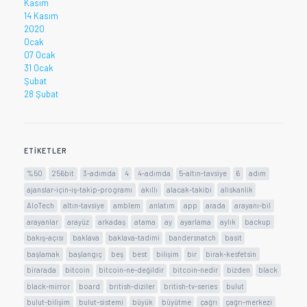
Kasım
14 Kasım
2020
Ocak
07 Ocak
31 Ocak
Şubat
28 Şubat
ETIKETLER
%50
256bit
3-adımda
4
4-adımda
5-altın-tavsiye
6
adım
ajanslar-için-iş-takip-programı
akıllı
alacak-takibi
aliskanlik
AloTech
altın-tavsiye
amblem
anlatım
app
arada
arayanı-bil
arayanlar
arayüz
arkadaş
atama
ay
ayarlama
aylık
backup
bakış-açısı
baklava
baklava-tadimi
bandersnatch
basit
başlamak
başlangıç
beş
best
bilişim
bir
birak-kesfetsin
birarada
bitcoin
bitcoin-ne-değildir
bitcoin-nedir
bizden
black
black-mirror
board
british-diziler
british-tv-series
bulut
bulut-bilişim
bulut-sistemi
büyük
büyütme
çağrı
çağrı-merkezi