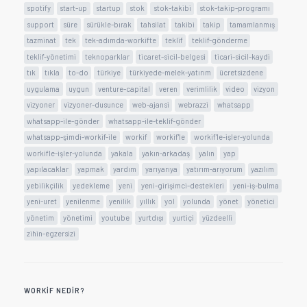
spotify
start-up
startup
stok
stok-takibi
stok-takip-programı
support
süre
sürükle-bırak
tahsilat
takibi
takip
tamamlanmış
tazminat
tek
tek-adımda-workifte
teklif
teklif-gönderme
teklif-yönetimi
teknoparklar
ticaret-sicil-belgesi
ticari-sicil-kaydi
tık
tıkla
to-do
türkiye
türkiyede-melek-yatırım
ücretsizdene
uygulama
uygun
venture-capital
veren
verimlilik
video
vizyon
vizyoner
vizyoner-dusunce
web-ajansi
webrazzi
whatsapp
whatsapp-ile-gönder
whatsapp-ile-teklif-gönder
whatsapp-şimdi-workif-ile
workif
workif'le
workif'le-işler-yolunda
workifle-işler-yolunda
yakala
yakın-arkadaş
yalın
yap
yapılacaklar
yapmak
yardım
yarıyarıya
yatırım-arıyorum
yazılım
yebilikçilik
yedekleme
yeni
yeni-girişimci-destekleri
yeni-iş-bulma
yeni-uret
yenilenme
yenilik
yıllık
yol
yolunda
yönet
yönetici
yönetim
yönetimi
youtube
yurtdışı
yurtiçi
yüzdeelli
zihin-egzersizi
WORKIF NEDIR?