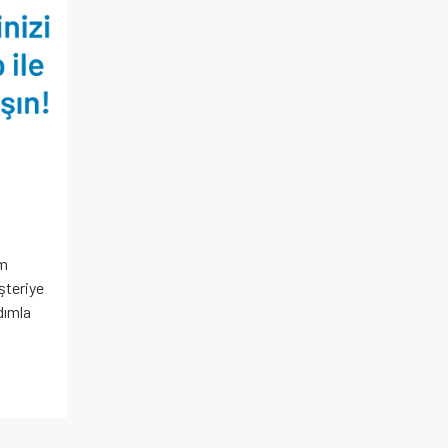
am
şteriye
dımla