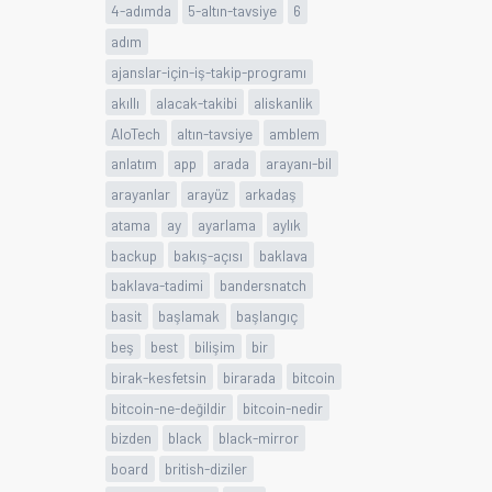
4-adımda
5-altın-tavsiye
6
adım
ajanslar-için-iş-takip-programı
akıllı
alacak-takibi
aliskanlik
AloTech
altın-tavsiye
amblem
anlatım
app
arada
arayanı-bil
arayanlar
arayüz
arkadaş
atama
ay
ayarlama
aylık
backup
bakış-açısı
baklava
baklava-tadimi
bandersnatch
basit
başlamak
başlangıç
beş
best
bilişim
bir
birak-kesfetsin
birarada
bitcoin
bitcoin-ne-değildir
bitcoin-nedir
bizden
black
black-mirror
board
british-diziler