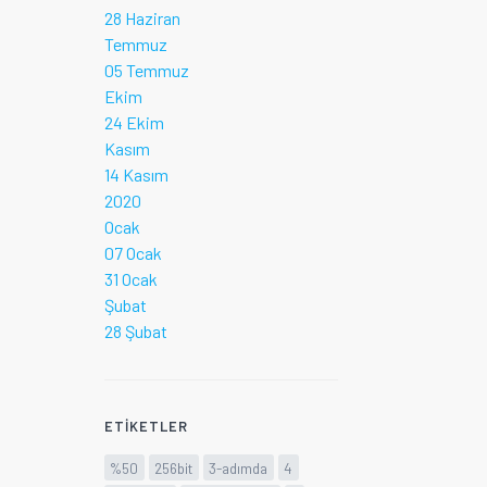
28 Haziran
Temmuz
05 Temmuz
Ekim
24 Ekim
Kasım
14 Kasım
2020
Ocak
07 Ocak
31 Ocak
Şubat
28 Şubat
ETIKETLER
%50
256bit
3-adımda
4