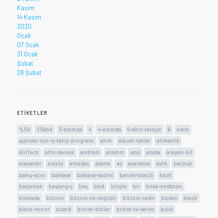
Kasım
14 Kasım
2020
Ocak
07 Ocak
31 Ocak
Şubat
28 Şubat
ETIKETLER
%50
256bit
3-adımda
4
4-adımda
5-altın-tavsiye
6
adım
ajanslar-için-iş-takip-programı
akıllı
alacak-takibi
aliskanlik
AloTech
altın-tavsiye
amblem
anlatım
app
arada
arayanı-bil
arayanlar
arayüz
arkadaş
atama
ay
ayarlama
aylık
backup
bakış-açısı
baklava
baklava-tadimi
bandersnatch
basit
başlamak
başlangıç
beş
best
bilişim
bir
birak-kesfetsin
birarada
bitcoin
bitcoin-ne-değildir
bitcoin-nedir
bizden
black
black-mirror
board
british-diziler
british-tv-series
bulut