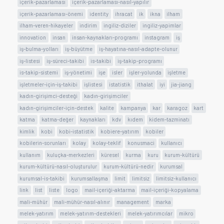
içerik-pazarlaması
içerik-pazarlaması-nasıl-yapılır
içerik-pazarlaması-önemi
identity
ihracat
ik
ikna
ilham
ilham-veren-hikayeler
indirim
ingiliz-diziler
ingiliz-yapimlar
innovation
insan
insan-kaynakları-programı
instagram
iş
iş-bulma-yolları
iş-büyütme
iş-hayatına-nasıl-adapte-olunur
iş-listesi
iş-süreci-takibi
is-takibi
iş-takip-programı
is-takip-sistemi
iş-yönetimi
işe
isler
işler-yolunda
işletme
işletmeler-için-iş-takibi
işlistesi
istatistik
ithalat
iyi
jia-jiang
kadın-girişimci-desteği
kadın-girişimciler
kadın-girişimciler-için-destek
kalite
kampanya
kar
karagoz
kart
katma
katma-değer
kaynakları
kdv
kıdem
kidem-tazminatı
kimlik
kobi
kobi-istatistik
kobiere-yatırım
kobiler
kobilerin-sorunları
kolay
kolay-teklif
konusmaci
kullanıcı
kullanım
kuluçka-merkezleri
küresel
kurma
kuru
kurum-kültürü
kurum-kültürü-nasıl-oluşturulur
kurum-kültürü-nedir
kurumsal
kurumsal-is-takibi
kurumsallaşma
limit
limitsiz
limitsiz-kullanıcı
link
list
liste
logo
mail-içeriği-aktarma
mail-içeriği-kopyalama
mali-mühür
mali-mühür-nasıl-alınır
management
marka
melek-yatırım
melek-yatırım-destekleri
melek-yatırımcılar
mikro