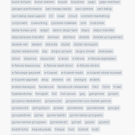
bulut-bilişim
bulut-sistemi
büyük
büyütme
çağrı
çağrı-merkezi
çalışan-performansı
cari-hesap-takibi
cari-işletme
cari-takip
cari-takip-nasıl-yapılır
CC
civar
cloud
content-marketing
corporate
coworking
çözüme-odaklan
crm
customer
daha-kolayı-yok
değer
demo-degil-tam
depo
depo-transfer
depolararası-transfer
derman
dertlere
destek
destek-programları
destek-ver
devam
dibinde
dijital
dijital-dönüşüm
dijital-reklamcilik
dip
doğru-girişim
doğru-örnek
doküman
döviz
düşünce
duyurular
e-arşiv
e-fatura
e-fatura-aşamaları
e-fatura-başvurusu
e-fatura-nasıl-alınır
e-fatura-süreci
e-faturaya-geçmek
e-ticaret
e-ticaret-nedir
e-ticaret-sitesi-kurmak
e-ticaret-yapmak
ekip
ekleme
en
entegre
erdem
erdem-karagoz
facebook
facebook-reklamları
fikir
filtre
fırsat
fiyatlandırma
fotoğraf
full
full-surum
geç
geliştirme
girişim
girişimci-destekleri
girişimciler
girişimciler-için-melek-yatırım
girişimcilik
gittigidiyor
global
gönderme
göndermek
google
googledrive
görev
gorev-takibi
gorev-takip-programı
gorev-verme-programı
görevlendir
görsel
güçler
güvenli
hedef-kitle
hepsiburada
hikaye
hızlı
hizmet
hobi