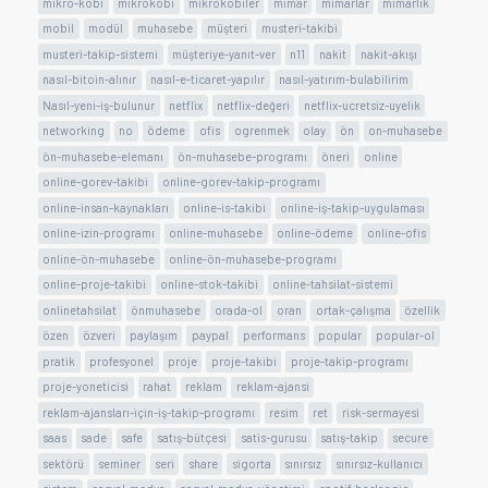
mikro-kobi
mikrokobi
mikrokobiler
mimar
mimarlar
mimarlık
mobil
modül
muhasebe
müşteri
musteri-takibi
musteri-takip-sistemi
müşteriye-yanıt-ver
n11
nakit
nakit-akışı
nasıl-bitoin-alınır
nasıl-e-ticaret-yapılır
nasıl-yatırım-bulabilirim
Nasıl-yeni-iş-bulunur
netflix
netflix-değeri
netflix-ucretsiz-uyelik
networking
no
ödeme
ofis
ogrenmek
olay
ön
on-muhasebe
ön-muhasebe-elemanı
ön-muhasebe-programı
öneri
online
online-gorev-takibi
online-gorev-takip-programı
online-insan-kaynakları
online-is-takibi
online-iş-takip-uygulaması
online-izin-programı
online-muhasebe
online-ödeme
online-ofis
online-ön-muhasebe
online-ön-muhasebe-programı
online-proje-takibi
online-stok-takibi
online-tahsilat-sistemi
onlinetahsilat
önmuhasebe
orada-ol
oran
ortak-çalışma
özellik
özen
özveri
paylaşım
paypal
performans
popular
popular-ol
pratik
profesyonel
proje
proje-takibi
proje-takip-programı
proje-yoneticisi
rahat
reklam
reklam-ajansi
reklam-ajansları-için-iş-takip-programı
resim
ret
risk-sermayesi
saas
sade
safe
satış-bütçesi
satis-gurusu
satış-takip
secure
sektörü
seminer
seri
share
sigorta
sınırsız
sınırsız-kullanıcı