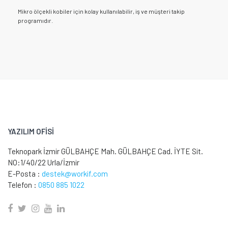
Mikro ölçekli kobiler için kolay kullanılabilir, iş ve müşteri takip
programıdır.
YAZILIM OFİSİ
Teknopark İzmir GÜLBAHÇE Mah. GÜLBAHÇE Cad. İYTE Sit.
NO:1/40/22 Urla/İzmir
E-Posta :
destek@workif.com
Telefon :
0850 885 1022