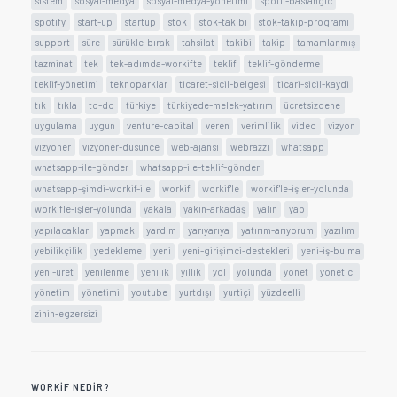
sistem
sosyal-medya
sosyal-medya-yönetimi
spotif-baslangic
spotify
start-up
startup
stok
stok-takibi
stok-takip-programı
support
süre
sürükle-bırak
tahsilat
takibi
takip
tamamlanmış
tazminat
tek
tek-adımda-workifte
teklif
teklif-gönderme
teklif-yönetimi
teknoparklar
ticaret-sicil-belgesi
ticari-sicil-kaydi
tık
tıkla
to-do
türkiye
türkiyede-melek-yatırım
ücretsizdene
uygulama
uygun
venture-capital
veren
verimlilik
video
vizyon
vizyoner
vizyoner-dusunce
web-ajansi
webrazzi
whatsapp
whatsapp-ile-gönder
whatsapp-ile-teklif-gönder
whatsapp-şimdi-workif-ile
workif
workif'le
workif'le-işler-yolunda
workifle-işler-yolunda
yakala
yakın-arkadaş
yalın
yap
yapılacaklar
yapmak
yardım
yarıyarıya
yatırım-arıyorum
yazılım
yebilikçilik
yedekleme
yeni
yeni-girişimci-destekleri
yeni-iş-bulma
yeni-uret
yenilenme
yenilik
yıllık
yol
yolunda
yönet
yönetici
yönetim
yönetimi
youtube
yurtdışı
yurtiçi
yüzdeelli
zihin-egzersizi
WORKIF NEDIR?