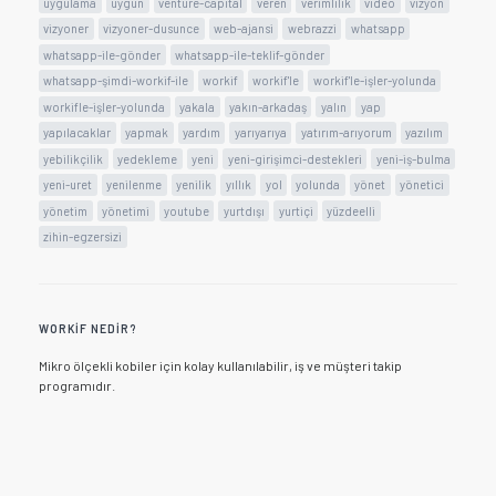
uygulama
uygun
venture-capital
veren
verimlilik
video
vizyon
vizyoner
vizyoner-dusunce
web-ajansi
webrazzi
whatsapp
whatsapp-ile-gönder
whatsapp-ile-teklif-gönder
whatsapp-şimdi-workif-ile
workif
workif'le
workif'le-işler-yolunda
workifle-işler-yolunda
yakala
yakın-arkadaş
yalın
yap
yapılacaklar
yapmak
yardım
yarıyarıya
yatırım-arıyorum
yazılım
yebilikçilik
yedekleme
yeni
yeni-girişimci-destekleri
yeni-iş-bulma
yeni-uret
yenilenme
yenilik
yıllık
yol
yolunda
yönet
yönetici
yönetim
yönetimi
youtube
yurtdışı
yurtiçi
yüzdeelli
zihin-egzersizi
WORKIF NEDIR?
Mikro ölçekli kobiler için kolay kullanılabilir, iş ve müşteri takip
programıdır.