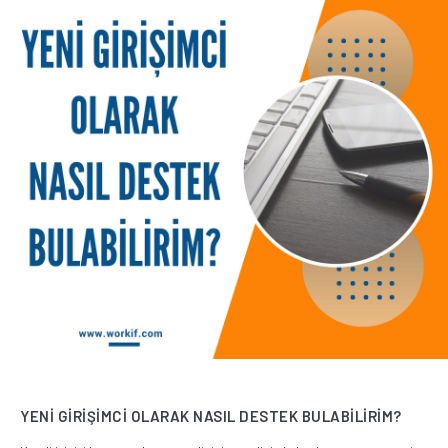
YENİ GİRİŞİMCİ OLARAK NASIL DESTEK BULABİLİRİM?