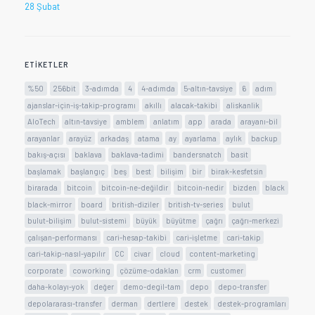
28 Şubat
ETIKETLER
%50
256bit
3-adımda
4
4-adımda
5-altın-tavsiye
6
adım
ajanslar-için-iş-takip-programı
akıllı
alacak-takibi
aliskanlik
AloTech
altın-tavsiye
amblem
anlatım
app
arada
arayanı-bil
arayanlar
arayüz
arkadaş
atama
ay
ayarlama
aylık
backup
bakış-açısı
baklava
baklava-tadimi
bandersnatch
basit
başlamak
başlangıç
beş
best
bilişim
bir
birak-kesfetsin
birarada
bitcoin
bitcoin-ne-değildir
bitcoin-nedir
bizden
black
black-mirror
board
british-diziler
british-tv-series
bulut
bulut-bilişim
bulut-sistemi
büyük
büyütme
çağrı
çağrı-merkezi
çalışan-performansı
cari-hesap-takibi
cari-işletme
cari-takip
cari-takip-nasıl-yapılır
CC
civar
cloud
content-marketing
corporate
coworking
çözüme-odaklan
crm
customer
daha-kolayı-yok
değer
demo-degil-tam
depo
depo-transfer
depolararası-transfer
derman
dertlere
destek
destek-programları