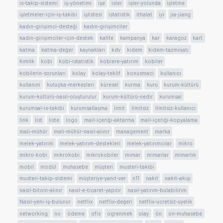
is-takip-sistemi
iş-yönetimi
işe
isler
işler-yolunda
işletme
işletmeler-için-iş-takibi
işlistesi
istatistik
ithalat
iyi
jia-jiang
kadın-girişimci-desteği
kadın-girişimciler
kadın-girişimciler-için-destek
kalite
kampanya
kar
karagoz
kart
katma
katma-değer
kaynakları
kdv
kıdem
kidem-tazminatı
kimlik
kobi
kobi-istatistik
kobiere-yatırım
kobiler
kobilerin-sorunları
kolay
kolay-teklif
konusmaci
kullanıcı
kullanım
kuluçka-merkezleri
küresel
kurma
kuru
kurum-kültürü
kurum-kültürü-nasıl-oluşturulur
kurum-kültürü-nedir
kurumsal
kurumsal-is-takibi
kurumsallaşma
limit
limitsiz
limitsiz-kullanıcı
link
list
liste
logo
mail-içeriği-aktarma
mail-içeriği-kopyalama
mali-mühür
mali-mühür-nasıl-alınır
management
marka
melek-yatırım
melek-yatırım-destekleri
melek-yatırımcılar
mikro
mikro-kobi
mikrokobi
mikrokobiler
mimar
mimarlar
mimarlık
mobil
modül
muhasebe
müşteri
musteri-takibi
musteri-takip-sistemi
müşteriye-yanıt-ver
n11
nakit
nakit-akışı
nasıl-bitoin-alınır
nasıl-e-ticaret-yapılır
nasıl-yatırım-bulabilirim
Nasıl-yeni-iş-bulunur
netflix
netflix-değeri
netflix-ucretsiz-uyelik
networking
no
ödeme
ofis
ogrenmek
olay
ön
on-muhasebe