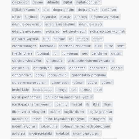
destek-ver
devam
dibinde
dijital
dijital-dönüşüm
dijital-reklamcilik
dip
doğru-girişim
doğru-örnek
doküman
döviz
düşünce
duyurular
e-arşiv
e-fatura
e-fatura-aşamaları
e-fatura-başvurusu
e-fatura-nasıl-alınır
e-fatura-süreci
e-faturaya-geçmek
e-ticaret
e-ticaret-nedir
e-ticaret-sitesi-kurmak
e-ticaret-yapmak
ekip
ekleme
en
entegre
erdem
erdem-karagoz
facebook
facebook-reklamları
fikir
filtre
fırsat
fiyatlandırma
fotoğraf
full
full-surum
geç
geliştirme
girişim
girişimci-destekleri
girişimciler
girişimciler-için-melek-yatırım
girişimcilik
gittigidiyor
global
gönderme
göndermek
google
googledrive
görev
gorev-takibi
gorev-takip-programı
gorev-verme-programı
görevlendir
görsel
güçler
güvenli
hedef-kitle
hepsiburada
hikaye
hızlı
hizmet
hobi
içerik-pazarlaması
içerik-pazarlaması-nasıl-yapılır
içerik-pazarlaması-önemi
identity
ihracat
ik
ikna
ilham
ilham-veren-hikayeler
indirim
ingiliz-diziler
ingiliz-yapimlar
innovation
insan
insan-kaynakları-programı
instagram
iş
iş-bulma-yolları
iş-büyütme
iş-hayatına-nasıl-adapte-olunur
iş-listesi
iş-süreci-takibi
is-takibi
iş-takip-programı