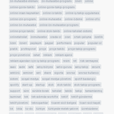
ön-muhasebe-elemanı
ön-muhasebe-programı
öneri
online
online-gorev-takibi
online-gorev-takip-programı
online-insan-kaynakları
online-is-takibi
online-iş-takip-uygulaması
online-izin-programı
online-muhasebe
online-ödeme
online-ofis
online-ön-muhasebe
online-ön-muhasebe-programı
online-proje-takibi
online-stok-takibi
online-tahsilat-sistemi
onlinetahsilat
önmuhasebe
orada-ol
oran
ortak-çalışma
özellik
özen
özveri
paylaşım
paypal
performans
popular
popular-ol
pratik
profesyonel
proje
proje-takibi
proje-takip-programı
proje-yoneticisi
rahat
reklam
reklam-ajansi
reklam-ajansları-için-iş-takip-programı
resim
ret
risk-sermayesi
saas
sade
safe
satış-bütçesi
satis-gurusu
satış-takip
secure
sektörü
seminer
seri
share
sigorta
sınırsız
sınırsız-kullanıcı
sistem
sosyal-medya
sosyal-medya-yönetimi
spotif-baslangic
spotify
start-up
startup
stok
stok-takibi
stok-takip-programı
support
süre
sürükle-bırak
tahsilat
takibi
takip
tamamlanmış
tazminat
tek
tek-adımda-workifte
teklif
teklif-gönderme
teklif-yönetimi
teknoparklar
ticaret-sicil-belgesi
ticari-sicil-kaydi
tık
tıkla
to-do
türkiye
türkiyede-melek-yatırım
ücretsizdene