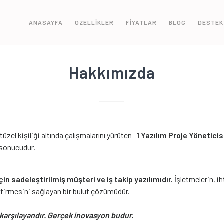
ANASAYFA
ÖZELLİKLER
FİYATLAR
BLOG
DESTEK
Hakkımızda
tüzel kişiliği altında çalışmalarını yürüten
1 Yazılım Proje Yöneticis
n sonucudur.
için sadeleştirilmiş müşteri ve iş takip yazılımıdır.
İşletmelerin, ih
eştirmesini sağlayan bir bulut çözümüdür.
k karşılayandır. Gerçek inovasyon budur.