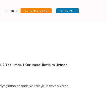
|
TR
ÜCRETSİZ DENE
GİRİŞ YAP
i, 2 Yazılımcı, 1 Kurumsal İletişim Uzmanı
tiyaçlarına en sade ve kolaylıkla cevap veren,