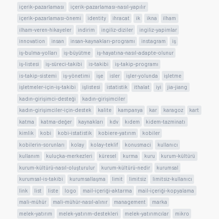
içerik-pazarlaması
içerik-pazarlaması-nasıl-yapılır
içerik-pazarlaması-önemi
identity
ihracat
ik
ikna
ilham
ilham-veren-hikayeler
indirim
ingiliz-diziler
ingiliz-yapimlar
innovation
insan
insan-kaynakları-programı
instagram
iş
iş-bulma-yolları
iş-büyütme
iş-hayatına-nasıl-adapte-olunur
iş-listesi
iş-süreci-takibi
is-takibi
iş-takip-programı
is-takip-sistemi
iş-yönetimi
işe
isler
işler-yolunda
işletme
işletmeler-için-iş-takibi
işlistesi
istatistik
ithalat
iyi
jia-jiang
kadın-girişimci-desteği
kadın-girişimciler
kadın-girişimciler-için-destek
kalite
kampanya
kar
karagoz
kart
katma
katma-değer
kaynakları
kdv
kıdem
kidem-tazminatı
kimlik
kobi
kobi-istatistik
kobiere-yatırım
kobiler
kobilerin-sorunları
kolay
kolay-teklif
konusmaci
kullanıcı
kullanım
kuluçka-merkezleri
küresel
kurma
kuru
kurum-kültürü
kurum-kültürü-nasıl-oluşturulur
kurum-kültürü-nedir
kurumsal
kurumsal-is-takibi
kurumsallaşma
limit
limitsiz
limitsiz-kullanıcı
link
list
liste
logo
mail-içeriği-aktarma
mail-içeriği-kopyalama
mali-mühür
mali-mühür-nasıl-alınır
management
marka
melek-yatırım
melek-yatırım-destekleri
melek-yatırımcılar
mikro