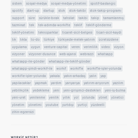
sistem
sosyal-medya
sosyal-medya-yönetimi
spotif-baslangic
spotify
start-up
startup
stok
stok-takibi
stok-takip-programı
support
süre
sürükle-bırak
tahsilat
takibi
takip
tamamlanmış
tazminat
tek
tek-adımda-workifte
teklif
teklif-gönderme
teklif-yönetimi
teknoparklar
ticaret-sicil-belgesi
ticari-sicil-kaydi
tık
tıkla
to-do
türkiye
türkiyede-melek-yatırım
ücretsizdene
uygulama
uygun
venture-capital
veren
verimlilik
video
vizyon
vizyoner
vizyoner-dusunce
web-ajansi
webrazzi
whatsapp
whatsapp-ile-gönder
whatsapp-ile-teklif-gönder
whatsapp-şimdi-workif-ile
workif
workif'le
workif'le-işler-yolunda
workifle-işler-yolunda
yakala
yakın-arkadaş
yalın
yap
yapılacaklar
yapmak
yardım
yarıyarıya
yatırım-arıyorum
yazılım
yebilikçilik
yedekleme
yeni
yeni-girişimci-destekleri
yeni-iş-bulma
yeni-uret
yenilenme
yenilik
yıllık
yol
yolunda
yönet
yönetici
yönetim
yönetimi
youtube
yurtdışı
yurtiçi
yüzdeelli
zihin-egzersizi
WORKIF NEDIR?