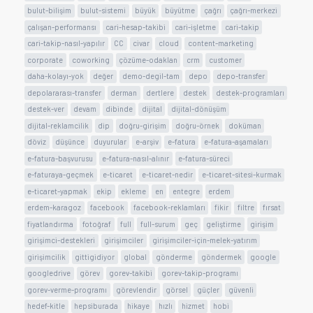
bulut-bilişim
bulut-sistemi
büyük
büyütme
çağrı
çağrı-merkezi
çalışan-performansı
cari-hesap-takibi
cari-işletme
cari-takip
cari-takip-nasıl-yapılır
CC
civar
cloud
content-marketing
corporate
coworking
çözüme-odaklan
crm
customer
daha-kolayı-yok
değer
demo-degil-tam
depo
depo-transfer
depolararası-transfer
derman
dertlere
destek
destek-programları
destek-ver
devam
dibinde
dijital
dijital-dönüşüm
dijital-reklamcilik
dip
doğru-girişim
doğru-örnek
doküman
döviz
düşünce
duyurular
e-arşiv
e-fatura
e-fatura-aşamaları
e-fatura-başvurusu
e-fatura-nasıl-alınır
e-fatura-süreci
e-faturaya-geçmek
e-ticaret
e-ticaret-nedir
e-ticaret-sitesi-kurmak
e-ticaret-yapmak
ekip
ekleme
en
entegre
erdem
erdem-karagoz
facebook
facebook-reklamları
fikir
filtre
fırsat
fiyatlandırma
fotoğraf
full
full-surum
geç
geliştirme
girişim
girişimci-destekleri
girişimciler
girişimciler-için-melek-yatırım
girişimcilik
gittigidiyor
global
gönderme
göndermek
google
googledrive
görev
gorev-takibi
gorev-takip-programı
gorev-verme-programı
görevlendir
görsel
güçler
güvenli
hedef-kitle
hepsiburada
hikaye
hızlı
hizmet
hobi