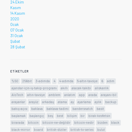
24 Ekim
Kasım
14 Kasım
2020
Ocak
07 Ocak
31 Ocak
Şubat
28 Şubat
ETIKETLER
%50
256bit
3-adımda
4
4-adımda
5-altın-tavsiye
6
adım
ajanslar-için-iş-takip-programı
akıllı
alacak-takibi
aliskanlik
AloTech
altın-tavsiye
amblem
anlatım
app
arada
arayanı-bil
arayanlar
arayüz
arkadaş
atama
ay
ayarlama
aylık
backup
bakış-açısı
baklava
baklava-tadimi
bandersnatch
basit
başlamak
başlangıç
beş
best
bilişim
bir
birak-kesfetsin
birarada
bitcoin
bitcoin-ne-değildir
bitcoin-nedir
bizden
black
black-mirror
board
british-diziler
british-tv-series
bulut