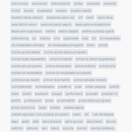
mikro-kobi
mikrokobi
mikrokobiler
mimar
mimarlar
mimarlık
mobil
modül
muhasebe
müşteri
musteri-takibi
musteri-takip-sistemi
müşteriye-yanıt-ver
n11
nakit
nakit-akışı
nasıl-bitoin-alınır
nasıl-e-ticaret-yapılır
nasıl-yatırım-bulabilirim
Nasıl-yeni-iş-bulunur
netflix
netflix-değeri
netflix-ucretsiz-uyelik
networking
no
ödeme
ofis
ogrenmek
olay
ön
on-muhasebe
ön-muhasebe-elemanı
ön-muhasebe-programı
öneri
online
online-gorev-takibi
online-gorev-takip-programı
online-insan-kaynakları
online-is-takibi
online-iş-takip-uygulaması
online-izin-programı
online-muhasebe
online-ödeme
online-ofis
online-ön-muhasebe
online-ön-muhasebe-programı
online-proje-takibi
online-stok-takibi
online-tahsilat-sistemi
onlinetahsilat
önmuhasebe
orada-ol
oran
ortak-çalışma
özellik
özen
özveri
paylaşım
paypal
performans
popular
popular-ol
pratik
profesyonel
proje
proje-takibi
proje-takip-programı
proje-yoneticisi
rahat
reklam
reklam-ajansi
reklam-ajansları-için-iş-takip-programı
resim
ret
risk-sermayesi
saas
sade
safe
satış-bütçesi
satis-gurusu
satış-takip
secure
sektörü
seminer
seri
share
sigorta
sınırsız
sınırsız-kullanıcı