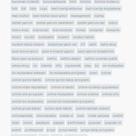
kurumsal-is-takibi
kurumsallaşma
limit
limitsiz
limitsiz-kullanıcı
link
list
liste
logo
mail-içeriği-aktarma
mail-içeriği-kopyalama
mali-mühür
mali-mühür-nasıl-alınır
management
marka
melek-yatırım
melek-yatırım-destekleri
melek-yatırımcılar
mikro
mikro-kobi
mikrokobi
mikrokobiler
mimar
mimarlar
mimarlık
mobil
modül
muhasebe
müşteri
musteri-takibi
musteri-takip-sistemi
müşteriye-yanıt-ver
n11
nakit
nakit-akışı
nasıl-bitoin-alınır
nasıl-e-ticaret-yapılır
nasıl-yatırım-bulabilirim
Nasıl-yeni-iş-bulunur
netflix
netflix-değeri
netflix-ucretsiz-uyelik
networking
no
ödeme
ofis
ogrenmek
olay
ön
on-muhasebe
ön-muhasebe-elemanı
ön-muhasebe-programı
öneri
online
online-gorev-takibi
online-gorev-takip-programı
online-insan-kaynakları
online-is-takibi
online-iş-takip-uygulaması
online-izin-programı
online-muhasebe
online-ödeme
online-ofis
online-ön-muhasebe
online-ön-muhasebe-programı
online-proje-takibi
online-stok-takibi
online-tahsilat-sistemi
onlinetahsilat
önmuhasebe
orada-ol
oran
ortak-çalışma
özellik
özen
özveri
paylaşım
paypal
performans
popular
popular-ol
pratik
profesyonel
proje
proje-takibi
proje-takip-programı