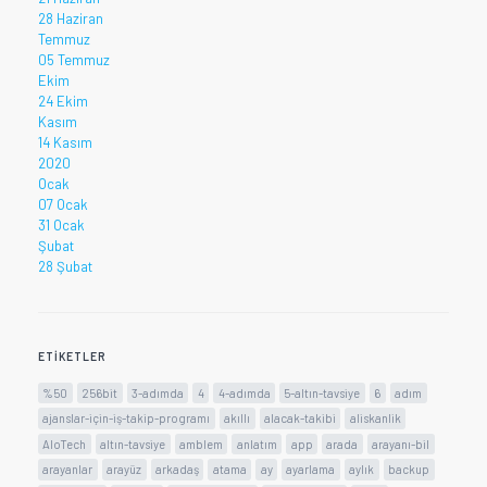
28 Haziran
Temmuz
05 Temmuz
Ekim
24 Ekim
Kasım
14 Kasım
2020
Ocak
07 Ocak
31 Ocak
Şubat
28 Şubat
ETIKETLER
%50
256bit
3-adımda
4
4-adımda
5-altın-tavsiye
6
adım
ajanslar-için-iş-takip-programı
akıllı
alacak-takibi
aliskanlik
AloTech
altın-tavsiye
amblem
anlatım
app
arada
arayanı-bil
arayanlar
arayüz
arkadaş
atama
ay
ayarlama
aylık
backup