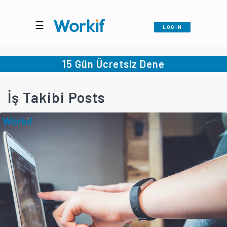
☰
LOGIN
15 Gün Ücretsiz Dene
İş Takibi Posts