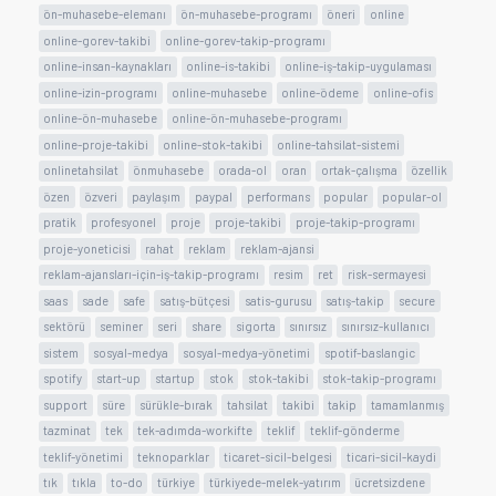
ön-muhasebe-elemanı
ön-muhasebe-programı
öneri
online
online-gorev-takibi
online-gorev-takip-programı
online-insan-kaynakları
online-is-takibi
online-iş-takip-uygulaması
online-izin-programı
online-muhasebe
online-ödeme
online-ofis
online-ön-muhasebe
online-ön-muhasebe-programı
online-proje-takibi
online-stok-takibi
online-tahsilat-sistemi
onlinetahsilat
önmuhasebe
orada-ol
oran
ortak-çalışma
özellik
özen
özveri
paylaşım
paypal
performans
popular
popular-ol
pratik
profesyonel
proje
proje-takibi
proje-takip-programı
proje-yoneticisi
rahat
reklam
reklam-ajansi
reklam-ajansları-için-iş-takip-programı
resim
ret
risk-sermayesi
saas
sade
safe
satış-bütçesi
satis-gurusu
satış-takip
secure
sektörü
seminer
seri
share
sigorta
sınırsız
sınırsız-kullanıcı
sistem
sosyal-medya
sosyal-medya-yönetimi
spotif-baslangic
spotify
start-up
startup
stok
stok-takibi
stok-takip-programı
support
süre
sürükle-bırak
tahsilat
takibi
takip
tamamlanmış
tazminat
tek
tek-adımda-workifte
teklif
teklif-gönderme
teklif-yönetimi
teknoparklar
ticaret-sicil-belgesi
ticari-sicil-kaydi
tık
tıkla
to-do
türkiye
türkiyede-melek-yatırım
ücretsizdene