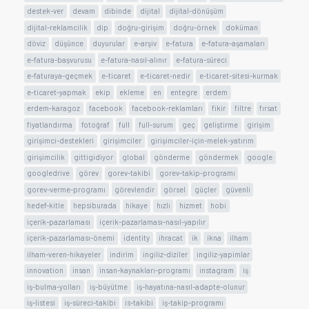
destek-ver
devam
dibinde
dijital
dijital-dönüşüm
dijital-reklamcilik
dip
doğru-girişim
doğru-örnek
doküman
döviz
düşünce
duyurular
e-arşiv
e-fatura
e-fatura-aşamaları
e-fatura-başvurusu
e-fatura-nasıl-alınır
e-fatura-süreci
e-faturaya-geçmek
e-ticaret
e-ticaret-nedir
e-ticaret-sitesi-kurmak
e-ticaret-yapmak
ekip
ekleme
en
entegre
erdem
erdem-karagoz
facebook
facebook-reklamları
fikir
filtre
fırsat
fiyatlandırma
fotoğraf
full
full-surum
geç
geliştirme
girişim
girişimci-destekleri
girişimciler
girişimciler-için-melek-yatırım
girişimcilik
gittigidiyor
global
gönderme
göndermek
google
googledrive
görev
gorev-takibi
gorev-takip-programı
gorev-verme-programı
görevlendir
görsel
güçler
güvenli
hedef-kitle
hepsiburada
hikaye
hızlı
hizmet
hobi
içerik-pazarlaması
içerik-pazarlaması-nasıl-yapılır
içerik-pazarlaması-önemi
identity
ihracat
ik
ikna
ilham
ilham-veren-hikayeler
indirim
ingiliz-diziler
ingiliz-yapimlar
innovation
insan
insan-kaynakları-programı
instagram
iş
iş-bulma-yolları
iş-büyütme
iş-hayatına-nasıl-adapte-olunur
iş-listesi
iş-süreci-takibi
is-takibi
iş-takip-programı