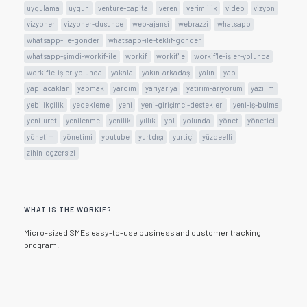
uygulama
uygun
venture-capital
veren
verimlilik
video
vizyon
vizyoner
vizyoner-dusunce
web-ajansi
webrazzi
whatsapp
whatsapp-ile-gönder
whatsapp-ile-teklif-gönder
whatsapp-şimdi-workif-ile
workif
workif'le
workif'le-işler-yolunda
workifle-işler-yolunda
yakala
yakın-arkadaş
yalın
yap
yapılacaklar
yapmak
yardım
yarıyarıya
yatırım-arıyorum
yazılım
yebilikçilik
yedekleme
yeni
yeni-girişimci-destekleri
yeni-iş-bulma
yeni-uret
yenilenme
yenilik
yıllık
yol
yolunda
yönet
yönetici
yönetim
yönetimi
youtube
yurtdışı
yurtiçi
yüzdeelli
zihin-egzersizi
WHAT IS THE WORKIF?
Micro-sized SMEs easy-to-use business and customer tracking
program.