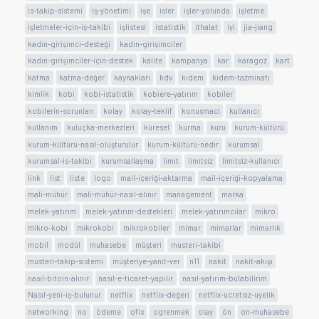
is-takip-sistemi
iş-yönetimi
işe
isler
işler-yolunda
işletme
işletmeler-için-iş-takibi
işlistesi
istatistik
ithalat
iyi
jia-jiang
kadın-girişimci-desteği
kadın-girişimciler
kadın-girişimciler-için-destek
kalite
kampanya
kar
karagoz
kart
katma
katma-değer
kaynakları
kdv
kıdem
kidem-tazminatı
kimlik
kobi
kobi-istatistik
kobiere-yatırım
kobiler
kobilerin-sorunları
kolay
kolay-teklif
konusmaci
kullanıcı
kullanım
kuluçka-merkezleri
küresel
kurma
kuru
kurum-kültürü
kurum-kültürü-nasıl-oluşturulur
kurum-kültürü-nedir
kurumsal
kurumsal-is-takibi
kurumsallaşma
limit
limitsiz
limitsiz-kullanıcı
link
list
liste
logo
mail-içeriği-aktarma
mail-içeriği-kopyalama
mali-mühür
mali-mühür-nasıl-alınır
management
marka
melek-yatırım
melek-yatırım-destekleri
melek-yatırımcılar
mikro
mikro-kobi
mikrokobi
mikrokobiler
mimar
mimarlar
mimarlık
mobil
modül
muhasebe
müşteri
musteri-takibi
musteri-takip-sistemi
müşteriye-yanıt-ver
n11
nakit
nakit-akışı
nasıl-bitoin-alınır
nasıl-e-ticaret-yapılır
nasıl-yatırım-bulabilirim
Nasıl-yeni-iş-bulunur
netflix
netflix-değeri
netflix-ucretsiz-uyelik
networking
no
ödeme
ofis
ogrenmek
olay
ön
on-muhasebe