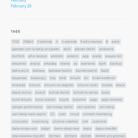
February 28
TAGS
%50
256bit
3-adımda
4
4-adımda
5-altın-tavsiye
6
adım
ajanslar-için-iş-takip-programı
akıllı
alacak-takibi
aliskanlik
AloTech
altın-tavsiye
amblem
anlatım
app
arada
arayanı-bil
arayanlar
arayüz
arkadaş
atama
ay
ayarlama
aylık
backup
bakış-açısı
baklava
baklava-tadimi
bandersnatch
basit
başlamak
başlangıç
beş
best
bilişim
bir
birak-kesfetsin
birarada
bitcoin
bitcoin-ne-değildir
bitcoin-nedir
bizden
black
black-mirror
board
british-diziler
british-tv-series
bulut
bulut-bilişim
bulut-sistemi
büyük
büyütme
çağrı
çağrı-merkezi
çalışan-performansı
cari-hesap-takibi
cari-işletme
cari-takip
cari-takip-nasıl-yapılır
CC
civar
cloud
content-marketing
corporate
coworking
çözüme-odaklan
crm
customer
daha-kolayı-yok
değer
demo-degil-tam
depo
depo-transfer
depolararası-transfer
derman
dertlere
destek
destek-programları