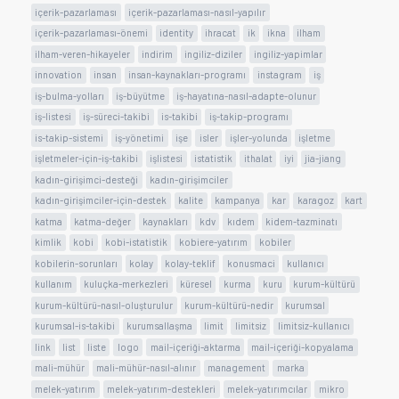
içerik-pazarlaması
içerik-pazarlaması-nasıl-yapılır
içerik-pazarlaması-önemi
identity
ihracat
ik
ikna
ilham
ilham-veren-hikayeler
indirim
ingiliz-diziler
ingiliz-yapimlar
innovation
insan
insan-kaynakları-programı
instagram
iş
iş-bulma-yolları
iş-büyütme
iş-hayatına-nasıl-adapte-olunur
iş-listesi
iş-süreci-takibi
is-takibi
iş-takip-programı
is-takip-sistemi
iş-yönetimi
işe
isler
işler-yolunda
işletme
işletmeler-için-iş-takibi
işlistesi
istatistik
ithalat
iyi
jia-jiang
kadın-girişimci-desteği
kadın-girişimciler
kadın-girişimciler-için-destek
kalite
kampanya
kar
karagoz
kart
katma
katma-değer
kaynakları
kdv
kıdem
kidem-tazminatı
kimlik
kobi
kobi-istatistik
kobiere-yatırım
kobiler
kobilerin-sorunları
kolay
kolay-teklif
konusmaci
kullanıcı
kullanım
kuluçka-merkezleri
küresel
kurma
kuru
kurum-kültürü
kurum-kültürü-nasıl-oluşturulur
kurum-kültürü-nedir
kurumsal
kurumsal-is-takibi
kurumsallaşma
limit
limitsiz
limitsiz-kullanıcı
link
list
liste
logo
mail-içeriği-aktarma
mail-içeriği-kopyalama
mali-mühür
mali-mühür-nasıl-alınır
management
marka
melek-yatırım
melek-yatırım-destekleri
melek-yatırımcılar
mikro