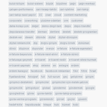
bulut-bilişim
bulut-sistemi
büyük
büyütme
çağrı
çağrı-merkezi
çalışan-performansı
cari-hesap-takibi
cari-işletme
cari-takip
cari-takip-nasıl-yapılır
CC
civar
cloud
content-marketing
corporate
coworking
çözüme-odaklan
crm
customer
daha-kolayı-yok
değer
demo-degil-tam
depo
depo-transfer
depolararası-transfer
derman
dertlere
destek
destek-programları
destek-ver
devam
dibinde
dijital
dijital-dönüşüm
dijital-reklamcilik
dip
doğru-girişim
doğru-örnek
doküman
döviz
düşünce
duyurular
e-arşiv
e-fatura
e-fatura-aşamaları
e-fatura-başvurusu
e-fatura-nasıl-alınır
e-fatura-süreci
e-faturaya-geçmek
e-ticaret
e-ticaret-nedir
e-ticaret-sitesi-kurmak
e-ticaret-yapmak
ekip
ekleme
en
entegre
erdem
erdem-karagoz
facebook
facebook-reklamları
fikir
filtre
fırsat
fiyatlandırma
fotoğraf
full
full-surum
geç
geliştirme
girişim
girişimci-destekleri
girişimciler
girişimciler-için-melek-yatırım
girişimcilik
gittigidiyor
global
gönderme
göndermek
google
googledrive
görev
gorev-takibi
gorev-takip-programı
gorev-verme-programı
görevlendir
görsel
güçler
güvenli
hedef-kitle
hepsiburada
hikaye
hızlı
hizmet
hobi