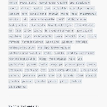
sistem
sosyal-medya
sosyal-medya-yönetimi
spotif-baslangic
spotify
start-up
startup
stok
stok-takibi
stok-takip-programı
support
süre
sürükle-bırak
tahsilat
takibi
takip
tamamlanmış
tazminat
tek
tek-adımda-workifte
teklif
teklif-gönderme
teklif-yönetimi
teknoparklar
ticaret-sicil-belgesi
ticari-sicil-kaydi
tık
tıkla
to-do
türkiye
türkiyede-melek-yatırım
ücretsizdene
uygulama
uygun
venture-capital
veren
verimlilik
video
vizyon
vizyoner
vizyoner-dusunce
web-ajansi
webrazzi
whatsapp
whatsapp-ile-gönder
whatsapp-ile-teklif-gönder
whatsapp-şimdi-workif-ile
workif
workif'le
workif'le-işler-yolunda
workifle-işler-yolunda
yakala
yakın-arkadaş
yalın
yap
yapılacaklar
yapmak
yardım
yarıyarıya
yatırım-arıyorum
yazılım
yebilikçilik
yedekleme
yeni
yeni-girişimci-destekleri
yeni-iş-bulma
yeni-uret
yenilenme
yenilik
yıllık
yol
yolunda
yönet
yönetici
yönetim
yönetimi
youtube
yurtdışı
yurtiçi
yüzdeelli
zihin-egzersizi
WHAT IS THE WORKIF?