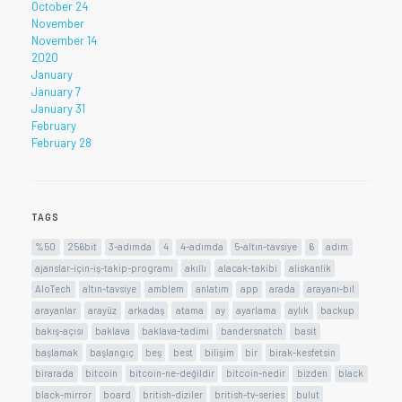
October 24
November
November 14
2020
January
January 7
January 31
February
February 28
TAGS
%50
256bit
3-adımda
4
4-adımda
5-altın-tavsiye
6
adım
ajanslar-için-iş-takip-programı
akıllı
alacak-takibi
aliskanlik
AloTech
altın-tavsiye
amblem
anlatım
app
arada
arayanı-bil
arayanlar
arayüz
arkadaş
atama
ay
ayarlama
aylık
backup
bakış-açısı
baklava
baklava-tadimi
bandersnatch
basit
başlamak
başlangıç
beş
best
bilişim
bir
birak-kesfetsin
birarada
bitcoin
bitcoin-ne-değildir
bitcoin-nedir
bizden
black
black-mirror
board
british-diziler
british-tv-series
bulut