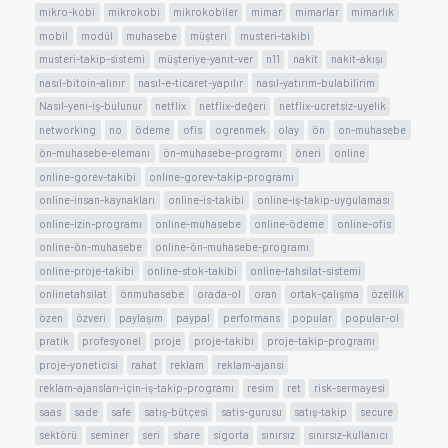
mikro-kobi
mikrokobi
mikrokobiler
mimar
mimarlar
mimarlık
mobil
modül
muhasebe
müşteri
musteri-takibi
musteri-takip-sistemi
müşteriye-yanıt-ver
n11
nakit
nakit-akışı
nasıl-bitoin-alınır
nasıl-e-ticaret-yapılır
nasıl-yatırım-bulabilirim
Nasıl-yeni-iş-bulunur
netflix
netflix-değeri
netflix-ucretsiz-uyelik
networking
no
ödeme
ofis
ogrenmek
olay
ön
on-muhasebe
ön-muhasebe-elemanı
ön-muhasebe-programı
öneri
online
online-gorev-takibi
online-gorev-takip-programı
online-insan-kaynakları
online-is-takibi
online-iş-takip-uygulaması
online-izin-programı
online-muhasebe
online-ödeme
online-ofis
online-ön-muhasebe
online-ön-muhasebe-programı
online-proje-takibi
online-stok-takibi
online-tahsilat-sistemi
onlinetahsilat
önmuhasebe
orada-ol
oran
ortak-çalışma
özellik
özen
özveri
paylaşım
paypal
performans
popular
popular-ol
pratik
profesyonel
proje
proje-takibi
proje-takip-programı
proje-yoneticisi
rahat
reklam
reklam-ajansi
reklam-ajansları-için-iş-takip-programı
resim
ret
risk-sermayesi
saas
sade
safe
satış-bütçesi
satis-gurusu
satış-takip
secure
sektörü
seminer
seri
share
sigorta
sınırsız
sınırsız-kullanıcı