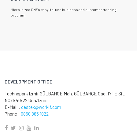
Micro-sized SMEs easy-to-use business and customer tracking
program.
DEVELOPMENT OFFICE
Technopark Izmir GÜLBAHÇE Mah. GÜLBAHÇE Cad. IYTE Sit.
NO:1/40/22 Urla/Izmir
E-Mail :
destek@workif.com
Phone :
0850 885 1022