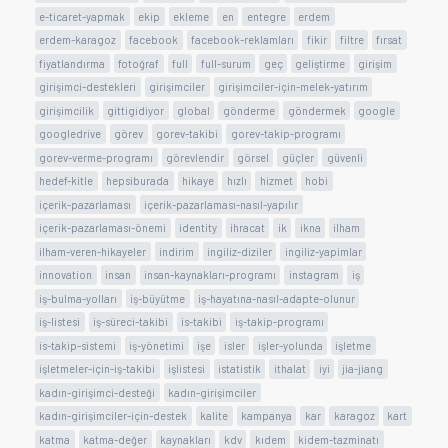
e-ticaret-yapmak
ekip
ekleme
en
entegre
erdem
erdem-karagoz
facebook
facebook-reklamları
fikir
filtre
fırsat
fiyatlandırma
fotoğraf
full
full-surum
geç
geliştirme
girişim
girişimci-destekleri
girişimciler
girişimciler-için-melek-yatırım
girişimcilik
gittigidiyor
global
gönderme
göndermek
google
googledrive
görev
gorev-takibi
gorev-takip-programı
gorev-verme-programı
görevlendir
görsel
güçler
güvenli
hedef-kitle
hepsiburada
hikaye
hızlı
hizmet
hobi
içerik-pazarlaması
içerik-pazarlaması-nasıl-yapılır
içerik-pazarlaması-önemi
identity
ihracat
ik
ikna
ilham
ilham-veren-hikayeler
indirim
ingiliz-diziler
ingiliz-yapimlar
innovation
insan
insan-kaynakları-programı
instagram
iş
iş-bulma-yolları
iş-büyütme
iş-hayatına-nasıl-adapte-olunur
iş-listesi
iş-süreci-takibi
is-takibi
iş-takip-programı
is-takip-sistemi
iş-yönetimi
işe
isler
işler-yolunda
işletme
işletmeler-için-iş-takibi
işlistesi
istatistik
ithalat
iyi
jia-jiang
kadın-girişimci-desteği
kadın-girişimciler
kadın-girişimciler-için-destek
kalite
kampanya
kar
karagoz
kart
katma
katma-değer
kaynakları
kdv
kıdem
kidem-tazminatı