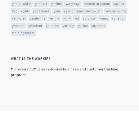
yapılacaklar
yapmak
yardım
yarıyarıya
yatırım-arıyorum
yazılım
yebilikçilik
yedekleme
yeni
yeni-girişimci-destekleri
yeni-iş-bulma
yeni-uret
yenilenme
yenilik
yıllık
yol
yolunda
yönet
yönetici
yönetim
yönetimi
youtube
yurtdışı
yurtiçi
yüzdeelli
zihin-egzersizi
WHAT IS THE WORKIF?
Micro-sized SMEs easy-to-use business and customer tracking
program.