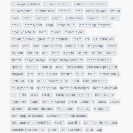
online-proje-takibi
online-stok-takibi
online-tahsilat-sistemi
onlinetahsilat
önmuhasebe
orada-ol
oran
ortak-çalışma
özellik
özen
özveri
paylaşım
paypal
performans
popular
popular-ol
pratik
profesyonel
proje
proje-takibi
proje-takip-programı
proje-yoneticisi
rahat
reklam
reklam-ajansi
reklam-ajansları-için-iş-takip-programı
resim
ret
risk-sermayesi
saas
sade
safe
satış-bütçesi
satis-gurusu
satış-takip
secure
sektörü
seminer
seri
share
sigorta
sınırsız
sınırsız-kullanıcı
sistem
sosyal-medya
sosyal-medya-yönetimi
spotif-baslangic
spotify
start-up
startup
stok
stok-takibi
stok-takip-programı
support
süre
sürükle-bırak
tahsilat
takibi
takip
tamamlanmış
tazminat
tek
tek-adımda-workifte
teklif
teklif-gönderme
teklif-yönetimi
teknoparklar
ticaret-sicil-belgesi
ticari-sicil-kaydi
tık
tıkla
to-do
türkiye
türkiyede-melek-yatırım
ücretsizdene
uygulama
uygun
venture-capital
veren
verimlilik
video
vizyon
vizyoner
vizyoner-dusunce
web-ajansi
webrazzi
whatsapp
whatsapp-ile-gönder
whatsapp-ile-teklif-gönder
whatsapp-şimdi-workif-ile
workif
workif'le
workif'le-işler-yolunda
workifle-işler-yolunda
yakala
yakın-arkadaş
yalın
yap