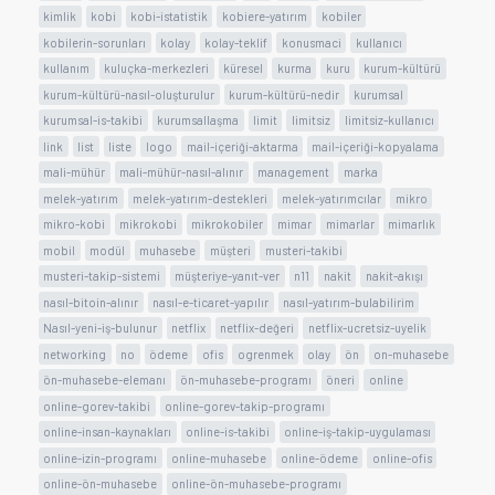
kimlik
kobi
kobi-istatistik
kobiere-yatırım
kobiler
kobilerin-sorunları
kolay
kolay-teklif
konusmaci
kullanıcı
kullanım
kuluçka-merkezleri
küresel
kurma
kuru
kurum-kültürü
kurum-kültürü-nasıl-oluşturulur
kurum-kültürü-nedir
kurumsal
kurumsal-is-takibi
kurumsallaşma
limit
limitsiz
limitsiz-kullanıcı
link
list
liste
logo
mail-içeriği-aktarma
mail-içeriği-kopyalama
mali-mühür
mali-mühür-nasıl-alınır
management
marka
melek-yatırım
melek-yatırım-destekleri
melek-yatırımcılar
mikro
mikro-kobi
mikrokobi
mikrokobiler
mimar
mimarlar
mimarlık
mobil
modül
muhasebe
müşteri
musteri-takibi
musteri-takip-sistemi
müşteriye-yanıt-ver
n11
nakit
nakit-akışı
nasıl-bitoin-alınır
nasıl-e-ticaret-yapılır
nasıl-yatırım-bulabilirim
Nasıl-yeni-iş-bulunur
netflix
netflix-değeri
netflix-ucretsiz-uyelik
networking
no
ödeme
ofis
ogrenmek
olay
ön
on-muhasebe
ön-muhasebe-elemanı
ön-muhasebe-programı
öneri
online
online-gorev-takibi
online-gorev-takip-programı
online-insan-kaynakları
online-is-takibi
online-iş-takip-uygulaması
online-izin-programı
online-muhasebe
online-ödeme
online-ofis
online-ön-muhasebe
online-ön-muhasebe-programı