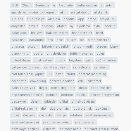
%50
256bit
3-adımda
4
4-adımda
5-altın-tavsiye
6
adım
ajanslar-için-iş-takip-programı
akıllı
alacak-takibi
aliskanlik
AloTech
altın-tavsiye
amblem
anlatım
app
arada
arayanı-bil
arayanlar
arayüz
arkadaş
atama
ay
ayarlama
aylık
backup
bakış-açısı
baklava
baklava-tadimi
bandersnatch
basit
başlamak
başlangıç
beş
best
bilişim
bir
birak-kesfetsin
birarada
bitcoin
bitcoin-ne-değildir
bitcoin-nedir
bizden
black
black-mirror
board
british-diziler
british-tv-series
bulut
bulut-bilişim
bulut-sistemi
büyük
büyütme
çağrı
çağrı-merkezi
çalışan-performansı
cari-hesap-takibi
cari-işletme
cari-takip
cari-takip-nasıl-yapılır
CC
civar
cloud
content-marketing
corporate
coworking
çözüme-odaklan
crm
customer
daha-kolayı-yok
değer
demo-degil-tam
depo
depo-transfer
depolararası-transfer
derman
dertlere
destek
destek-programları
destek-ver
devam
dibinde
dijital
dijital-dönüşüm
dijital-reklamcilik
dip
doğru-girişim
doğru-örnek
doküman
döviz
düşünce
duyurular
e-arşiv
e-fatura
e-fatura-aşamaları
e-fatura-başvurusu
e-fatura-nasıl-alınır
e-fatura-süreci
e-faturaya-geçmek
e-ticaret
e-ticaret-nedir
e-ticaret-sitesi-kurmak