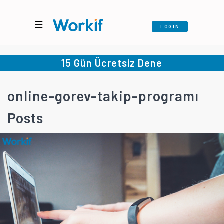
☰
LOGIN
15 Gün Ücretsiz Dene
online-gorev-takip-programı
Posts