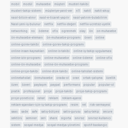
mobil
modül
muhasebe
müşteri
musteri-takibi
musteri-takip-sistemi
müşteriye-yanıt-ver
n11
nakit
nakit-akışı
nasıl-bitoin-alınır
nasıl-e-ticaret-yapılır
nasıl-yatırım-bulabilirim
Nasıl-yeni-iş-bulunur
netflix
netflix-değeri
netflix-ucretsiz-uyelik
networking
no
ödeme
ofis
ogrenmek
olay
ön
on-muhasebe
ön-muhasebe-elemanı
ön-muhasebe-programı
öneri
online
online-gorev-takibi
online-gorev-takip-programı
online-insan-kaynakları
online-is-takibi
online-iş-takip-uygulaması
online-izin-programı
online-muhasebe
online-ödeme
online-ofis
online-ön-muhasebe
online-ön-muhasebe-programı
online-proje-takibi
online-stok-takibi
online-tahsilat-sistemi
onlinetahsilat
önmuhasebe
orada-ol
oran
ortak-çalışma
özellik
özen
özveri
paylaşım
paypal
performans
popular
popular-ol
pratik
profesyonel
proje
proje-takibi
proje-takip-programı
proje-yoneticisi
rahat
reklam
reklam-ajansi
reklam-ajansları-için-iş-takip-programı
resim
ret
risk-sermayesi
saas
sade
safe
satış-bütçesi
satis-gurusu
satış-takip
secure
sektörü
seminer
seri
share
sigorta
sınırsız
sınırsız-kullanıcı
sistem
sosyal-medya
sosyal-medya-yönetimi
spotif-baslangic