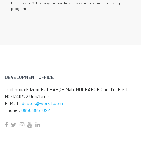
Micro-sized SMEs easy-to-use business and customer tracking
program.
DEVELOPMENT OFFICE
Technopark Izmir GÜLBAHÇE Mah. GÜLBAHÇE Cad. IYTE Sit.
NO:1/40/22 Urla/Izmir
E-Mail :
destek@workif.com
Phone :
0850 885 1022