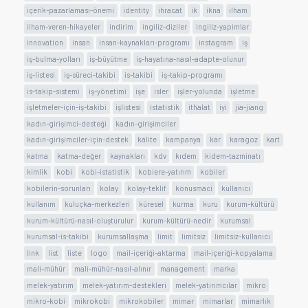
içerik-pazarlaması-önemi
identity
ihracat
ik
ikna
ilham
ilham-veren-hikayeler
indirim
ingiliz-diziler
ingiliz-yapimlar
innovation
insan
insan-kaynakları-programı
instagram
iş
iş-bulma-yolları
iş-büyütme
iş-hayatına-nasıl-adapte-olunur
iş-listesi
iş-süreci-takibi
is-takibi
iş-takip-programı
is-takip-sistemi
iş-yönetimi
işe
isler
işler-yolunda
işletme
işletmeler-için-iş-takibi
işlistesi
istatistik
ithalat
iyi
jia-jiang
kadın-girişimci-desteği
kadın-girişimciler
kadın-girişimciler-için-destek
kalite
kampanya
kar
karagoz
kart
katma
katma-değer
kaynakları
kdv
kıdem
kidem-tazminatı
kimlik
kobi
kobi-istatistik
kobiere-yatırım
kobiler
kobilerin-sorunları
kolay
kolay-teklif
konusmaci
kullanıcı
kullanım
kuluçka-merkezleri
küresel
kurma
kuru
kurum-kültürü
kurum-kültürü-nasıl-oluşturulur
kurum-kültürü-nedir
kurumsal
kurumsal-is-takibi
kurumsallaşma
limit
limitsiz
limitsiz-kullanıcı
link
list
liste
logo
mail-içeriği-aktarma
mail-içeriği-kopyalama
mali-mühür
mali-mühür-nasıl-alınır
management
marka
melek-yatırım
melek-yatırım-destekleri
melek-yatırımcılar
mikro
mikro-kobi
mikrokobi
mikrokobiler
mimar
mimarlar
mimarlık