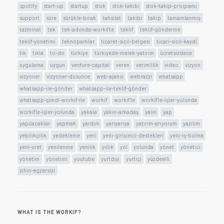
spotify
start-up
startup
stok
stok-takibi
stok-takip-programı
support
süre
sürükle-bırak
tahsilat
takibi
takip
tamamlanmış
tazminat
tek
tek-adımda-workifte
teklif
teklif-gönderme
teklif-yönetimi
teknoparklar
ticaret-sicil-belgesi
ticari-sicil-kaydi
tık
tıkla
to-do
türkiye
türkiyede-melek-yatırım
ücretsizdene
uygulama
uygun
venture-capital
veren
verimlilik
video
vizyon
vizyoner
vizyoner-dusunce
web-ajansi
webrazzi
whatsapp
whatsapp-ile-gönder
whatsapp-ile-teklif-gönder
whatsapp-şimdi-workif-ile
workif
workif'le
workif'le-işler-yolunda
workifle-işler-yolunda
yakala
yakın-arkadaş
yalın
yap
yapılacaklar
yapmak
yardım
yarıyarıya
yatırım-arıyorum
yazılım
yebilikçilik
yedekleme
yeni
yeni-girişimci-destekleri
yeni-iş-bulma
yeni-uret
yenilenme
yenilik
yıllık
yol
yolunda
yönet
yönetici
yönetim
yönetimi
youtube
yurtdışı
yurtiçi
yüzdeelli
zihin-egzersizi
WHAT IS THE WORKIF?