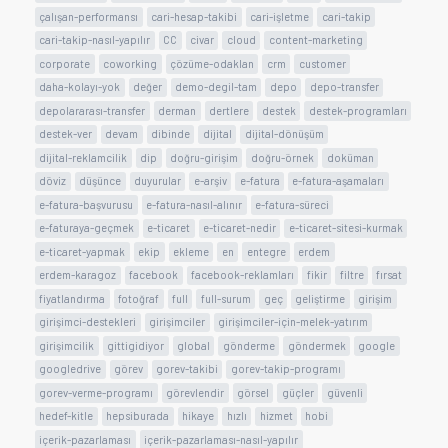
çalışan-performansı
cari-hesap-takibi
cari-işletme
cari-takip
cari-takip-nasıl-yapılır
CC
civar
cloud
content-marketing
corporate
coworking
çözüme-odaklan
crm
customer
daha-kolayı-yok
değer
demo-degil-tam
depo
depo-transfer
depolararası-transfer
derman
dertlere
destek
destek-programları
destek-ver
devam
dibinde
dijital
dijital-dönüşüm
dijital-reklamcilik
dip
doğru-girişim
doğru-örnek
doküman
döviz
düşünce
duyurular
e-arşiv
e-fatura
e-fatura-aşamaları
e-fatura-başvurusu
e-fatura-nasıl-alınır
e-fatura-süreci
e-faturaya-geçmek
e-ticaret
e-ticaret-nedir
e-ticaret-sitesi-kurmak
e-ticaret-yapmak
ekip
ekleme
en
entegre
erdem
erdem-karagoz
facebook
facebook-reklamları
fikir
filtre
fırsat
fiyatlandırma
fotoğraf
full
full-surum
geç
geliştirme
girişim
girişimci-destekleri
girişimciler
girişimciler-için-melek-yatırım
girişimcilik
gittigidiyor
global
gönderme
göndermek
google
googledrive
görev
gorev-takibi
gorev-takip-programı
gorev-verme-programı
görevlendir
görsel
güçler
güvenli
hedef-kitle
hepsiburada
hikaye
hızlı
hizmet
hobi
içerik-pazarlaması
içerik-pazarlaması-nasıl-yapılır