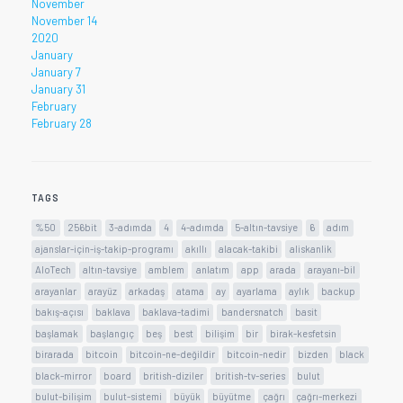
November
November 14
2020
January
January 7
January 31
February
February 28
TAGS
%50
256bit
3-adımda
4
4-adımda
5-altın-tavsiye
6
adım
ajanslar-için-iş-takip-programı
akıllı
alacak-takibi
aliskanlik
AloTech
altın-tavsiye
amblem
anlatım
app
arada
arayanı-bil
arayanlar
arayüz
arkadaş
atama
ay
ayarlama
aylık
backup
bakış-açısı
baklava
baklava-tadimi
bandersnatch
basit
başlamak
başlangıç
beş
best
bilişim
bir
birak-kesfetsin
birarada
bitcoin
bitcoin-ne-değildir
bitcoin-nedir
bizden
black
black-mirror
board
british-diziler
british-tv-series
bulut
bulut-bilişim
bulut-sistemi
büyük
büyütme
çağrı
çağrı-merkezi