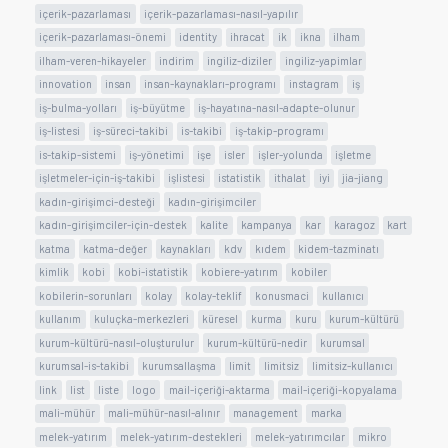
içerik-pazarlaması
içerik-pazarlaması-nasıl-yapılır
içerik-pazarlaması-önemi
identity
ihracat
ik
ikna
ilham
ilham-veren-hikayeler
indirim
ingiliz-diziler
ingiliz-yapimlar
innovation
insan
insan-kaynakları-programı
instagram
iş
iş-bulma-yolları
iş-büyütme
iş-hayatına-nasıl-adapte-olunur
iş-listesi
iş-süreci-takibi
is-takibi
iş-takip-programı
is-takip-sistemi
iş-yönetimi
işe
isler
işler-yolunda
işletme
işletmeler-için-iş-takibi
işlistesi
istatistik
ithalat
iyi
jia-jiang
kadın-girişimci-desteği
kadın-girişimciler
kadın-girişimciler-için-destek
kalite
kampanya
kar
karagoz
kart
katma
katma-değer
kaynakları
kdv
kıdem
kidem-tazminatı
kimlik
kobi
kobi-istatistik
kobiere-yatırım
kobiler
kobilerin-sorunları
kolay
kolay-teklif
konusmaci
kullanıcı
kullanım
kuluçka-merkezleri
küresel
kurma
kuru
kurum-kültürü
kurum-kültürü-nasıl-oluşturulur
kurum-kültürü-nedir
kurumsal
kurumsal-is-takibi
kurumsallaşma
limit
limitsiz
limitsiz-kullanıcı
link
list
liste
logo
mail-içeriği-aktarma
mail-içeriği-kopyalama
mali-mühür
mali-mühür-nasıl-alınır
management
marka
melek-yatırım
melek-yatırım-destekleri
melek-yatırımcılar
mikro