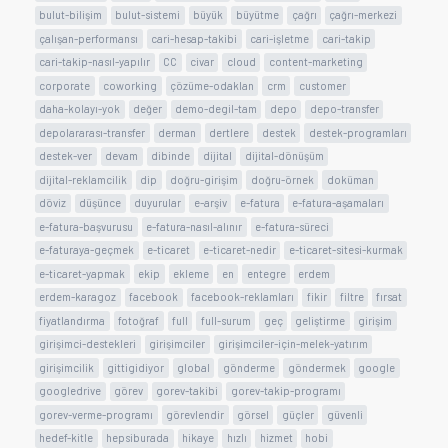
bulut-bilişim
bulut-sistemi
büyük
büyütme
çağrı
çağrı-merkezi
çalışan-performansı
cari-hesap-takibi
cari-işletme
cari-takip
cari-takip-nasıl-yapılır
CC
civar
cloud
content-marketing
corporate
coworking
çözüme-odaklan
crm
customer
daha-kolayı-yok
değer
demo-degil-tam
depo
depo-transfer
depolararası-transfer
derman
dertlere
destek
destek-programları
destek-ver
devam
dibinde
dijital
dijital-dönüşüm
dijital-reklamcilik
dip
doğru-girişim
doğru-örnek
doküman
döviz
düşünce
duyurular
e-arşiv
e-fatura
e-fatura-aşamaları
e-fatura-başvurusu
e-fatura-nasıl-alınır
e-fatura-süreci
e-faturaya-geçmek
e-ticaret
e-ticaret-nedir
e-ticaret-sitesi-kurmak
e-ticaret-yapmak
ekip
ekleme
en
entegre
erdem
erdem-karagoz
facebook
facebook-reklamları
fikir
filtre
fırsat
fiyatlandırma
fotoğraf
full
full-surum
geç
geliştirme
girişim
girişimci-destekleri
girişimciler
girişimciler-için-melek-yatırım
girişimcilik
gittigidiyor
global
gönderme
göndermek
google
googledrive
görev
gorev-takibi
gorev-takip-programı
gorev-verme-programı
görevlendir
görsel
güçler
güvenli
hedef-kitle
hepsiburada
hikaye
hızlı
hizmet
hobi