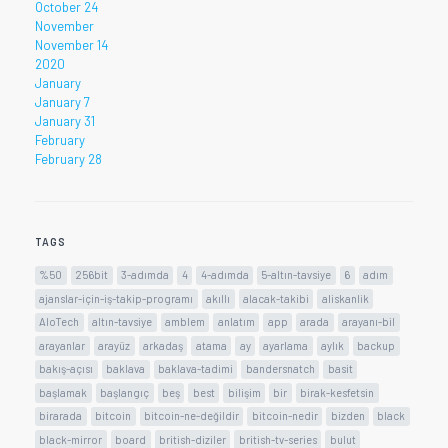
October 24
November
November 14
2020
January
January 7
January 31
February
February 28
TAGS
%50
256bit
3-adımda
4
4-adımda
5-altın-tavsiye
6
adım
ajanslar-için-iş-takip-programı
akıllı
alacak-takibi
aliskanlik
AloTech
altın-tavsiye
amblem
anlatım
app
arada
arayanı-bil
arayanlar
arayüz
arkadaş
atama
ay
ayarlama
aylık
backup
bakış-açısı
baklava
baklava-tadimi
bandersnatch
basit
başlamak
başlangıç
beş
best
bilişim
bir
birak-kesfetsin
birarada
bitcoin
bitcoin-ne-değildir
bitcoin-nedir
bizden
black
black-mirror
board
british-diziler
british-tv-series
bulut