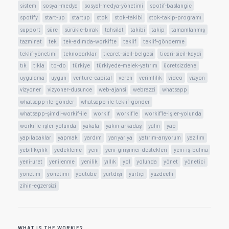
sistem
sosyal-medya
sosyal-medya-yönetimi
spotif-baslangic
spotify
start-up
startup
stok
stok-takibi
stok-takip-programı
support
süre
sürükle-bırak
tahsilat
takibi
takip
tamamlanmış
tazminat
tek
tek-adımda-workifte
teklif
teklif-gönderme
teklif-yönetimi
teknoparklar
ticaret-sicil-belgesi
ticari-sicil-kaydi
tık
tıkla
to-do
türkiye
türkiyede-melek-yatırım
ücretsizdene
uygulama
uygun
venture-capital
veren
verimlilik
video
vizyon
vizyoner
vizyoner-dusunce
web-ajansi
webrazzi
whatsapp
whatsapp-ile-gönder
whatsapp-ile-teklif-gönder
whatsapp-şimdi-workif-ile
workif
workif'le
workif'le-işler-yolunda
workifle-işler-yolunda
yakala
yakın-arkadaş
yalın
yap
yapılacaklar
yapmak
yardım
yarıyarıya
yatırım-arıyorum
yazılım
yebilikçilik
yedekleme
yeni
yeni-girişimci-destekleri
yeni-iş-bulma
yeni-uret
yenilenme
yenilik
yıllık
yol
yolunda
yönet
yönetici
yönetim
yönetimi
youtube
yurtdışı
yurtiçi
yüzdeelli
zihin-egzersizi
WHAT IS THE WORKIF?