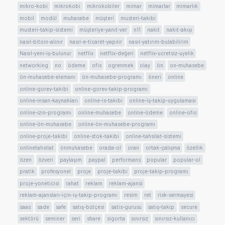
mikro-kobi
mikrokobi
mikrokobiler
mimar
mimarlar
mimarlık
mobil
modül
muhasebe
müşteri
musteri-takibi
musteri-takip-sistemi
müşteriye-yanıt-ver
n11
nakit
nakit-akışı
nasıl-bitoin-alınır
nasıl-e-ticaret-yapılır
nasıl-yatırım-bulabilirim
Nasıl-yeni-iş-bulunur
netflix
netflix-değeri
netflix-ucretsiz-uyelik
networking
no
ödeme
ofis
ogrenmek
olay
ön
on-muhasebe
ön-muhasebe-elemanı
ön-muhasebe-programı
öneri
online
online-gorev-takibi
online-gorev-takip-programı
online-insan-kaynakları
online-is-takibi
online-iş-takip-uygulaması
online-izin-programı
online-muhasebe
online-ödeme
online-ofis
online-ön-muhasebe
online-ön-muhasebe-programı
online-proje-takibi
online-stok-takibi
online-tahsilat-sistemi
onlinetahsilat
önmuhasebe
orada-ol
oran
ortak-çalışma
özellik
özen
özveri
paylaşım
paypal
performans
popular
popular-ol
pratik
profesyonel
proje
proje-takibi
proje-takip-programı
proje-yoneticisi
rahat
reklam
reklam-ajansi
reklam-ajansları-için-iş-takip-programı
resim
ret
risk-sermayesi
saas
sade
safe
satış-bütçesi
satis-gurusu
satış-takip
secure
sektörü
seminer
seri
share
sigorta
sınırsız
sınırsız-kullanıcı