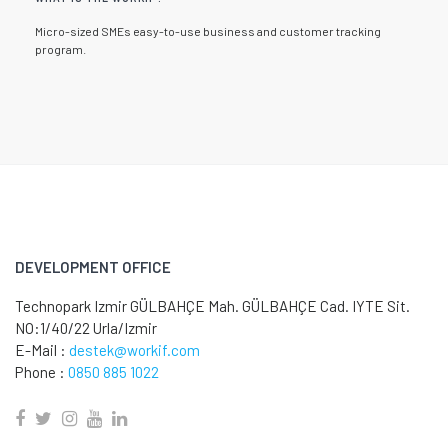
Micro-sized SMEs easy-to-use business and customer tracking
program.
DEVELOPMENT OFFICE
Technopark Izmir GÜLBAHÇE Mah. GÜLBAHÇE Cad. IYTE Sit.
NO:1/40/22 Urla/Izmir
E-Mail :
destek@workif.com
Phone :
0850 885 1022