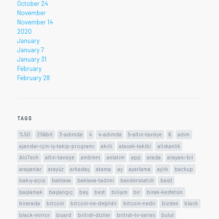
October 24
November
November 14
2020
January
January 7
January 31
February
February 28
TAGS
%50
256bit
3-adımda
4
4-adımda
5-altın-tavsiye
6
adım
ajanslar-için-iş-takip-programı
akıllı
alacak-takibi
aliskanlik
AloTech
altın-tavsiye
amblem
anlatım
app
arada
arayanı-bil
arayanlar
arayüz
arkadaş
atama
ay
ayarlama
aylık
backup
bakış-açısı
baklava
baklava-tadimi
bandersnatch
basit
başlamak
başlangıç
beş
best
bilişim
bir
birak-kesfetsin
birarada
bitcoin
bitcoin-ne-değildir
bitcoin-nedir
bizden
black
black-mirror
board
british-diziler
british-tv-series
bulut