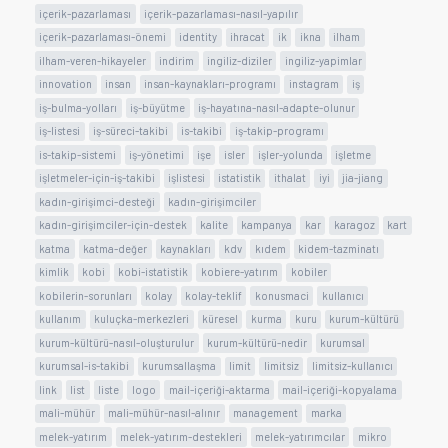
içerik-pazarlaması
içerik-pazarlaması-nasıl-yapılır
içerik-pazarlaması-önemi
identity
ihracat
ik
ikna
ilham
ilham-veren-hikayeler
indirim
ingiliz-diziler
ingiliz-yapimlar
innovation
insan
insan-kaynakları-programı
instagram
iş
iş-bulma-yolları
iş-büyütme
iş-hayatına-nasıl-adapte-olunur
iş-listesi
iş-süreci-takibi
is-takibi
iş-takip-programı
is-takip-sistemi
iş-yönetimi
işe
isler
işler-yolunda
işletme
işletmeler-için-iş-takibi
işlistesi
istatistik
ithalat
iyi
jia-jiang
kadın-girişimci-desteği
kadın-girişimciler
kadın-girişimciler-için-destek
kalite
kampanya
kar
karagoz
kart
katma
katma-değer
kaynakları
kdv
kıdem
kidem-tazminatı
kimlik
kobi
kobi-istatistik
kobiere-yatırım
kobiler
kobilerin-sorunları
kolay
kolay-teklif
konusmaci
kullanıcı
kullanım
kuluçka-merkezleri
küresel
kurma
kuru
kurum-kültürü
kurum-kültürü-nasıl-oluşturulur
kurum-kültürü-nedir
kurumsal
kurumsal-is-takibi
kurumsallaşma
limit
limitsiz
limitsiz-kullanıcı
link
list
liste
logo
mail-içeriği-aktarma
mail-içeriği-kopyalama
mali-mühür
mali-mühür-nasıl-alınır
management
marka
melek-yatırım
melek-yatırım-destekleri
melek-yatırımcılar
mikro