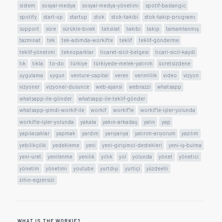
sistem
sosyal-medya
sosyal-medya-yönetimi
spotif-baslangic
spotify
start-up
startup
stok
stok-takibi
stok-takip-programı
support
süre
sürükle-bırak
tahsilat
takibi
takip
tamamlanmış
tazminat
tek
tek-adımda-workifte
teklif
teklif-gönderme
teklif-yönetimi
teknoparklar
ticaret-sicil-belgesi
ticari-sicil-kaydi
tık
tıkla
to-do
türkiye
türkiyede-melek-yatırım
ücretsizdene
uygulama
uygun
venture-capital
veren
verimlilik
video
vizyon
vizyoner
vizyoner-dusunce
web-ajansi
webrazzi
whatsapp
whatsapp-ile-gönder
whatsapp-ile-teklif-gönder
whatsapp-şimdi-workif-ile
workif
workif'le
workif'le-işler-yolunda
workifle-işler-yolunda
yakala
yakın-arkadaş
yalın
yap
yapılacaklar
yapmak
yardım
yarıyarıya
yatırım-arıyorum
yazılım
yebilikçilik
yedekleme
yeni
yeni-girişimci-destekleri
yeni-iş-bulma
yeni-uret
yenilenme
yenilik
yıllık
yol
yolunda
yönet
yönetici
yönetim
yönetimi
youtube
yurtdışı
yurtiçi
yüzdeelli
zihin-egzersizi
WHAT IS THE WORKIF?