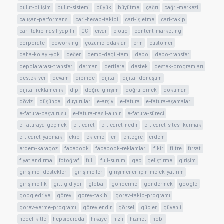
bulut-bilişim
bulut-sistemi
büyük
büyütme
çağrı
çağrı-merkezi
çalışan-performansı
cari-hesap-takibi
cari-işletme
cari-takip
cari-takip-nasıl-yapılır
CC
civar
cloud
content-marketing
corporate
coworking
çözüme-odaklan
crm
customer
daha-kolayı-yok
değer
demo-degil-tam
depo
depo-transfer
depolararası-transfer
derman
dertlere
destek
destek-programları
destek-ver
devam
dibinde
dijital
dijital-dönüşüm
dijital-reklamcilik
dip
doğru-girişim
doğru-örnek
doküman
döviz
düşünce
duyurular
e-arşiv
e-fatura
e-fatura-aşamaları
e-fatura-başvurusu
e-fatura-nasıl-alınır
e-fatura-süreci
e-faturaya-geçmek
e-ticaret
e-ticaret-nedir
e-ticaret-sitesi-kurmak
e-ticaret-yapmak
ekip
ekleme
en
entegre
erdem
erdem-karagoz
facebook
facebook-reklamları
fikir
filtre
fırsat
fiyatlandırma
fotoğraf
full
full-surum
geç
geliştirme
girişim
girişimci-destekleri
girişimciler
girişimciler-için-melek-yatırım
girişimcilik
gittigidiyor
global
gönderme
göndermek
google
googledrive
görev
gorev-takibi
gorev-takip-programı
gorev-verme-programı
görevlendir
görsel
güçler
güvenli
hedef-kitle
hepsiburada
hikaye
hızlı
hizmet
hobi