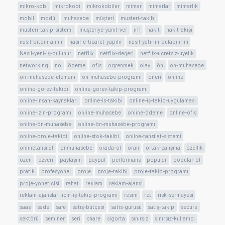
mikro-kobi
mikrokobi
mikrokobiler
mimar
mimarlar
mimarlık
mobil
modül
muhasebe
müşteri
musteri-takibi
musteri-takip-sistemi
müşteriye-yanıt-ver
n11
nakit
nakit-akışı
nasıl-bitoin-alınır
nasıl-e-ticaret-yapılır
nasıl-yatırım-bulabilirim
Nasıl-yeni-iş-bulunur
netflix
netflix-değeri
netflix-ucretsiz-uyelik
networking
no
ödeme
ofis
ogrenmek
olay
ön
on-muhasebe
ön-muhasebe-elemanı
ön-muhasebe-programı
öneri
online
online-gorev-takibi
online-gorev-takip-programı
online-insan-kaynakları
online-is-takibi
online-iş-takip-uygulaması
online-izin-programı
online-muhasebe
online-ödeme
online-ofis
online-ön-muhasebe
online-ön-muhasebe-programı
online-proje-takibi
online-stok-takibi
online-tahsilat-sistemi
onlinetahsilat
önmuhasebe
orada-ol
oran
ortak-çalışma
özellik
özen
özveri
paylaşım
paypal
performans
popular
popular-ol
pratik
profesyonel
proje
proje-takibi
proje-takip-programı
proje-yoneticisi
rahat
reklam
reklam-ajansi
reklam-ajansları-için-iş-takip-programı
resim
ret
risk-sermayesi
saas
sade
safe
satış-bütçesi
satis-gurusu
satış-takip
secure
sektörü
seminer
seri
share
sigorta
sınırsız
sınırsız-kullanıcı