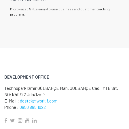
Micro-sized SMEs easy-to-use business and customer tracking
program.
DEVELOPMENT OFFICE
Technopark Izmir GÜLBAHÇE Mah. GÜLBAHÇE Cad. IYTE Sit.
NO:1/40/22 Urla/Izmir
E-Mail :
destek@workif.com
Phone :
0850 885 1022