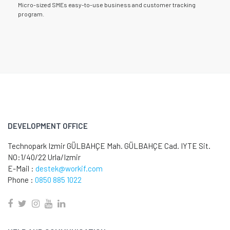
Micro-sized SMEs easy-to-use business and customer tracking
program.
DEVELOPMENT OFFICE
Technopark Izmir GÜLBAHÇE Mah. GÜLBAHÇE Cad. IYTE Sit.
NO:1/40/22 Urla/Izmir
E-Mail :
destek@workif.com
Phone :
0850 885 1022