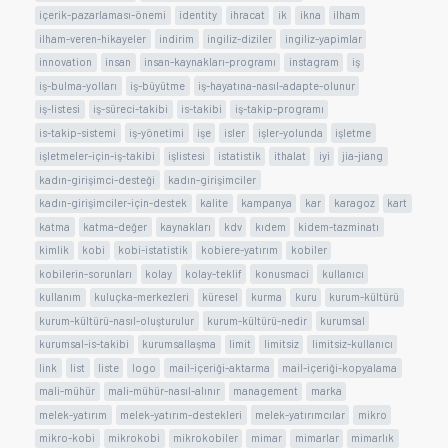
içerik-pazarlaması-önemi
identity
ihracat
ik
ikna
ilham
ilham-veren-hikayeler
indirim
ingiliz-diziler
ingiliz-yapimlar
innovation
insan
insan-kaynakları-programı
instagram
iş
iş-bulma-yolları
iş-büyütme
iş-hayatına-nasıl-adapte-olunur
iş-listesi
iş-süreci-takibi
is-takibi
iş-takip-programı
is-takip-sistemi
iş-yönetimi
işe
isler
işler-yolunda
işletme
işletmeler-için-iş-takibi
işlistesi
istatistik
ithalat
iyi
jia-jiang
kadın-girişimci-desteği
kadın-girişimciler
kadın-girişimciler-için-destek
kalite
kampanya
kar
karagoz
kart
katma
katma-değer
kaynakları
kdv
kıdem
kidem-tazminatı
kimlik
kobi
kobi-istatistik
kobiere-yatırım
kobiler
kobilerin-sorunları
kolay
kolay-teklif
konusmaci
kullanıcı
kullanım
kuluçka-merkezleri
küresel
kurma
kuru
kurum-kültürü
kurum-kültürü-nasıl-oluşturulur
kurum-kültürü-nedir
kurumsal
kurumsal-is-takibi
kurumsallaşma
limit
limitsiz
limitsiz-kullanıcı
link
list
liste
logo
mail-içeriği-aktarma
mail-içeriği-kopyalama
mali-mühür
mali-mühür-nasıl-alınır
management
marka
melek-yatırım
melek-yatırım-destekleri
melek-yatırımcılar
mikro
mikro-kobi
mikrokobi
mikrokobiler
mimar
mimarlar
mimarlık