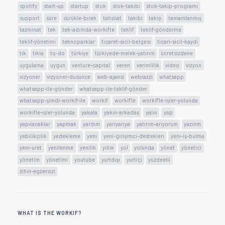
spotify
start-up
startup
stok
stok-takibi
stok-takip-programı
support
süre
sürükle-bırak
tahsilat
takibi
takip
tamamlanmış
tazminat
tek
tek-adımda-workifte
teklif
teklif-gönderme
teklif-yönetimi
teknoparklar
ticaret-sicil-belgesi
ticari-sicil-kaydi
tık
tıkla
to-do
türkiye
türkiyede-melek-yatırım
ücretsizdene
uygulama
uygun
venture-capital
veren
verimlilik
video
vizyon
vizyoner
vizyoner-dusunce
web-ajansi
webrazzi
whatsapp
whatsapp-ile-gönder
whatsapp-ile-teklif-gönder
whatsapp-şimdi-workif-ile
workif
workif'le
workif'le-işler-yolunda
workifle-işler-yolunda
yakala
yakın-arkadaş
yalın
yap
yapılacaklar
yapmak
yardım
yarıyarıya
yatırım-arıyorum
yazılım
yebilikçilik
yedekleme
yeni
yeni-girişimci-destekleri
yeni-iş-bulma
yeni-uret
yenilenme
yenilik
yıllık
yol
yolunda
yönet
yönetici
yönetim
yönetimi
youtube
yurtdışı
yurtiçi
yüzdeelli
zihin-egzersizi
WHAT IS THE WORKIF?