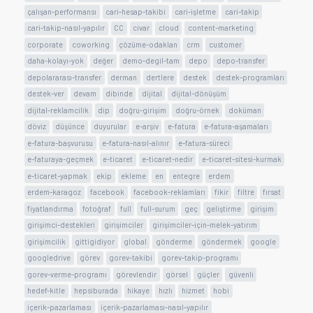
çalışan-performansı
cari-hesap-takibi
cari-işletme
cari-takip
cari-takip-nasıl-yapılır
CC
civar
cloud
content-marketing
corporate
coworking
çözüme-odaklan
crm
customer
daha-kolayı-yok
değer
demo-degil-tam
depo
depo-transfer
depolararası-transfer
derman
dertlere
destek
destek-programları
destek-ver
devam
dibinde
dijital
dijital-dönüşüm
dijital-reklamcilik
dip
doğru-girişim
doğru-örnek
doküman
döviz
düşünce
duyurular
e-arşiv
e-fatura
e-fatura-aşamaları
e-fatura-başvurusu
e-fatura-nasıl-alınır
e-fatura-süreci
e-faturaya-geçmek
e-ticaret
e-ticaret-nedir
e-ticaret-sitesi-kurmak
e-ticaret-yapmak
ekip
ekleme
en
entegre
erdem
erdem-karagoz
facebook
facebook-reklamları
fikir
filtre
fırsat
fiyatlandırma
fotoğraf
full
full-surum
geç
geliştirme
girişim
girişimci-destekleri
girişimciler
girişimciler-için-melek-yatırım
girişimcilik
gittigidiyor
global
gönderme
göndermek
google
googledrive
görev
gorev-takibi
gorev-takip-programı
gorev-verme-programı
görevlendir
görsel
güçler
güvenli
hedef-kitle
hepsiburada
hikaye
hızlı
hizmet
hobi
içerik-pazarlaması
içerik-pazarlaması-nasıl-yapılır