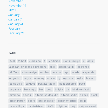
November
November 14
2020
January
January 7
January 31
February
February 28
TAGS
%50
256bit
3-adımda
4
4-adımda
5-altın-tavsiye
6
adım
ajanslar-için-iş-takip-programı
akıllı
alacak-takibi
aliskanlik
AloTech
altın-tavsiye
amblem
anlatım
app
arada
arayanı-bil
arayanlar
arayüz
arkadaş
atama
ay
ayarlama
aylık
backup
bakış-açısı
baklava
baklava-tadimi
bandersnatch
basit
başlamak
başlangıç
beş
best
bilişim
bir
birak-kesfetsin
birarada
bitcoin
bitcoin-ne-değildir
bitcoin-nedir
bizden
black
black-mirror
board
british-diziler
british-tv-series
bulut
bulut-bilişim
bulut-sistemi
büyük
büyütme
çağrı
çağrı-merkezi