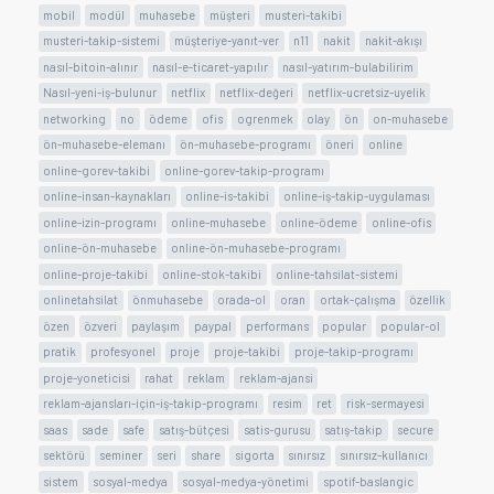
mobil
modül
muhasebe
müşteri
musteri-takibi
musteri-takip-sistemi
müşteriye-yanıt-ver
n11
nakit
nakit-akışı
nasıl-bitoin-alınır
nasıl-e-ticaret-yapılır
nasıl-yatırım-bulabilirim
Nasıl-yeni-iş-bulunur
netflix
netflix-değeri
netflix-ucretsiz-uyelik
networking
no
ödeme
ofis
ogrenmek
olay
ön
on-muhasebe
ön-muhasebe-elemanı
ön-muhasebe-programı
öneri
online
online-gorev-takibi
online-gorev-takip-programı
online-insan-kaynakları
online-is-takibi
online-iş-takip-uygulaması
online-izin-programı
online-muhasebe
online-ödeme
online-ofis
online-ön-muhasebe
online-ön-muhasebe-programı
online-proje-takibi
online-stok-takibi
online-tahsilat-sistemi
onlinetahsilat
önmuhasebe
orada-ol
oran
ortak-çalışma
özellik
özen
özveri
paylaşım
paypal
performans
popular
popular-ol
pratik
profesyonel
proje
proje-takibi
proje-takip-programı
proje-yoneticisi
rahat
reklam
reklam-ajansi
reklam-ajansları-için-iş-takip-programı
resim
ret
risk-sermayesi
saas
sade
safe
satış-bütçesi
satis-gurusu
satış-takip
secure
sektörü
seminer
seri
share
sigorta
sınırsız
sınırsız-kullanıcı
sistem
sosyal-medya
sosyal-medya-yönetimi
spotif-baslangic