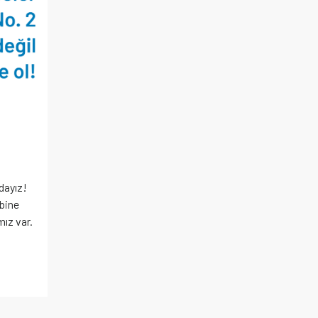
dayız!
ibine
mız var.