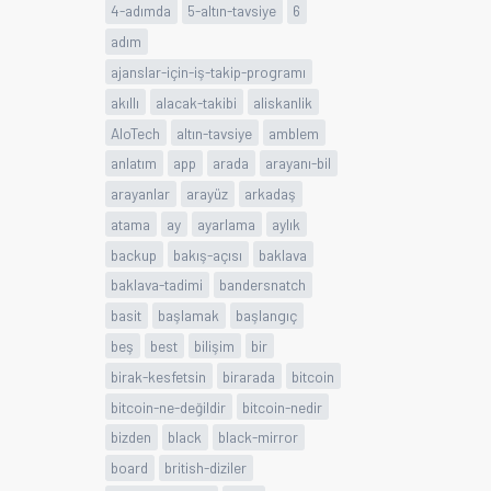
4-adımda
5-altın-tavsiye
6
adım
ajanslar-için-iş-takip-programı
akıllı
alacak-takibi
aliskanlik
AloTech
altın-tavsiye
amblem
anlatım
app
arada
arayanı-bil
arayanlar
arayüz
arkadaş
atama
ay
ayarlama
aylık
backup
bakış-açısı
baklava
baklava-tadimi
bandersnatch
basit
başlamak
başlangıç
beş
best
bilişim
bir
birak-kesfetsin
birarada
bitcoin
bitcoin-ne-değildir
bitcoin-nedir
bizden
black
black-mirror
board
british-diziler