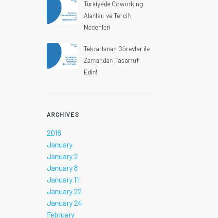
Türkiye'de Coworking
Alanları ve Tercih
Nedenleri
Tekrarlanan Görevler ile
Zamandan Tasarruf
Edin!
ARCHIVES
2018
January
January 2
January 8
January 11
January 22
January 24
February