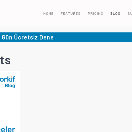
HOME
FEATURES
PRICING
BLOG
S
5 Gün Ücretsiz Dene
ts