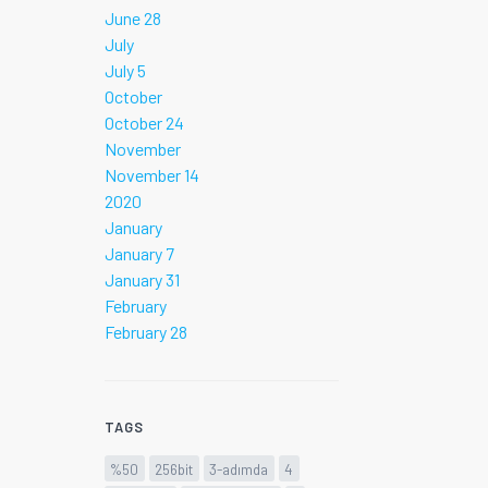
June 28
July
July 5
October
October 24
November
November 14
2020
January
January 7
January 31
February
February 28
TAGS
%50
256bit
3-adımda
4