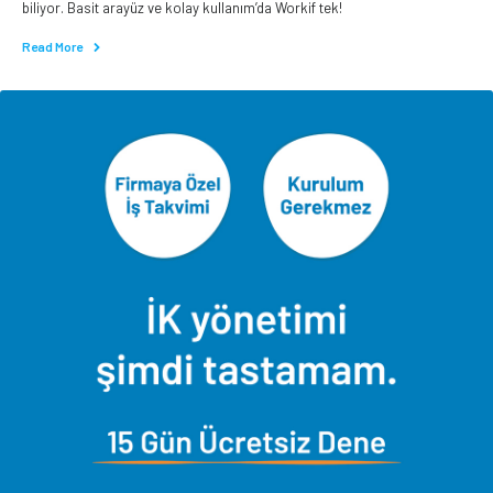
biliyor. Basit arayüz ve kolay kullanım’da Workif tek!
Read More