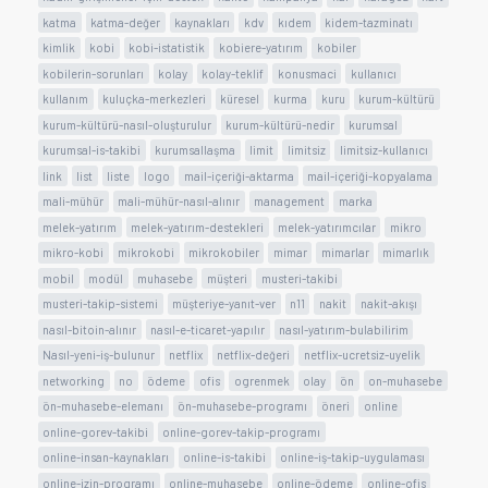
katma
katma-değer
kaynakları
kdv
kıdem
kidem-tazminatı
kimlik
kobi
kobi-istatistik
kobiere-yatırım
kobiler
kobilerin-sorunları
kolay
kolay-teklif
konusmaci
kullanıcı
kullanım
kuluçka-merkezleri
küresel
kurma
kuru
kurum-kültürü
kurum-kültürü-nasıl-oluşturulur
kurum-kültürü-nedir
kurumsal
kurumsal-is-takibi
kurumsallaşma
limit
limitsiz
limitsiz-kullanıcı
link
list
liste
logo
mail-içeriği-aktarma
mail-içeriği-kopyalama
mali-mühür
mali-mühür-nasıl-alınır
management
marka
melek-yatırım
melek-yatırım-destekleri
melek-yatırımcılar
mikro
mikro-kobi
mikrokobi
mikrokobiler
mimar
mimarlar
mimarlık
mobil
modül
muhasebe
müşteri
musteri-takibi
musteri-takip-sistemi
müşteriye-yanıt-ver
n11
nakit
nakit-akışı
nasıl-bitoin-alınır
nasıl-e-ticaret-yapılır
nasıl-yatırım-bulabilirim
Nasıl-yeni-iş-bulunur
netflix
netflix-değeri
netflix-ucretsiz-uyelik
networking
no
ödeme
ofis
ogrenmek
olay
ön
on-muhasebe
ön-muhasebe-elemanı
ön-muhasebe-programı
öneri
online
online-gorev-takibi
online-gorev-takip-programı
online-insan-kaynakları
online-is-takibi
online-iş-takip-uygulaması
online-izin-programı
online-muhasebe
online-ödeme
online-ofis