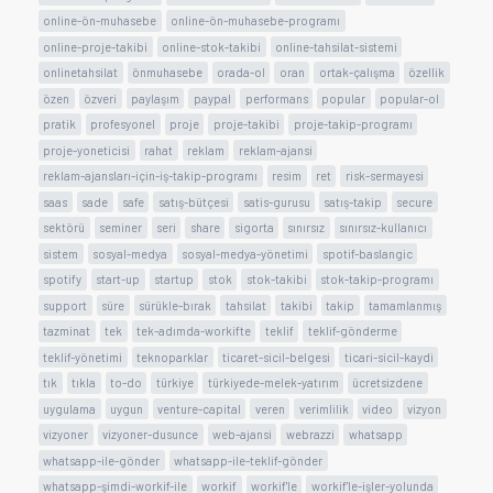
online-ön-muhasebe
online-ön-muhasebe-programı
online-proje-takibi
online-stok-takibi
online-tahsilat-sistemi
onlinetahsilat
önmuhasebe
orada-ol
oran
ortak-çalışma
özellik
özen
özveri
paylaşım
paypal
performans
popular
popular-ol
pratik
profesyonel
proje
proje-takibi
proje-takip-programı
proje-yoneticisi
rahat
reklam
reklam-ajansi
reklam-ajansları-için-iş-takip-programı
resim
ret
risk-sermayesi
saas
sade
safe
satış-bütçesi
satis-gurusu
satış-takip
secure
sektörü
seminer
seri
share
sigorta
sınırsız
sınırsız-kullanıcı
sistem
sosyal-medya
sosyal-medya-yönetimi
spotif-baslangic
spotify
start-up
startup
stok
stok-takibi
stok-takip-programı
support
süre
sürükle-bırak
tahsilat
takibi
takip
tamamlanmış
tazminat
tek
tek-adımda-workifte
teklif
teklif-gönderme
teklif-yönetimi
teknoparklar
ticaret-sicil-belgesi
ticari-sicil-kaydi
tık
tıkla
to-do
türkiye
türkiyede-melek-yatırım
ücretsizdene
uygulama
uygun
venture-capital
veren
verimlilik
video
vizyon
vizyoner
vizyoner-dusunce
web-ajansi
webrazzi
whatsapp
whatsapp-ile-gönder
whatsapp-ile-teklif-gönder
whatsapp-şimdi-workif-ile
workif
workif'le
workif'le-işler-yolunda