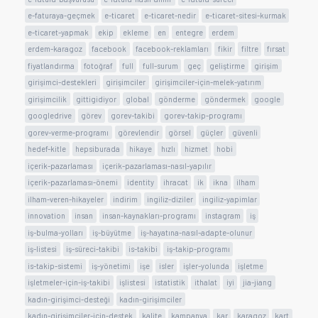
e-faturaya-geçmek
e-ticaret
e-ticaret-nedir
e-ticaret-sitesi-kurmak
e-ticaret-yapmak
ekip
ekleme
en
entegre
erdem
erdem-karagoz
facebook
facebook-reklamları
fikir
filtre
fırsat
fiyatlandırma
fotoğraf
full
full-surum
geç
geliştirme
girişim
girişimci-destekleri
girişimciler
girişimciler-için-melek-yatırım
girişimcilik
gittigidiyor
global
gönderme
göndermek
google
googledrive
görev
gorev-takibi
gorev-takip-programı
gorev-verme-programı
görevlendir
görsel
güçler
güvenli
hedef-kitle
hepsiburada
hikaye
hızlı
hizmet
hobi
içerik-pazarlaması
içerik-pazarlaması-nasıl-yapılır
içerik-pazarlaması-önemi
identity
ihracat
ik
ikna
ilham
ilham-veren-hikayeler
indirim
ingiliz-diziler
ingiliz-yapimlar
innovation
insan
insan-kaynakları-programı
instagram
iş
iş-bulma-yolları
iş-büyütme
iş-hayatına-nasıl-adapte-olunur
iş-listesi
iş-süreci-takibi
is-takibi
iş-takip-programı
is-takip-sistemi
iş-yönetimi
işe
isler
işler-yolunda
işletme
işletmeler-için-iş-takibi
işlistesi
istatistik
ithalat
iyi
jia-jiang
kadın-girişimci-desteği
kadın-girişimciler
kadın-girişimciler-için-destek
kalite
kampanya
kar
karagoz
kart