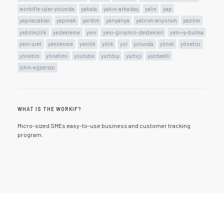
workifle-işler-yolunda
yakala
yakın-arkadaş
yalın
yap
yapılacaklar
yapmak
yardım
yarıyarıya
yatırım-arıyorum
yazılım
yebilikçilik
yedekleme
yeni
yeni-girişimci-destekleri
yeni-iş-bulma
yeni-uret
yenilenme
yenilik
yıllık
yol
yolunda
yönet
yönetici
yönetim
yönetimi
youtube
yurtdışı
yurtiçi
yüzdeelli
zihin-egzersizi
WHAT IS THE WORKIF?
Micro-sized SMEs easy-to-use business and customer tracking
program.