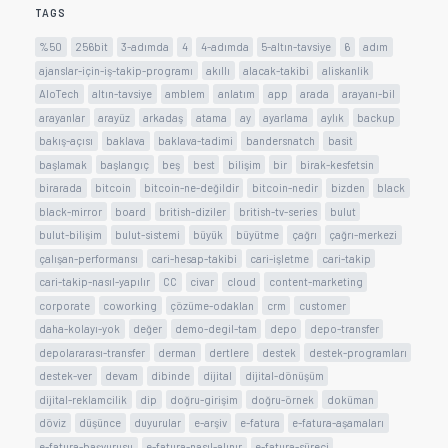
TAGS
%50
256bit
3-adımda
4
4-adımda
5-altın-tavsiye
6
adım
ajanslar-için-iş-takip-programı
akıllı
alacak-takibi
aliskanlik
AloTech
altın-tavsiye
amblem
anlatım
app
arada
arayanı-bil
arayanlar
arayüz
arkadaş
atama
ay
ayarlama
aylık
backup
bakış-açısı
baklava
baklava-tadimi
bandersnatch
basit
başlamak
başlangıç
beş
best
bilişim
bir
birak-kesfetsin
birarada
bitcoin
bitcoin-ne-değildir
bitcoin-nedir
bizden
black
black-mirror
board
british-diziler
british-tv-series
bulut
bulut-bilişim
bulut-sistemi
büyük
büyütme
çağrı
çağrı-merkezi
çalışan-performansı
cari-hesap-takibi
cari-işletme
cari-takip
cari-takip-nasıl-yapılır
CC
civar
cloud
content-marketing
corporate
coworking
çözüme-odaklan
crm
customer
daha-kolayı-yok
değer
demo-degil-tam
depo
depo-transfer
depolararası-transfer
derman
dertlere
destek
destek-programları
destek-ver
devam
dibinde
dijital
dijital-dönüşüm
dijital-reklamcilik
dip
doğru-girişim
doğru-örnek
doküman
döviz
düşünce
duyurular
e-arşiv
e-fatura
e-fatura-aşamaları
e-fatura-başvurusu
e-fatura-nasıl-alınır
e-fatura-süreci