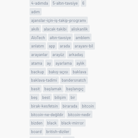
4-adımda
5-altın-tavsiye
6
adım
ajanslar-için-iş-takip-programı
akıllı
alacak-takibi
aliskanlik
AloTech
altın-tavsiye
amblem
anlatım
app
arada
arayanı-bil
arayanlar
arayüz
arkadaş
atama
ay
ayarlama
aylık
backup
bakış-açısı
baklava
baklava-tadimi
bandersnatch
basit
başlamak
başlangıç
beş
best
bilişim
bir
birak-kesfetsin
birarada
bitcoin
bitcoin-ne-değildir
bitcoin-nedir
bizden
black
black-mirror
board
british-diziler