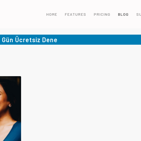
HOME
FEATURES
PRICING
BLOG
S
5 Gün Ücretsiz Dene