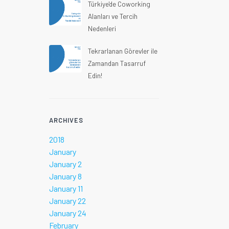
Türkiye'de Coworking
Alanları ve Tercih
Nedenleri
Tekrarlanan Görevler ile
Zamandan Tasarruf
Edin!
ARCHIVES
2018
January
January 2
January 8
January 11
January 22
January 24
February