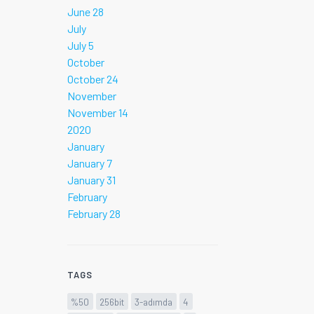
June 28
July
July 5
October
October 24
November
November 14
2020
January
January 7
January 31
February
February 28
TAGS
%50
256bit
3-adımda
4