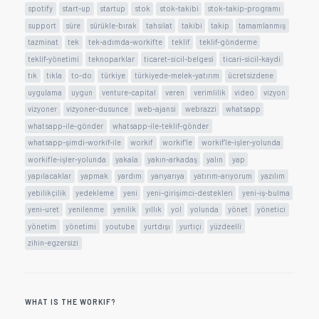
spotify
start-up
startup
stok
stok-takibi
stok-takip-programı
support
süre
sürükle-bırak
tahsilat
takibi
takip
tamamlanmış
tazminat
tek
tek-adımda-workifte
teklif
teklif-gönderme
teklif-yönetimi
teknoparklar
ticaret-sicil-belgesi
ticari-sicil-kaydi
tık
tıkla
to-do
türkiye
türkiyede-melek-yatırım
ücretsizdene
uygulama
uygun
venture-capital
veren
verimlilik
video
vizyon
vizyoner
vizyoner-dusunce
web-ajansi
webrazzi
whatsapp
whatsapp-ile-gönder
whatsapp-ile-teklif-gönder
whatsapp-şimdi-workif-ile
workif
workif'le
workif'le-işler-yolunda
workifle-işler-yolunda
yakala
yakın-arkadaş
yalın
yap
yapılacaklar
yapmak
yardım
yarıyarıya
yatırım-arıyorum
yazılım
yebilikçilik
yedekleme
yeni
yeni-girişimci-destekleri
yeni-iş-bulma
yeni-uret
yenilenme
yenilik
yıllık
yol
yolunda
yönet
yönetici
yönetim
yönetimi
youtube
yurtdışı
yurtiçi
yüzdeelli
zihin-egzersizi
WHAT IS THE WORKIF?