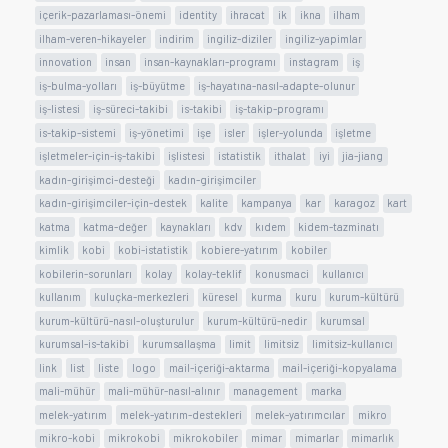
içerik-pazarlaması-önemi
identity
ihracat
ik
ikna
ilham
ilham-veren-hikayeler
indirim
ingiliz-diziler
ingiliz-yapimlar
innovation
insan
insan-kaynakları-programı
instagram
iş
iş-bulma-yolları
iş-büyütme
iş-hayatına-nasıl-adapte-olunur
iş-listesi
iş-süreci-takibi
is-takibi
iş-takip-programı
is-takip-sistemi
iş-yönetimi
işe
isler
işler-yolunda
işletme
işletmeler-için-iş-takibi
işlistesi
istatistik
ithalat
iyi
jia-jiang
kadın-girişimci-desteği
kadın-girişimciler
kadın-girişimciler-için-destek
kalite
kampanya
kar
karagoz
kart
katma
katma-değer
kaynakları
kdv
kıdem
kidem-tazminatı
kimlik
kobi
kobi-istatistik
kobiere-yatırım
kobiler
kobilerin-sorunları
kolay
kolay-teklif
konusmaci
kullanıcı
kullanım
kuluçka-merkezleri
küresel
kurma
kuru
kurum-kültürü
kurum-kültürü-nasıl-oluşturulur
kurum-kültürü-nedir
kurumsal
kurumsal-is-takibi
kurumsallaşma
limit
limitsiz
limitsiz-kullanıcı
link
list
liste
logo
mail-içeriği-aktarma
mail-içeriği-kopyalama
mali-mühür
mali-mühür-nasıl-alınır
management
marka
melek-yatırım
melek-yatırım-destekleri
melek-yatırımcılar
mikro
mikro-kobi
mikrokobi
mikrokobiler
mimar
mimarlar
mimarlık