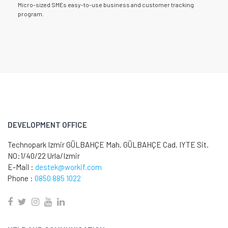
Micro-sized SMEs easy-to-use business and customer tracking
program.
DEVELOPMENT OFFICE
Technopark Izmir GÜLBAHÇE Mah. GÜLBAHÇE Cad. IYTE Sit.
NO:1/40/22 Urla/Izmir
E-Mail :
destek@workif.com
Phone :
0850 885 1022