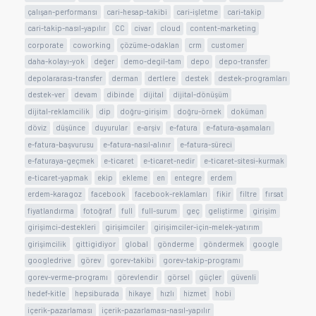
çalışan-performansı
cari-hesap-takibi
cari-işletme
cari-takip
cari-takip-nasıl-yapılır
CC
civar
cloud
content-marketing
corporate
coworking
çözüme-odaklan
crm
customer
daha-kolayı-yok
değer
demo-degil-tam
depo
depo-transfer
depolararası-transfer
derman
dertlere
destek
destek-programları
destek-ver
devam
dibinde
dijital
dijital-dönüşüm
dijital-reklamcilik
dip
doğru-girişim
doğru-örnek
doküman
döviz
düşünce
duyurular
e-arşiv
e-fatura
e-fatura-aşamaları
e-fatura-başvurusu
e-fatura-nasıl-alınır
e-fatura-süreci
e-faturaya-geçmek
e-ticaret
e-ticaret-nedir
e-ticaret-sitesi-kurmak
e-ticaret-yapmak
ekip
ekleme
en
entegre
erdem
erdem-karagoz
facebook
facebook-reklamları
fikir
filtre
fırsat
fiyatlandırma
fotoğraf
full
full-surum
geç
geliştirme
girişim
girişimci-destekleri
girişimciler
girişimciler-için-melek-yatırım
girişimcilik
gittigidiyor
global
gönderme
göndermek
google
googledrive
görev
gorev-takibi
gorev-takip-programı
gorev-verme-programı
görevlendir
görsel
güçler
güvenli
hedef-kitle
hepsiburada
hikaye
hızlı
hizmet
hobi
içerik-pazarlaması
içerik-pazarlaması-nasıl-yapılır