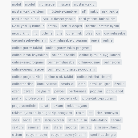
mobil
modül
muhasebe
müşteri
musteri-takibi
musteri-takip-sistemi
müşteriye-yanıt-ver
n11
nakit
nakit-akışı
nasıl-bitoin-alınır
nasıl-e-ticaret-yapılır
nasıl-yatırım-bulabilirim
Nasıl-yeni-iş-bulunur
netflix
netflix-değeri
netflix-ucretsiz-uyelik
networking
no
ödeme
ofis
ogrenmek
olay
ön
on-muhasebe
ön-muhasebe-elemanı
ön-muhasebe-programı
öneri
online
online-gorev-takibi
online-gorev-takip-programı
online-insan-kaynakları
online-is-takibi
online-iş-takip-uygulaması
online-izin-programı
online-muhasebe
online-ödeme
online-ofis
online-ön-muhasebe
online-ön-muhasebe-programı
online-proje-takibi
online-stok-takibi
online-tahsilat-sistemi
onlinetahsilat
önmuhasebe
orada-ol
oran
ortak-çalışma
özellik
özen
özveri
paylaşım
paypal
performans
popular
popular-ol
pratik
profesyonel
proje
proje-takibi
proje-takip-programı
proje-yoneticisi
rahat
reklam
reklam-ajansi
reklam-ajansları-için-iş-takip-programı
resim
ret
risk-sermayesi
saas
sade
safe
satış-bütçesi
satis-gurusu
satış-takip
secure
sektörü
seminer
seri
share
sigorta
sınırsız
sınırsız-kullanıcı
sistem
sosyal-medya
sosyal-medya-yönetimi
spotif-baslangic