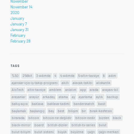
November
November 14
2020
January
January 7
January 31
February
February 28
TAGS
%50
256bit
3-adımda
4
4-adımda
5-altın-tavsiye
6
adım
ajanslar-için-iş-takip-programı
akıllı
alacak-takibi
aliskanlik
AloTech
altın-tavsiye
amblem
anlatım
app
arada
arayanı-bil
arayanlar
arayüz
arkadaş
atama
ay
ayarlama
aylık
backup
bakış-açısı
baklava
baklava-tadimi
bandersnatch
basit
başlamak
başlangıç
beş
best
bilişim
bir
birak-kesfetsin
birarada
bitcoin
bitcoin-ne-değildir
bitcoin-nedir
bizden
black
black-mirror
board
british-diziler
british-tv-series
bulut
bulut-bilişim
bulut-sistemi
büyük
büyütme
çağrı
çağrı-merkezi