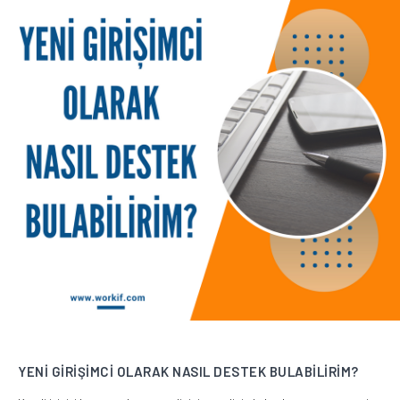
YENİ GİRİŞİMCİ OLARAK NASIL DESTEK BULABİLİRİM?