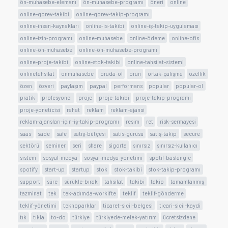
ön-muhasebe-elemanı
ön-muhasebe-programı
öneri
online
online-gorev-takibi
online-gorev-takip-programı
online-insan-kaynakları
online-is-takibi
online-iş-takip-uygulaması
online-izin-programı
online-muhasebe
online-ödeme
online-ofis
online-ön-muhasebe
online-ön-muhasebe-programı
online-proje-takibi
online-stok-takibi
online-tahsilat-sistemi
onlinetahsilat
önmuhasebe
orada-ol
oran
ortak-çalışma
özellik
özen
özveri
paylaşım
paypal
performans
popular
popular-ol
pratik
profesyonel
proje
proje-takibi
proje-takip-programı
proje-yoneticisi
rahat
reklam
reklam-ajansi
reklam-ajansları-için-iş-takip-programı
resim
ret
risk-sermayesi
saas
sade
safe
satış-bütçesi
satis-gurusu
satış-takip
secure
sektörü
seminer
seri
share
sigorta
sınırsız
sınırsız-kullanıcı
sistem
sosyal-medya
sosyal-medya-yönetimi
spotif-baslangic
spotify
start-up
startup
stok
stok-takibi
stok-takip-programı
support
süre
sürükle-bırak
tahsilat
takibi
takip
tamamlanmış
tazminat
tek
tek-adımda-workifte
teklif
teklif-gönderme
teklif-yönetimi
teknoparklar
ticaret-sicil-belgesi
ticari-sicil-kaydi
tık
tıkla
to-do
türkiye
türkiyede-melek-yatırım
ücretsizdene