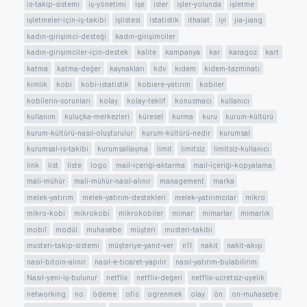
is-takip-sistemi
iş-yönetimi
işe
isler
işler-yolunda
işletme
işletmeler-için-iş-takibi
işlistesi
istatistik
ithalat
iyi
jia-jiang
kadın-girişimci-desteği
kadın-girişimciler
kadın-girişimciler-için-destek
kalite
kampanya
kar
karagoz
kart
katma
katma-değer
kaynakları
kdv
kıdem
kidem-tazminatı
kimlik
kobi
kobi-istatistik
kobiere-yatırım
kobiler
kobilerin-sorunları
kolay
kolay-teklif
konusmaci
kullanıcı
kullanım
kuluçka-merkezleri
küresel
kurma
kuru
kurum-kültürü
kurum-kültürü-nasıl-oluşturulur
kurum-kültürü-nedir
kurumsal
kurumsal-is-takibi
kurumsallaşma
limit
limitsiz
limitsiz-kullanıcı
link
list
liste
logo
mail-içeriği-aktarma
mail-içeriği-kopyalama
mali-mühür
mali-mühür-nasıl-alınır
management
marka
melek-yatırım
melek-yatırım-destekleri
melek-yatırımcılar
mikro
mikro-kobi
mikrokobi
mikrokobiler
mimar
mimarlar
mimarlık
mobil
modül
muhasebe
müşteri
musteri-takibi
musteri-takip-sistemi
müşteriye-yanıt-ver
n11
nakit
nakit-akışı
nasıl-bitoin-alınır
nasıl-e-ticaret-yapılır
nasıl-yatırım-bulabilirim
Nasıl-yeni-iş-bulunur
netflix
netflix-değeri
netflix-ucretsiz-uyelik
networking
no
ödeme
ofis
ogrenmek
olay
ön
on-muhasebe