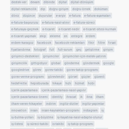
destek-ver
devam
dibinde
dijital
dijital-dönüşüm
dijital-reklamcilik
dip
doğru-girişim
doğru-örnek
doküman
döviz
düşünce
duyurular
e-arşiv
e-fatura
e-fatura-aşamaları
e-fatura-başvurusu
e-fatura-nasıl-alınır
e-fatura-süreci
e-faturaya-geçmek
e-ticaret
e-ticaret-nedir
e-ticaret-sitesi-kurmak
e-ticaret-yapmak
ekip
ekleme
en
entegre
erdem
erdem-karagoz
facebook
facebook-reklamları
fikir
filtre
fırsat
fiyatlandırma
fotoğraf
full
full-surum
geç
geliştirme
girişim
girişimci-destekleri
girişimciler
girişimciler-için-melek-yatırım
girişimcilik
gittigidiyor
global
gönderme
göndermek
google
googledrive
görev
gorev-takibi
gorev-takip-programı
gorev-verme-programı
görevlendir
görsel
güçler
güvenli
hedef-kitle
hepsiburada
hikaye
hızlı
hizmet
hobi
içerik-pazarlaması
içerik-pazarlaması-nasıl-yapılır
içerik-pazarlaması-önemi
identity
ihracat
ik
ikna
ilham
ilham-veren-hikayeler
indirim
ingiliz-diziler
ingiliz-yapimlar
innovation
insan
insan-kaynakları-programı
instagram
iş
iş-bulma-yolları
iş-büyütme
iş-hayatına-nasıl-adapte-olunur
iş-listesi
iş-süreci-takibi
is-takibi
iş-takip-programı