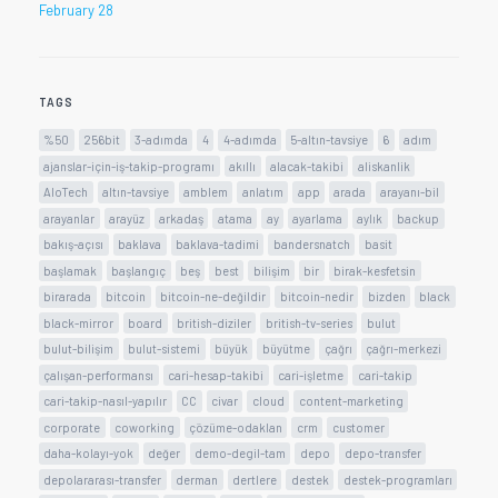
February 28
TAGS
%50
256bit
3-adımda
4
4-adımda
5-altın-tavsiye
6
adım
ajanslar-için-iş-takip-programı
akıllı
alacak-takibi
aliskanlik
AloTech
altın-tavsiye
amblem
anlatım
app
arada
arayanı-bil
arayanlar
arayüz
arkadaş
atama
ay
ayarlama
aylık
backup
bakış-açısı
baklava
baklava-tadimi
bandersnatch
basit
başlamak
başlangıç
beş
best
bilişim
bir
birak-kesfetsin
birarada
bitcoin
bitcoin-ne-değildir
bitcoin-nedir
bizden
black
black-mirror
board
british-diziler
british-tv-series
bulut
bulut-bilişim
bulut-sistemi
büyük
büyütme
çağrı
çağrı-merkezi
çalışan-performansı
cari-hesap-takibi
cari-işletme
cari-takip
cari-takip-nasıl-yapılır
CC
civar
cloud
content-marketing
corporate
coworking
çözüme-odaklan
crm
customer
daha-kolayı-yok
değer
demo-degil-tam
depo
depo-transfer
depolararası-transfer
derman
dertlere
destek
destek-programları