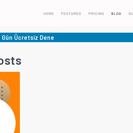
HOME
FEATURES
PRICING
BLOG
S
5 Gün Ücretsiz Dene
osts