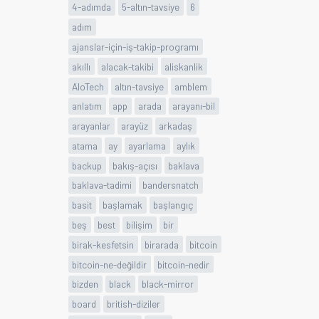
4-adımda
5-altın-tavsiye
6
adım
ajanslar-için-iş-takip-programı
akıllı
alacak-takibi
aliskanlik
AloTech
altın-tavsiye
amblem
anlatım
app
arada
arayanı-bil
arayanlar
arayüz
arkadaş
atama
ay
ayarlama
aylık
backup
bakış-açısı
baklava
baklava-tadimi
bandersnatch
basit
başlamak
başlangıç
beş
best
bilişim
bir
birak-kesfetsin
birarada
bitcoin
bitcoin-ne-değildir
bitcoin-nedir
bizden
black
black-mirror
board
british-diziler