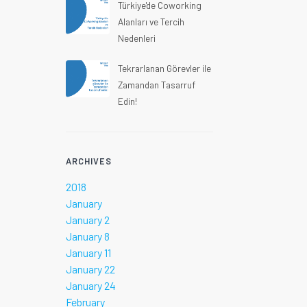
Türkiye'de Coworking
Alanları ve Tercih
Nedenleri
Tekrarlanan Görevler ile
Zamandan Tasarruf
Edin!
ARCHIVES
2018
January
January 2
January 8
January 11
January 22
January 24
February