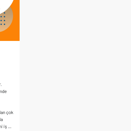
.
emde
dan çok
da
 iş ...