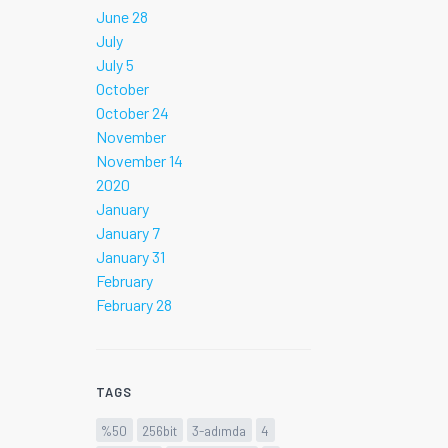
June 28
July
July 5
October
October 24
November
November 14
2020
January
January 7
January 31
February
February 28
TAGS
%50
256bit
3-adımda
4