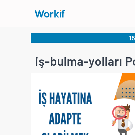
1
iş-bulma-yolları P