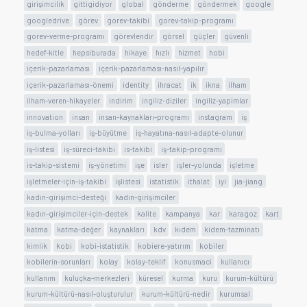
girişimcilik
gittigidiyor
global
gönderme
göndermek
google
googledrive
görev
gorev-takibi
gorev-takip-programı
gorev-verme-programı
görevlendir
görsel
güçler
güvenli
hedef-kitle
hepsiburada
hikaye
hızlı
hizmet
hobi
içerik-pazarlaması
içerik-pazarlaması-nasıl-yapılır
içerik-pazarlaması-önemi
identity
ihracat
ik
ikna
ilham
ilham-veren-hikayeler
indirim
ingiliz-diziler
ingiliz-yapimlar
innovation
insan
insan-kaynakları-programı
instagram
iş
iş-bulma-yolları
iş-büyütme
iş-hayatına-nasıl-adapte-olunur
iş-listesi
iş-süreci-takibi
is-takibi
iş-takip-programı
is-takip-sistemi
iş-yönetimi
işe
isler
işler-yolunda
işletme
işletmeler-için-iş-takibi
işlistesi
istatistik
ithalat
iyi
jia-jiang
kadın-girişimci-desteği
kadın-girişimciler
kadın-girişimciler-için-destek
kalite
kampanya
kar
karagoz
kart
katma
katma-değer
kaynakları
kdv
kıdem
kidem-tazminatı
kimlik
kobi
kobi-istatistik
kobiere-yatırım
kobiler
kobilerin-sorunları
kolay
kolay-teklif
konusmaci
kullanıcı
kullanım
kuluçka-merkezleri
küresel
kurma
kuru
kurum-kültürü
kurum-kültürü-nasıl-oluşturulur
kurum-kültürü-nedir
kurumsal