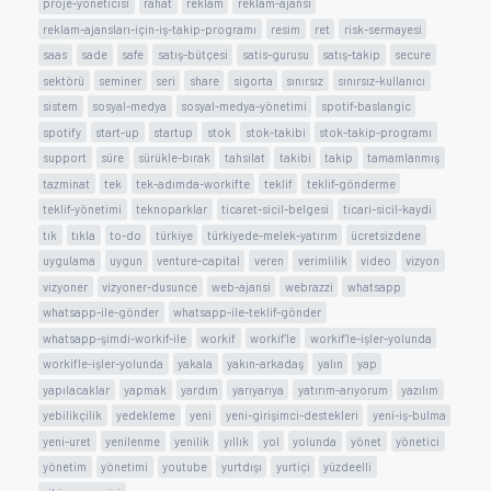
proje-yoneticisi
rahat
reklam
reklam-ajansi
reklam-ajansları-için-iş-takip-programı
resim
ret
risk-sermayesi
saas
sade
safe
satış-bütçesi
satis-gurusu
satış-takip
secure
sektörü
seminer
seri
share
sigorta
sınırsız
sınırsız-kullanıcı
sistem
sosyal-medya
sosyal-medya-yönetimi
spotif-baslangic
spotify
start-up
startup
stok
stok-takibi
stok-takip-programı
support
süre
sürükle-bırak
tahsilat
takibi
takip
tamamlanmış
tazminat
tek
tek-adımda-workifte
teklif
teklif-gönderme
teklif-yönetimi
teknoparklar
ticaret-sicil-belgesi
ticari-sicil-kaydi
tık
tıkla
to-do
türkiye
türkiyede-melek-yatırım
ücretsizdene
uygulama
uygun
venture-capital
veren
verimlilik
video
vizyon
vizyoner
vizyoner-dusunce
web-ajansi
webrazzi
whatsapp
whatsapp-ile-gönder
whatsapp-ile-teklif-gönder
whatsapp-şimdi-workif-ile
workif
workif'le
workif'le-işler-yolunda
workifle-işler-yolunda
yakala
yakın-arkadaş
yalın
yap
yapılacaklar
yapmak
yardım
yarıyarıya
yatırım-arıyorum
yazılım
yebilikçilik
yedekleme
yeni
yeni-girişimci-destekleri
yeni-iş-bulma
yeni-uret
yenilenme
yenilik
yıllık
yol
yolunda
yönet
yönetici
yönetim
yönetimi
youtube
yurtdışı
yurtiçi
yüzdeelli