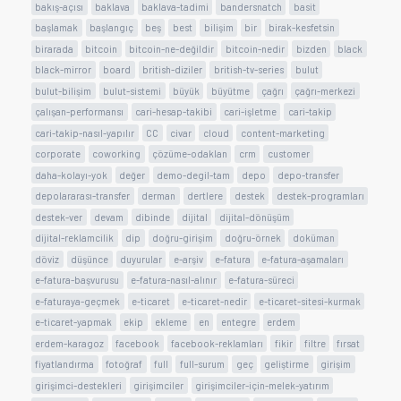
bakış-açısı
baklava
baklava-tadimi
bandersnatch
basit
başlamak
başlangıç
beş
best
bilişim
bir
birak-kesfetsin
birarada
bitcoin
bitcoin-ne-değildir
bitcoin-nedir
bizden
black
black-mirror
board
british-diziler
british-tv-series
bulut
bulut-bilişim
bulut-sistemi
büyük
büyütme
çağrı
çağrı-merkezi
çalışan-performansı
cari-hesap-takibi
cari-işletme
cari-takip
cari-takip-nasıl-yapılır
CC
civar
cloud
content-marketing
corporate
coworking
çözüme-odaklan
crm
customer
daha-kolayı-yok
değer
demo-degil-tam
depo
depo-transfer
depolararası-transfer
derman
dertlere
destek
destek-programları
destek-ver
devam
dibinde
dijital
dijital-dönüşüm
dijital-reklamcilik
dip
doğru-girişim
doğru-örnek
doküman
döviz
düşünce
duyurular
e-arşiv
e-fatura
e-fatura-aşamaları
e-fatura-başvurusu
e-fatura-nasıl-alınır
e-fatura-süreci
e-faturaya-geçmek
e-ticaret
e-ticaret-nedir
e-ticaret-sitesi-kurmak
e-ticaret-yapmak
ekip
ekleme
en
entegre
erdem
erdem-karagoz
facebook
facebook-reklamları
fikir
filtre
fırsat
fiyatlandırma
fotoğraf
full
full-surum
geç
geliştirme
girişim
girişimci-destekleri
girişimciler
girişimciler-için-melek-yatırım