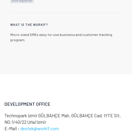
zihin-egzersizi
WHAT IS THE WORKIF?
Micro-sized SMEs easy-to-use business and customer tracking
program.
DEVELOPMENT OFFICE
Technopark Izmir GÜLBAHÇE Mah. GÜLBAHÇE Cad. IYTE Sit.
NO:1/40/22 Urla/Izmir
E-Mail :
destek@workif.com