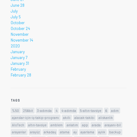
June 28
July
July 5
October
October 24
November
November 14
2020
January
January 7
January 31
February
February 28
TAGS
%50
256bit
3-adımda
4
4-adımda
5-altın-tavsiye
6
adım
ajanslar-için-iş-takip-programı
akıllı
alacak-takibi
aliskanlik
AloTech
altın-tavsiye
amblem
anlatım
app
arada
arayanı-bil
arayanlar
arayüz
arkadaş
atama
ay
ayarlama
aylık
backup