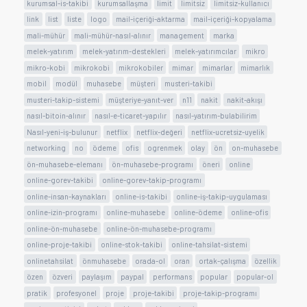
kurumsal-is-takibi
kurumsallaşma
limit
limitsiz
limitsiz-kullanıcı
link
list
liste
logo
mail-içeriği-aktarma
mail-içeriği-kopyalama
mali-mühür
mali-mühür-nasıl-alınır
management
marka
melek-yatırım
melek-yatırım-destekleri
melek-yatırımcılar
mikro
mikro-kobi
mikrokobi
mikrokobiler
mimar
mimarlar
mimarlık
mobil
modül
muhasebe
müşteri
musteri-takibi
musteri-takip-sistemi
müşteriye-yanıt-ver
n11
nakit
nakit-akışı
nasıl-bitoin-alınır
nasıl-e-ticaret-yapılır
nasıl-yatırım-bulabilirim
Nasıl-yeni-iş-bulunur
netflix
netflix-değeri
netflix-ucretsiz-uyelik
networking
no
ödeme
ofis
ogrenmek
olay
ön
on-muhasebe
ön-muhasebe-elemanı
ön-muhasebe-programı
öneri
online
online-gorev-takibi
online-gorev-takip-programı
online-insan-kaynakları
online-is-takibi
online-iş-takip-uygulaması
online-izin-programı
online-muhasebe
online-ödeme
online-ofis
online-ön-muhasebe
online-ön-muhasebe-programı
online-proje-takibi
online-stok-takibi
online-tahsilat-sistemi
onlinetahsilat
önmuhasebe
orada-ol
oran
ortak-çalışma
özellik
özen
özveri
paylaşım
paypal
performans
popular
popular-ol
pratik
profesyonel
proje
proje-takibi
proje-takip-programı