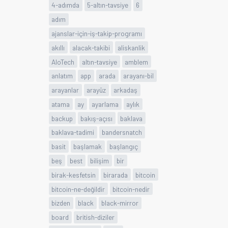
4-adımda
5-altın-tavsiye
6
adım
ajanslar-için-iş-takip-programı
akıllı
alacak-takibi
aliskanlik
AloTech
altın-tavsiye
amblem
anlatım
app
arada
arayanı-bil
arayanlar
arayüz
arkadaş
atama
ay
ayarlama
aylık
backup
bakış-açısı
baklava
baklava-tadimi
bandersnatch
basit
başlamak
başlangıç
beş
best
bilişim
bir
birak-kesfetsin
birarada
bitcoin
bitcoin-ne-değildir
bitcoin-nedir
bizden
black
black-mirror
board
british-diziler