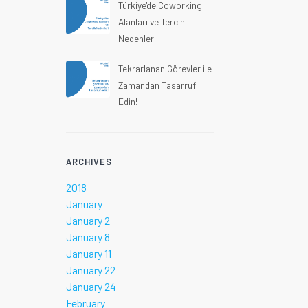
Türkiye'de Coworking
Alanları ve Tercih
Nedenleri
Tekrarlanan Görevler ile
Zamandan Tasarruf
Edin!
ARCHIVES
2018
January
January 2
January 8
January 11
January 22
January 24
February