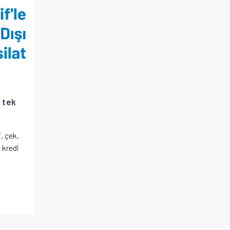
 tek
, çek,
 kredi