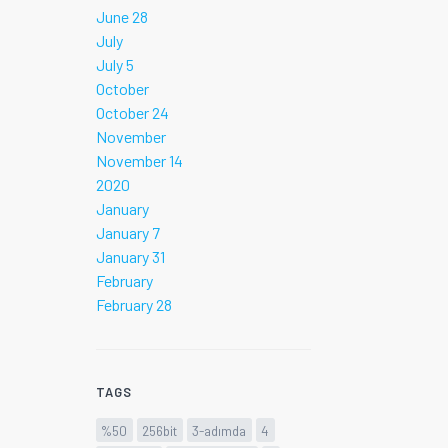
June 28
July
July 5
October
October 24
November
November 14
2020
January
January 7
January 31
February
February 28
TAGS
%50
256bit
3-adımda
4