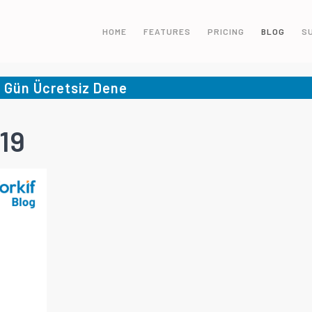
HOME
FEATURES
PRICING
BLOG
S
5 Gün Ücretsiz Dene
019