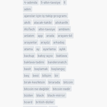
4-adımda
5-altın-tavsiye
6
adım
ajanslar-için-iş-takip-programı
akıllı
alacak-takibi
aliskanlik
AloTech
altın-tavsiye
amblem
anlatım
app
arada
arayanı-bil
arayanlar
arayüz
arkadaş
atama
ay
ayarlama
aylık
backup
bakış-açısı
baklava
baklava-tadimi
bandersnatch
basit
başlamak
başlangıç
beş
best
bilişim
bir
birak-kesfetsin
birarada
bitcoin
bitcoin-ne-değildir
bitcoin-nedir
bizden
black
black-mirror
board
british-diziler