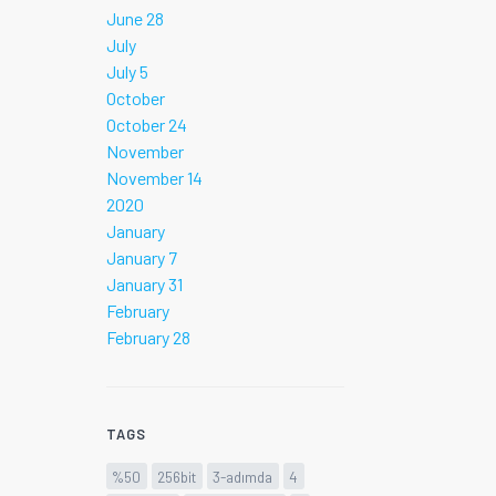
June 28
July
July 5
October
October 24
November
November 14
2020
January
January 7
January 31
February
February 28
TAGS
%50
256bit
3-adımda
4