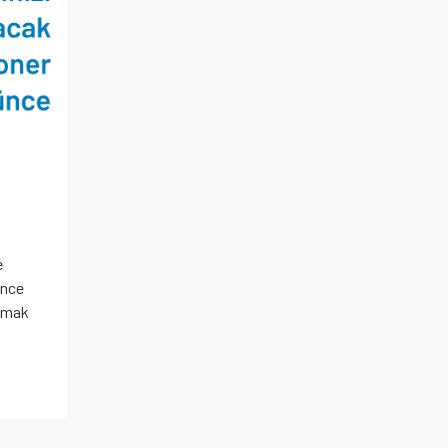
e
ünce
olmak