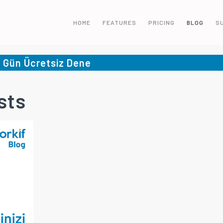
HOME
FEATURES
PRICING
BLOG
S
5 Gün Ücretsiz Dene
sts