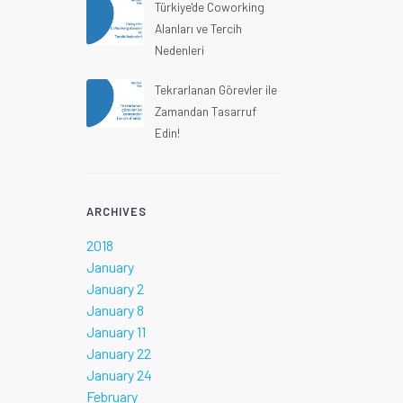
Türkiye'de Coworking
Alanları ve Tercih
Nedenleri
Tekrarlanan Görevler ile
Zamandan Tasarruf
Edin!
ARCHIVES
2018
January
January 2
January 8
January 11
January 22
January 24
February